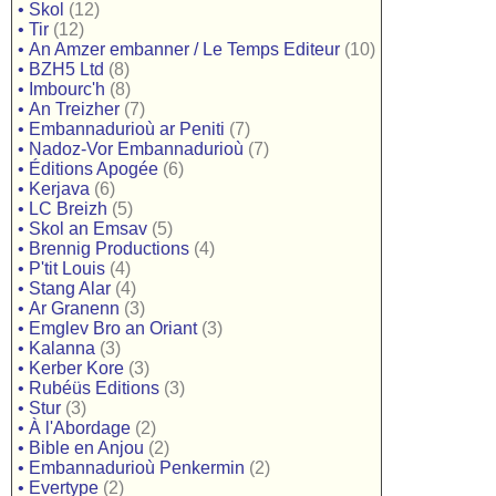
•
Skol
(12)
•
Tir
(12)
•
An Amzer embanner / Le Temps Editeur
(10)
•
BZH5 Ltd
(8)
•
Imbourc'h
(8)
•
An Treizher
(7)
•
Embannadurioù ar Peniti
(7)
•
Nadoz-Vor Embannadurioù
(7)
•
Éditions Apogée
(6)
•
Kerjava
(6)
•
LC Breizh
(5)
•
Skol an Emsav
(5)
•
Brennig Productions
(4)
•
P'tit Louis
(4)
•
Stang Alar
(4)
•
Ar Granenn
(3)
•
Emglev Bro an Oriant
(3)
•
Kalanna
(3)
•
Kerber Kore
(3)
•
Rubéüs Editions
(3)
•
Stur
(3)
•
À l'Abordage
(2)
•
Bible en Anjou
(2)
•
Embannadurioù Penkermin
(2)
•
Evertype
(2)