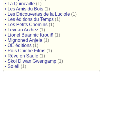
•
La Quincaille
(1)
•
Les Amis du Bois
(1)
•
Les Découvertes de la Luciole
(1)
•
Les éditions du Temps
(1)
•
Les Petits Chemins
(1)
•
Levr an Arzhez
(1)
•
Lionel Buannic Krouiñ
(1)
•
Mignoned Anjela
(1)
•
OE éditions
(1)
•
Pois Chiche Films
(1)
•
Rêve en Saule
(1)
•
Skol Diwan Gwengamp
(1)
•
Soleil
(1)