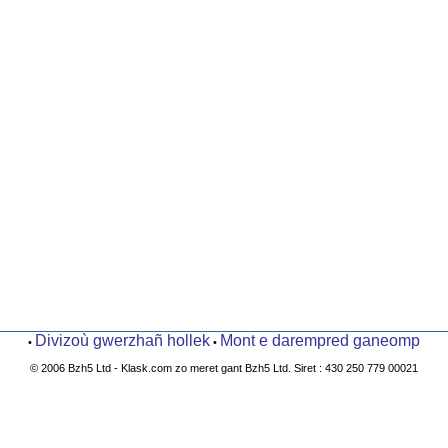
Divizoù gwerzhañ hollek
Mont e darempred ganeomp
•
•
© 2006 Bzh5 Ltd - Klask.com zo meret gant Bzh5 Ltd. Siret : 430 250 779 00021