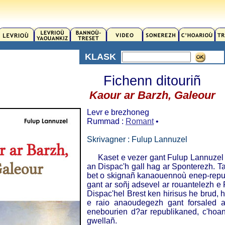
KLASK
Fichenn ditouriñ
Kaour ar Barzh, Galeour
Levr e brezhoneg
Rummad :
Romant
•
Skrivagner : Fulup Lannuzel
Kaset e vezer gant Fulup Lannuzel d
an Dispac'h gall hag ar Sponterezh. T
bet o skignañ kanaouennoù enep-repu
gant ar soñj adsevel ar rouantelezh e 
Dispac'hel Brest ken hirisus he brud,
e raio anaoudegezh gant forsaled a
enebourien d?ar republikaned, c'hoant
gwellañ.