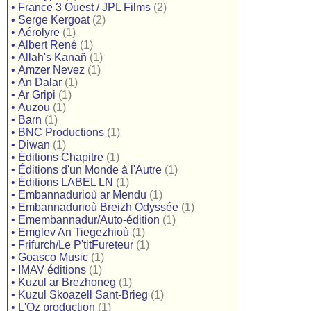
•
France 3 Ouest / JPL Films
(2)
•
Serge Kergoat
(2)
•
Aérolyre
(1)
•
Albert René
(1)
•
Allah's Kanañ
(1)
•
Amzer Nevez
(1)
•
An Dalar
(1)
•
Ar Gripi
(1)
•
Auzou
(1)
•
Barn
(1)
•
BNC Productions
(1)
•
Diwan
(1)
•
Éditions Chapitre
(1)
•
Éditions d'un Monde à l'Autre
(1)
•
Éditions LABEL LN
(1)
•
Embannadurioù ar Mendu
(1)
•
Embannadurioù Breizh Odyssée
(1)
•
Emembannadur/Auto-édition
(1)
•
Emglev An Tiegezhioù
(1)
•
Frifurch/Le P'titFureteur
(1)
•
Goasco Music
(1)
•
IMAV éditions
(1)
•
Kuzul ar Brezhoneg
(1)
•
Kuzul Skoazell Sant-Brieg
(1)
•
L'Oz production
(1)