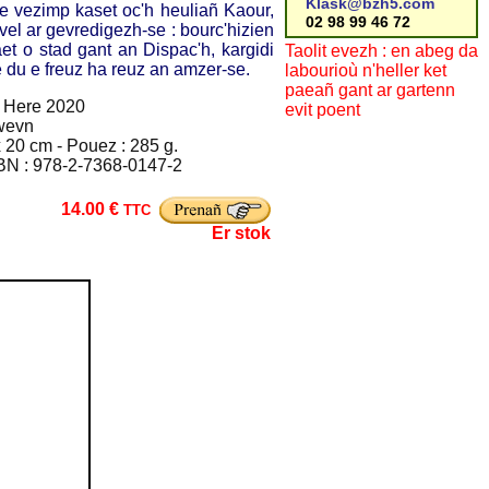
Klask@bzh5.com
e vezimp kaset oc'h heuliañ Kaour,
02 98 99 46 72
l ar gevredigezh-se : bourc'hizien
et o stad gant an Dispac'h, kargidi
Taolit evezh : en abeg da
 e du e freuz ha reuz an amzer-se.
labourioù n'heller ket
paeañ gant ar gartenn
 Here 2020
evit poent
wevn
 20 cm - Pouez : 285 g.
BN : 978-2-7368-0147-2
14.00 €
TTC
Er stok