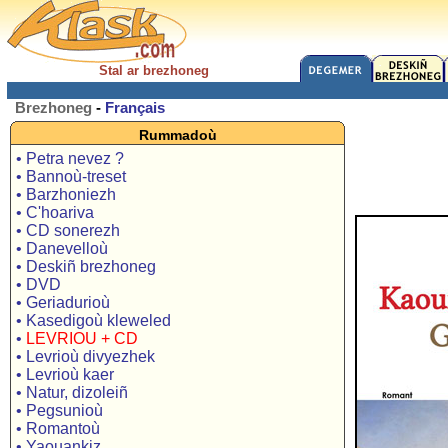
Stal ar brezhoneg
Brezhoneg
-
Français
Rummadoù
• Petra nevez ?
• Bannoù-treset
• Barzhoniezh
• C'hoariva
• CD sonerezh
• Danevelloù
• Deskiñ brezhoneg
• DVD
• Geriadurioù
• Kasedigoù kleweled
•
LEVRIOU + CD
• Levrioù divyezhek
• Levrioù kaer
• Natur, dizoleiñ
• Pegsunioù
• Romantoù
• Yaouankiz