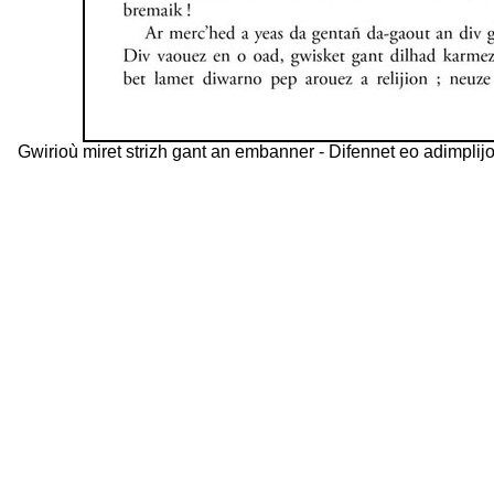
Gwirioù miret strizh gant an embanner - Difennet eo adimpli