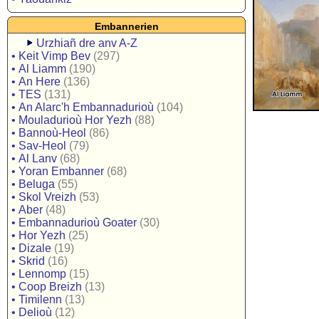
Embannerien
Urzhiañ dre anv A-Z
•
Keit Vimp Bev
(297)
•
Al Liamm
(190)
•
An Here
(136)
•
TES
(131)
•
An Alarc'h Embannadurioù
(104)
•
Mouladurioù Hor Yezh
(88)
•
Bannoù-Heol
(86)
•
Sav-Heol
(79)
•
Al Lanv
(68)
•
Yoran Embanner
(68)
•
Beluga
(55)
•
Skol Vreizh
(53)
•
Aber
(48)
•
Embannadurioù Goater
(30)
•
Hor Yezh
(25)
•
Dizale
(19)
•
Skrid
(16)
•
Lennomp
(15)
•
Coop Breizh
(13)
•
Timilenn
(13)
•
Delioù
(12)