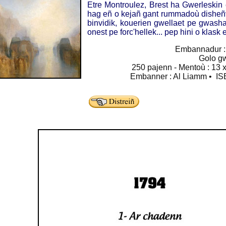
Etre Montroulez, Brest ha Gwerleskin 
hag eñ o kejañ gant rummadoù disheñve
binvidik, kouerien gwellaet pe gwasha
onest pe forc'hellek... pep hini o klask
Embannadur :
Golo g
250 pajenn - Mentoù : 13 x
Embanner : Al Liamm • IS