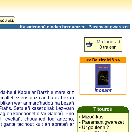
Kasadennoù dindan berr amzer - Paeamant gwarezet
Ma fanerad
0 tra enni
>> Da zizoleiñ <<
Inosant
a-heul Kaour ar Barzh e mare kriz
amallet ez eus ouzh an haroz bezañ
blikan war ar marc'hadoù ha bezañ
Frañs. Setu eñ kaset dirak Lez-varn
Titouroù
 hag eñ kondaonet d?ar Galeoù. Eno
• Mizoù-kas
ll eveltañ, chouaned lod anezho,
• Paeamant gwarezet
 gante tec'hout kuit an abretañ ar
• Ur goulenn ?