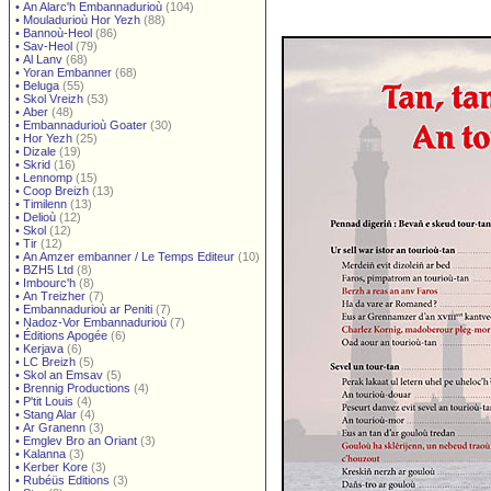
•
An Alarc'h Embannadurioù
(104)
•
Mouladurioù Hor Yezh
(88)
•
Bannoù-Heol
(86)
•
Sav-Heol
(79)
•
Al Lanv
(68)
•
Yoran Embanner
(68)
•
Beluga
(55)
•
Skol Vreizh
(53)
•
Aber
(48)
•
Embannadurioù Goater
(30)
•
Hor Yezh
(25)
•
Dizale
(19)
•
Skrid
(16)
•
Lennomp
(15)
•
Coop Breizh
(13)
•
Timilenn
(13)
•
Delioù
(12)
•
Skol
(12)
•
Tir
(12)
•
An Amzer embanner / Le Temps Editeur
(10)
•
BZH5 Ltd
(8)
•
Imbourc'h
(8)
•
An Treizher
(7)
•
Embannadurioù ar Peniti
(7)
•
Nadoz-Vor Embannadurioù
(7)
•
Éditions Apogée
(6)
•
Kerjava
(6)
•
LC Breizh
(5)
•
Skol an Emsav
(5)
•
Brennig Productions
(4)
•
P'tit Louis
(4)
•
Stang Alar
(4)
•
Ar Granenn
(3)
•
Emglev Bro an Oriant
(3)
•
Kalanna
(3)
•
Kerber Kore
(3)
•
Rubéüs Editions
(3)