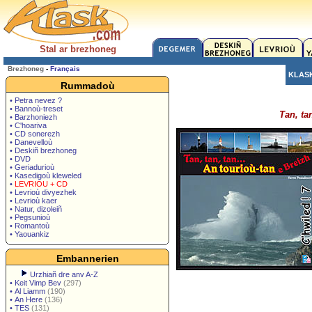
Stal ar brezhoneg
Brezhoneg
-
Français
KLAS
Rummadoù
• Petra nevez ?
• Bannoù-treset
Tan, tan
• Barzhoniezh
• C'hoariva
• CD sonerezh
• Danevelloù
• Deskiñ brezhoneg
• DVD
• Geriadurioù
• Kasedigoù kleweled
•
LEVRIOU + CD
• Levrioù divyezhek
• Levrioù kaer
• Natur, dizoleiñ
• Pegsunioù
• Romantoù
• Yaouankiz
Embannerien
Urzhiañ dre anv A-Z
•
Keit Vimp Bev
(297)
•
Al Liamm
(190)
•
An Here
(136)
•
TES
(131)