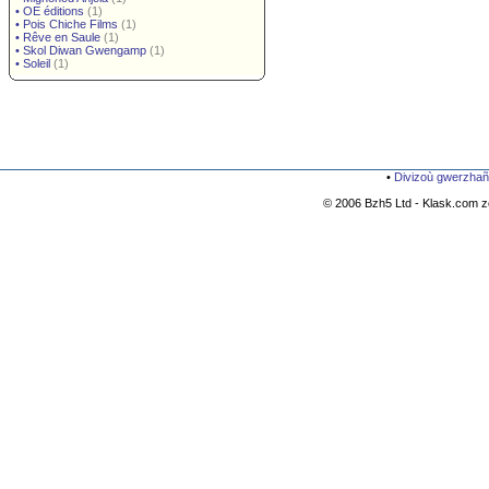
•
OE éditions
(1)
•
Pois Chiche Films
(1)
•
Rêve en Saule
(1)
•
Skol Diwan Gwengamp
(1)
•
Soleil
(1)
•
Divizoù gwerzhañ
© 2006 Bzh5 Ltd - Klask.com zo