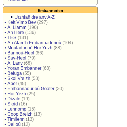
Embannerien
Urzhiañ dre anv A-Z
•
Keit Vimp Bev
(297)
•
Al Liamm
(190)
•
An Here
(136)
•
TES
(131)
•
An Alarc'h Embannadurioù
(104)
•
Mouladurioù Hor Yezh
(88)
•
Bannoù-Heol
(86)
•
Sav-Heol
(79)
•
Al Lanv
(68)
•
Yoran Embanner
(68)
•
Beluga
(55)
•
Skol Vreizh
(53)
•
Aber
(48)
•
Embannadurioù Goater
(30)
•
Hor Yezh
(25)
•
Dizale
(19)
•
Skrid
(16)
•
Lennomp
(15)
•
Coop Breizh
(13)
•
Timilenn
(13)
•
Delioù
(12)