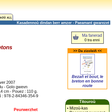
Kasadennoù dindan berr amzer - Paeamant gwarezet
Ma fanerad
0 tra enni
etons
>> Da zizoleiñ <<
Bezañ et bout, le
breton en bonne
ver 2007
route
u - Golo gwevn
,4 cm - Pouez : 110 g.
 : 978-2-84346-354-9
Titouroù
• Mizoù-kas
Peurwerzhet