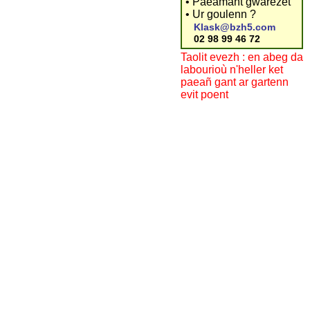
• Paeamant gwarezet
• Ur goulenn ?
Klask@bzh5.com
02 98 99 46 72
Taolit evezh : en abeg da
labourioù n'heller ket
paeañ gant ar gartenn
evit poent