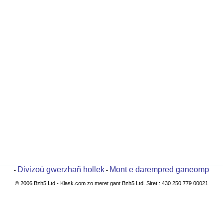
Divizoù gwerzhañ hollek
Mont e darempred ganeomp
•
•
© 2006 Bzh5 Ltd - Klask.com zo meret gant Bzh5 Ltd. Siret : 430 250 779 00021