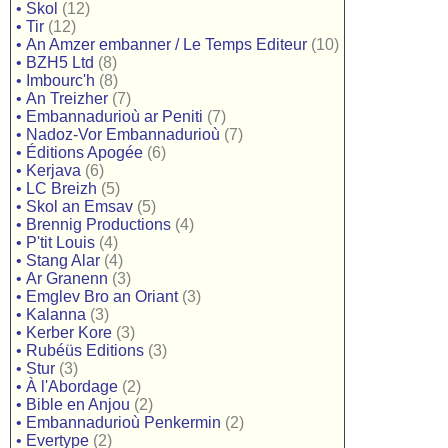
•
Skol
(12)
•
Tir
(12)
•
An Amzer embanner / Le Temps Editeur
(10)
•
BZH5 Ltd
(8)
•
Imbourc'h
(8)
•
An Treizher
(7)
•
Embannadurioù ar Peniti
(7)
•
Nadoz-Vor Embannadurioù
(7)
•
Éditions Apogée
(6)
•
Kerjava
(6)
•
LC Breizh
(5)
•
Skol an Emsav
(5)
•
Brennig Productions
(4)
•
P'tit Louis
(4)
•
Stang Alar
(4)
•
Ar Granenn
(3)
•
Emglev Bro an Oriant
(3)
•
Kalanna
(3)
•
Kerber Kore
(3)
•
Rubéüs Editions
(3)
•
Stur
(3)
•
À l'Abordage
(2)
•
Bible en Anjou
(2)
•
Embannadurioù Penkermin
(2)
•
Evertype
(2)