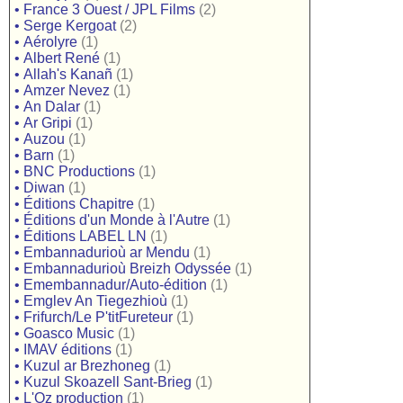
•
France 3 Ouest / JPL Films
(2)
•
Serge Kergoat
(2)
•
Aérolyre
(1)
•
Albert René
(1)
•
Allah's Kanañ
(1)
•
Amzer Nevez
(1)
•
An Dalar
(1)
•
Ar Gripi
(1)
•
Auzou
(1)
•
Barn
(1)
•
BNC Productions
(1)
•
Diwan
(1)
•
Éditions Chapitre
(1)
•
Éditions d'un Monde à l'Autre
(1)
•
Éditions LABEL LN
(1)
•
Embannadurioù ar Mendu
(1)
•
Embannadurioù Breizh Odyssée
(1)
•
Emembannadur/Auto-édition
(1)
•
Emglev An Tiegezhioù
(1)
•
Frifurch/Le P'titFureteur
(1)
•
Goasco Music
(1)
•
IMAV éditions
(1)
•
Kuzul ar Brezhoneg
(1)
•
Kuzul Skoazell Sant-Brieg
(1)
•
L'Oz production
(1)