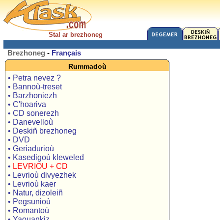
Stal ar brezhoneg
Brezhoneg
-
Français
Rummadoù
• Petra nevez ?
• Bannoù-treset
• Barzhoniezh
• C'hoariva
• CD sonerezh
• Danevelloù
• Deskiñ brezhoneg
• DVD
• Geriadurioù
• Kasedigoù kleweled
•
LEVRIOU + CD
• Levrioù divyezhek
• Levrioù kaer
• Natur, dizoleiñ
• Pegsunioù
• Romantoù
• Yaouankiz