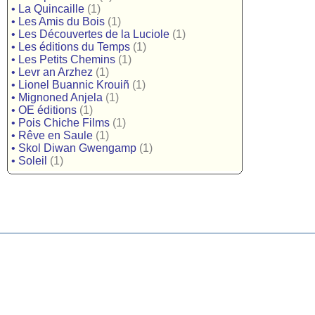
•
La Quincaille
(1)
•
Les Amis du Bois
(1)
•
Les Découvertes de la Luciole
(1)
•
Les éditions du Temps
(1)
•
Les Petits Chemins
(1)
•
Levr an Arzhez
(1)
•
Lionel Buannic Krouiñ
(1)
•
Mignoned Anjela
(1)
•
OE éditions
(1)
•
Pois Chiche Films
(1)
•
Rêve en Saule
(1)
•
Skol Diwan Gwengamp
(1)
•
Soleil
(1)