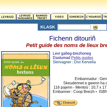
KLASK
Fichenn ditouriñ
Petit guide des noms de lieux br
Levr galleg-brezhoneg
Dastumad
Petits guides
Skrivagner : Divi Kervella
Embannadur : Gen
Skeudennet e gwenn ha d
116 pajenn - Mentoù : 10,7 x 17
Embanner : Coop Breizh • ISBN