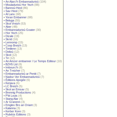
•
An Alarc'h Embannadurioù
(104)
•
Mouladurioù Hor Yezh
(88)
•
Bannoù-Heol
(86)
•
Sav-Heol
(79)
•
Al Lanv
(68)
•
Yoran Embanner
(68)
•
Beluga
(55)
•
Skol Vreizh
(53)
•
Aber
(48)
•
Embannadurioù Goater
(30)
•
Hor Yezh
(25)
•
Dizale
(19)
•
Skrid
(16)
•
Lennomp
(15)
•
Coop Breizh
(13)
•
Timilenn
(13)
•
Delioù
(12)
•
Skol
(12)
•
Tir
(12)
•
An Amzer embanner / Le Temps Editeur
(10)
•
BZH5 Ltd
(8)
•
Imbourc'h
(8)
•
An Treizher
(7)
•
Embannadurioù ar Peniti
(7)
•
Nadoz-Vor Embannadurioù
(7)
•
Éditions Apogée
(6)
•
Kerjava
(6)
•
LC Breizh
(5)
•
Skol an Emsav
(5)
•
Brennig Productions
(4)
•
P'tit Louis
(4)
•
Stang Alar
(4)
•
Ar Granenn
(3)
•
Emglev Bro an Oriant
(3)
•
Kalanna
(3)
•
Kerber Kore
(3)
•
Rubéüs Editions
(3)