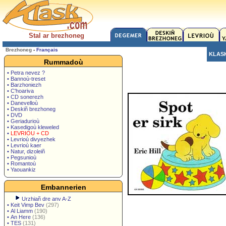
Stal ar brezhoneg
Brezhoneg
-
Français
KLAS
Rummadoù
• Petra nevez ?
• Bannoù-treset
• Barzhoniezh
• C'hoariva
• CD sonerezh
• Danevelloù
• Deskiñ brezhoneg
• DVD
• Geriadurioù
• Kasedigoù kleweled
•
LEVRIOU + CD
• Levrioù divyezhek
• Levrioù kaer
• Natur, dizoleiñ
• Pegsunioù
• Romantoù
• Yaouankiz
Embannerien
Urzhiañ dre anv A-Z
•
Keit Vimp Bev
(297)
•
Al Liamm
(190)
•
An Here
(136)
•
TES
(131)