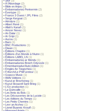
•
Stur
(3)
•
À l'Abordage
(2)
•
Bible en Anjou
(2)
•
Embannadurioù Penkermin
(2)
•
Evertype
(2)
•
France 3 Ouest / JPL Films
(2)
•
Serge Kergoat
(2)
•
Aérolyre
(1)
•
Albert René
(1)
•
Allah's Kanañ
(1)
•
Amzer Nevez
(1)
•
An Dalar
(1)
•
Ar Gripi
(1)
•
Auzou
(1)
•
Barn
(1)
•
BNC Productions
(1)
•
Diwan
(1)
•
Éditions Chapitre
(1)
•
Éditions d'un Monde à l'Autre
(1)
•
Éditions LABEL LN
(1)
•
Embannadurioù ar Mendu
(1)
•
Embannadurioù Breizh Odyssée
(1)
•
Emembannadur/Auto-édition
(1)
•
Emglev An Tiegezhioù
(1)
•
Frifurch/Le P'titFureteur
(1)
•
Goasco Music
(1)
•
IMAV éditions
(1)
•
Kuzul ar Brezhoneg
(1)
•
Kuzul Skoazell Sant-Brieg
(1)
•
L'Oz production
(1)
•
La Quincaille
(1)
•
Les Amis du Bois
(1)
•
Les Découvertes de la Luciole
(1)
•
Les éditions du Temps
(1)
•
Les Petits Chemins
(1)
•
Levr an Arzhez
(1)
•
Lionel Buannic Krouiñ
(1)
•
Mignoned Anjela
(1)