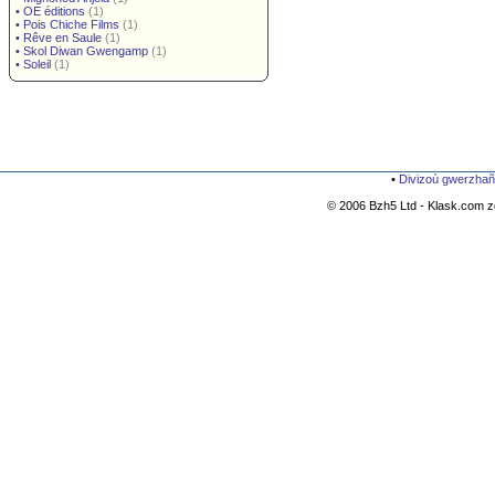
•
OE éditions
(1)
•
Pois Chiche Films
(1)
•
Rêve en Saule
(1)
•
Skol Diwan Gwengamp
(1)
•
Soleil
(1)
•
Divizoù gwerzhañ
© 2006 Bzh5 Ltd - Klask.com zo