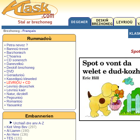
Stal ar brezhoneg
Brezhoneg
-
Français
KLAS
Rummadoù
• Petra nevez ?
• Bannoù-treset
Spot
• Barzhoniezh
• C'hoariva
• CD sonerezh
• Danevelloù
• Deskiñ brezhoneg
• DVD
• Geriadurioù
• Kasedigoù kleweled
•
LEVRIOU + CD
• Levrioù divyezhek
• Levrioù kaer
• Natur, dizoleiñ
• Pegsunioù
• Romantoù
• Yaouankiz
Embannerien
Urzhiañ dre anv A-Z
•
Keit Vimp Bev
(297)
•
Al Liamm
(190)
•
An Here
(136)
•
TES
(131)