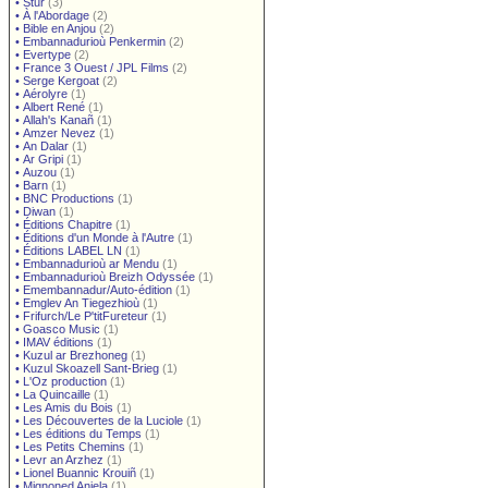
•
Stur
(3)
•
À l'Abordage
(2)
•
Bible en Anjou
(2)
•
Embannadurioù Penkermin
(2)
•
Evertype
(2)
•
France 3 Ouest / JPL Films
(2)
•
Serge Kergoat
(2)
•
Aérolyre
(1)
•
Albert René
(1)
•
Allah's Kanañ
(1)
•
Amzer Nevez
(1)
•
An Dalar
(1)
•
Ar Gripi
(1)
•
Auzou
(1)
•
Barn
(1)
•
BNC Productions
(1)
•
Diwan
(1)
•
Éditions Chapitre
(1)
•
Éditions d'un Monde à l'Autre
(1)
•
Éditions LABEL LN
(1)
•
Embannadurioù ar Mendu
(1)
•
Embannadurioù Breizh Odyssée
(1)
•
Emembannadur/Auto-édition
(1)
•
Emglev An Tiegezhioù
(1)
•
Frifurch/Le P'titFureteur
(1)
•
Goasco Music
(1)
•
IMAV éditions
(1)
•
Kuzul ar Brezhoneg
(1)
•
Kuzul Skoazell Sant-Brieg
(1)
•
L'Oz production
(1)
•
La Quincaille
(1)
•
Les Amis du Bois
(1)
•
Les Découvertes de la Luciole
(1)
•
Les éditions du Temps
(1)
•
Les Petits Chemins
(1)
•
Levr an Arzhez
(1)
•
Lionel Buannic Krouiñ
(1)
•
Mignoned Anjela
(1)