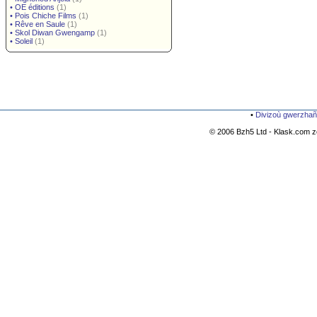
•
OE éditions
(1)
•
Pois Chiche Films
(1)
•
Rêve en Saule
(1)
•
Skol Diwan Gwengamp
(1)
•
Soleil
(1)
•
Divizoù gwerzhañ
© 2006 Bzh5 Ltd - Klask.com zo