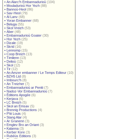
•
An Alarc'h Embannadurioù
(104)
•
Mouladurioù Hor Yezh
(88)
•
Bannoù-Heol
(86)
•
Sav-Heol
(79)
•
Al Lanv
(68)
•
Yoran Embanner
(68)
•
Beluga
(55)
•
Skol Vreizh
(53)
•
Aber
(48)
•
Embannadurioù Goater
(30)
•
Hor Yezh
(25)
•
Dizale
(19)
•
Skrid
(16)
•
Lennomp
(15)
•
Coop Breizh
(13)
•
Timilenn
(13)
•
Delioù
(12)
•
Skol
(12)
•
Tir
(12)
•
An Amzer embanner / Le Temps Editeur
(10)
•
BZH5 Ltd
(8)
•
Imbourc'h
(8)
•
An Treizher
(7)
•
Embannadurioù ar Peniti
(7)
•
Nadoz-Vor Embannadurioù
(7)
•
Éditions Apogée
(6)
•
Kerjava
(6)
•
LC Breizh
(5)
•
Skol an Emsav
(5)
•
Brennig Productions
(4)
•
P'tit Louis
(4)
•
Stang Alar
(4)
•
Ar Granenn
(3)
•
Emglev Bro an Oriant
(3)
•
Kalanna
(3)
•
Kerber Kore
(3)
•
Rubéüs Editions
(3)