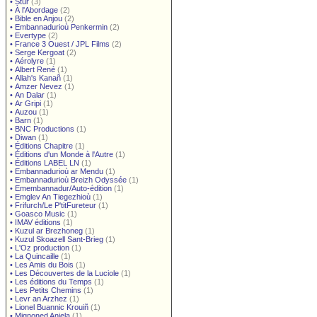
•
Stur
(3)
•
À l'Abordage
(2)
•
Bible en Anjou
(2)
•
Embannadurioù Penkermin
(2)
•
Evertype
(2)
•
France 3 Ouest / JPL Films
(2)
•
Serge Kergoat
(2)
•
Aérolyre
(1)
•
Albert René
(1)
•
Allah's Kanañ
(1)
•
Amzer Nevez
(1)
•
An Dalar
(1)
•
Ar Gripi
(1)
•
Auzou
(1)
•
Barn
(1)
•
BNC Productions
(1)
•
Diwan
(1)
•
Éditions Chapitre
(1)
•
Éditions d'un Monde à l'Autre
(1)
•
Éditions LABEL LN
(1)
•
Embannadurioù ar Mendu
(1)
•
Embannadurioù Breizh Odyssée
(1)
•
Emembannadur/Auto-édition
(1)
•
Emglev An Tiegezhioù
(1)
•
Frifurch/Le P'titFureteur
(1)
•
Goasco Music
(1)
•
IMAV éditions
(1)
•
Kuzul ar Brezhoneg
(1)
•
Kuzul Skoazell Sant-Brieg
(1)
•
L'Oz production
(1)
•
La Quincaille
(1)
•
Les Amis du Bois
(1)
•
Les Découvertes de la Luciole
(1)
•
Les éditions du Temps
(1)
•
Les Petits Chemins
(1)
•
Levr an Arzhez
(1)
•
Lionel Buannic Krouiñ
(1)
•
Mignoned Anjela
(1)