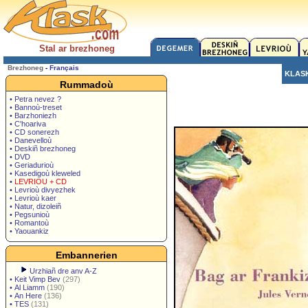
Stal ar brezhoneg
Brezhoneg
-
Français
KLAS
Rummadoù
• Petra nevez ?
• Bannoù-treset
• Barzhoniezh
• C'hoariva
• CD sonerezh
• Danevelloù
• Deskiñ brezhoneg
• DVD
• Geriadurioù
• Kasedigoù kleweled
•
LEVRIOU + CD
• Levrioù divyezhek
• Levrioù kaer
• Natur, dizoleiñ
• Pegsunioù
• Romantoù
• Yaouankiz
Embannerien
Urzhiañ dre anv A-Z
•
Keit Vimp Bev
(297)
•
Al Liamm
(190)
•
An Here
(136)
•
TES
(131)