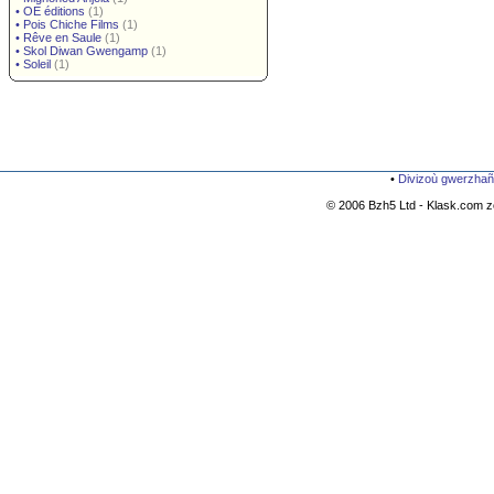
•
OE éditions
(1)
•
Pois Chiche Films
(1)
•
Rêve en Saule
(1)
•
Skol Diwan Gwengamp
(1)
•
Soleil
(1)
•
Divizoù gwerzhañ
© 2006 Bzh5 Ltd - Klask.com zo