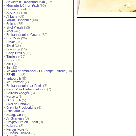
•
An Alarc'h Embannadurioù
(104)
•
Mouladurioù Hor Yezh
(88)
•
Bannoù-Heol
(86)
•
Sav-Heol
(79)
•
Al Lanv
(68)
•
Yoran Embanner
(68)
•
Beluga
(55)
•
Skol Vreizh
(53)
•
Aber
(48)
•
Embannadurioù Goater
(30)
•
Hor Yezh
(25)
•
Dizale
(19)
•
Skrid
(16)
•
Lennomp
(15)
•
Coop Breizh
(13)
•
Timilenn
(13)
•
Delioù
(12)
•
Skol
(12)
•
Tir
(12)
•
An Amzer embanner / Le Temps Editeur
(10)
•
BZH5 Ltd
(8)
•
Imbourc'h
(8)
•
An Treizher
(7)
•
Embannadurioù ar Peniti
(7)
•
Nadoz-Vor Embannadurioù
(7)
•
Éditions Apogée
(6)
•
Kerjava
(6)
•
LC Breizh
(5)
•
Skol an Emsav
(5)
•
Brennig Productions
(4)
•
P'tit Louis
(4)
•
Stang Alar
(4)
•
Ar Granenn
(3)
•
Emglev Bro an Oriant
(3)
•
Kalanna
(3)
•
Kerber Kore
(3)
•
Rubéüs Editions
(3)