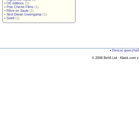
•
OE éditions
(1)
•
Pois Chiche Films
(1)
•
Rêve en Saule
(1)
•
Skol Diwan Gwengamp
(1)
•
Soleil
(1)
•
Divizoù gwerzhañ
© 2006 Bzh5 Ltd - Klask.com zo