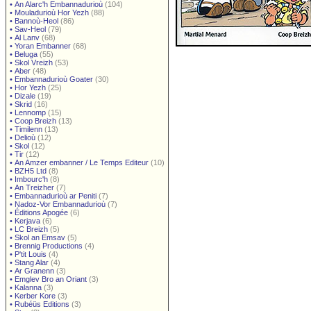
•
An Alarc'h Embannadurioù
(104)
•
Mouladurioù Hor Yezh
(88)
•
Bannoù-Heol
(86)
•
Sav-Heol
(79)
•
Al Lanv
(68)
•
Yoran Embanner
(68)
•
Beluga
(55)
•
Skol Vreizh
(53)
•
Aber
(48)
•
Embannadurioù Goater
(30)
•
Hor Yezh
(25)
•
Dizale
(19)
•
Skrid
(16)
•
Lennomp
(15)
•
Coop Breizh
(13)
•
Timilenn
(13)
•
Delioù
(12)
•
Skol
(12)
•
Tir
(12)
•
An Amzer embanner / Le Temps Editeur
(10)
•
BZH5 Ltd
(8)
•
Imbourc'h
(8)
•
An Treizher
(7)
•
Embannadurioù ar Peniti
(7)
•
Nadoz-Vor Embannadurioù
(7)
•
Éditions Apogée
(6)
•
Kerjava
(6)
•
LC Breizh
(5)
•
Skol an Emsav
(5)
•
Brennig Productions
(4)
•
P'tit Louis
(4)
•
Stang Alar
(4)
•
Ar Granenn
(3)
•
Emglev Bro an Oriant
(3)
•
Kalanna
(3)
•
Kerber Kore
(3)
•
Rubéüs Editions
(3)