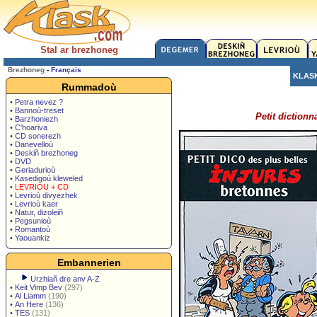
Stal ar brezhoneg
Brezhoneg
-
Français
KLAS
Rummadoù
• Petra nevez ?
• Bannoù-treset
Petit dictionn
• Barzhoniezh
• C'hoariva
• CD sonerezh
• Danevelloù
• Deskiñ brezhoneg
• DVD
• Geriadurioù
• Kasedigoù kleweled
•
LEVRIOU + CD
• Levrioù divyezhek
• Levrioù kaer
• Natur, dizoleiñ
• Pegsunioù
• Romantoù
• Yaouankiz
Embannerien
Urzhiañ dre anv A-Z
•
Keit Vimp Bev
(297)
•
Al Liamm
(190)
•
An Here
(136)
•
TES
(131)