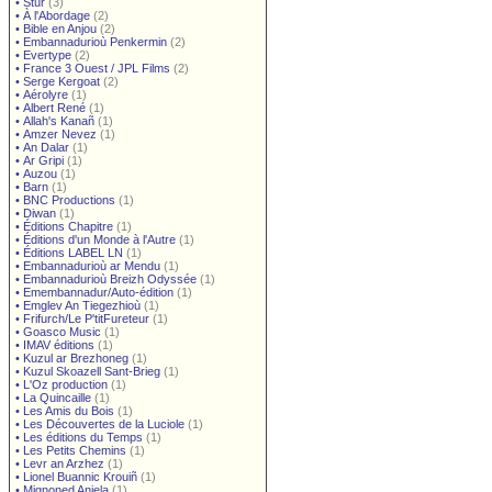
•
Stur
(3)
•
À l'Abordage
(2)
•
Bible en Anjou
(2)
•
Embannadurioù Penkermin
(2)
•
Evertype
(2)
•
France 3 Ouest / JPL Films
(2)
•
Serge Kergoat
(2)
•
Aérolyre
(1)
•
Albert René
(1)
•
Allah's Kanañ
(1)
•
Amzer Nevez
(1)
•
An Dalar
(1)
•
Ar Gripi
(1)
•
Auzou
(1)
•
Barn
(1)
•
BNC Productions
(1)
•
Diwan
(1)
•
Éditions Chapitre
(1)
•
Éditions d'un Monde à l'Autre
(1)
•
Éditions LABEL LN
(1)
•
Embannadurioù ar Mendu
(1)
•
Embannadurioù Breizh Odyssée
(1)
•
Emembannadur/Auto-édition
(1)
•
Emglev An Tiegezhioù
(1)
•
Frifurch/Le P'titFureteur
(1)
•
Goasco Music
(1)
•
IMAV éditions
(1)
•
Kuzul ar Brezhoneg
(1)
•
Kuzul Skoazell Sant-Brieg
(1)
•
L'Oz production
(1)
•
La Quincaille
(1)
•
Les Amis du Bois
(1)
•
Les Découvertes de la Luciole
(1)
•
Les éditions du Temps
(1)
•
Les Petits Chemins
(1)
•
Levr an Arzhez
(1)
•
Lionel Buannic Krouiñ
(1)
•
Mignoned Anjela
(1)