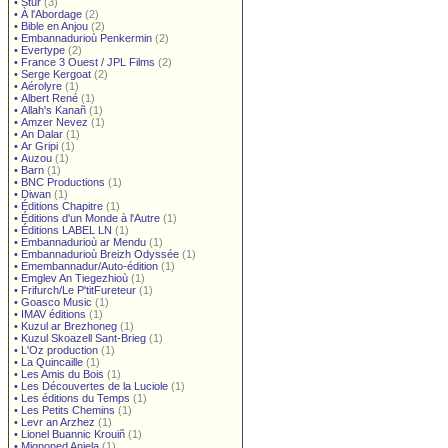
•
Stur
(3)
•
À l'Abordage
(2)
•
Bible en Anjou
(2)
•
Embannadurioù Penkermin
(2)
•
Evertype
(2)
•
France 3 Ouest / JPL Films
(2)
•
Serge Kergoat
(2)
•
Aérolyre
(1)
•
Albert René
(1)
•
Allah's Kanañ
(1)
•
Amzer Nevez
(1)
•
An Dalar
(1)
•
Ar Gripi
(1)
•
Auzou
(1)
•
Barn
(1)
•
BNC Productions
(1)
•
Diwan
(1)
•
Éditions Chapitre
(1)
•
Éditions d'un Monde à l'Autre
(1)
•
Éditions LABEL LN
(1)
•
Embannadurioù ar Mendu
(1)
•
Embannadurioù Breizh Odyssée
(1)
•
Emembannadur/Auto-édition
(1)
•
Emglev An Tiegezhioù
(1)
•
Frifurch/Le P'titFureteur
(1)
•
Goasco Music
(1)
•
IMAV éditions
(1)
•
Kuzul ar Brezhoneg
(1)
•
Kuzul Skoazell Sant-Brieg
(1)
•
L'Oz production
(1)
•
La Quincaille
(1)
•
Les Amis du Bois
(1)
•
Les Découvertes de la Luciole
(1)
•
Les éditions du Temps
(1)
•
Les Petits Chemins
(1)
•
Levr an Arzhez
(1)
•
Lionel Buannic Krouiñ
(1)
•
Mignoned Anjela
(1)