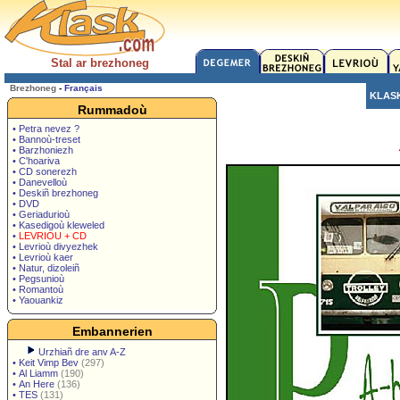
Stal ar brezhoneg
Brezhoneg
-
Français
KLAS
Rummadoù
• Petra nevez ?
• Bannoù-treset
• Barzhoniezh
• C'hoariva
• CD sonerezh
• Danevelloù
• Deskiñ brezhoneg
• DVD
• Geriadurioù
• Kasedigoù kleweled
•
LEVRIOU + CD
• Levrioù divyezhek
• Levrioù kaer
• Natur, dizoleiñ
• Pegsunioù
• Romantoù
• Yaouankiz
Embannerien
Urzhiañ dre anv A-Z
•
Keit Vimp Bev
(297)
•
Al Liamm
(190)
•
An Here
(136)
•
TES
(131)