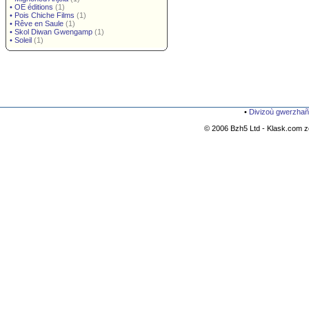
•
OE éditions
(1)
•
Pois Chiche Films
(1)
•
Rêve en Saule
(1)
•
Skol Diwan Gwengamp
(1)
•
Soleil
(1)
•
Divizoù gwerzhañ
© 2006 Bzh5 Ltd - Klask.com zo