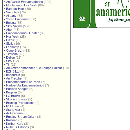
•
An Alarc'h Embannadurioù
(104)
•
Mouladurioù Hor Yezh
(88)
•
Bannoù-Heol
(86)
•
Sav-Heol
(79)
•
Al Lanv
(68)
•
Yoran Embanner
(68)
•
Beluga
(55)
•
Skol Vreizh
(53)
•
Aber
(48)
•
Embannadurioù Goater
(30)
•
Hor Yezh
(25)
•
Dizale
(19)
•
Skrid
(16)
•
Lennomp
(15)
•
Coop Breizh
(13)
•
Timilenn
(13)
•
Delioù
(12)
•
Skol
(12)
•
Tir
(12)
•
An Amzer embanner / Le Temps Editeur
(10)
•
BZH5 Ltd
(8)
•
Imbourc'h
(8)
•
An Treizher
(7)
•
Embannadurioù ar Peniti
(7)
•
Nadoz-Vor Embannadurioù
(7)
•
Éditions Apogée
(6)
•
Kerjava
(6)
•
LC Breizh
(5)
•
Skol an Emsav
(5)
•
Brennig Productions
(4)
•
P'tit Louis
(4)
•
Stang Alar
(4)
•
Ar Granenn
(3)
•
Emglev Bro an Oriant
(3)
•
Kalanna
(3)
•
Kerber Kore
(3)
•
Rubéüs Editions
(3)