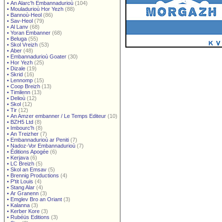
•
An Alarc'h Embannadurioù
(104)
•
Mouladurioù Hor Yezh
(88)
•
Bannoù-Heol
(86)
•
Sav-Heol
(79)
•
Al Lanv
(68)
•
Yoran Embanner
(68)
•
Beluga
(55)
•
Skol Vreizh
(53)
•
Aber
(48)
•
Embannadurioù Goater
(30)
•
Hor Yezh
(25)
•
Dizale
(19)
•
Skrid
(16)
•
Lennomp
(15)
•
Coop Breizh
(13)
•
Timilenn
(13)
•
Delioù
(12)
•
Skol
(12)
•
Tir
(12)
•
An Amzer embanner / Le Temps Editeur
(10)
•
BZH5 Ltd
(8)
•
Imbourc'h
(8)
•
An Treizher
(7)
•
Embannadurioù ar Peniti
(7)
•
Nadoz-Vor Embannadurioù
(7)
•
Éditions Apogée
(6)
•
Kerjava
(6)
•
LC Breizh
(5)
•
Skol an Emsav
(5)
•
Brennig Productions
(4)
•
P'tit Louis
(4)
•
Stang Alar
(4)
•
Ar Granenn
(3)
•
Emglev Bro an Oriant
(3)
•
Kalanna
(3)
•
Kerber Kore
(3)
•
Rubéüs Editions
(3)