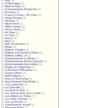
•
Stur
(3)
•
À l'Abordage
(2)
•
Bible en Anjou
(2)
•
Embannadurioù Penkermin
(2)
•
Evertype
(2)
•
France 3 Ouest / JPL Films
(2)
•
Serge Kergoat
(2)
•
Aérolyre
(1)
•
Albert René
(1)
•
Allah's Kanañ
(1)
•
Amzer Nevez
(1)
•
An Dalar
(1)
•
Ar Gripi
(1)
•
Auzou
(1)
•
Barn
(1)
•
BNC Productions
(1)
•
Diwan
(1)
•
Éditions Chapitre
(1)
•
Éditions d'un Monde à l'Autre
(1)
•
Éditions LABEL LN
(1)
•
Embannadurioù ar Mendu
(1)
•
Embannadurioù Breizh Odyssée
(1)
•
Emembannadur/Auto-édition
(1)
•
Emglev An Tiegezhioù
(1)
•
Frifurch/Le P'titFureteur
(1)
•
Goasco Music
(1)
•
IMAV éditions
(1)
•
Kuzul ar Brezhoneg
(1)
•
Kuzul Skoazell Sant-Brieg
(1)
•
L'Oz production
(1)
•
La Quincaille
(1)
•
Les Amis du Bois
(1)
•
Les Découvertes de la Luciole
(1)
•
Les éditions du Temps
(1)
•
Les Petits Chemins
(1)
•
Levr an Arzhez
(1)
•
Lionel Buannic Krouiñ
(1)
•
Mignoned Anjela
(1)