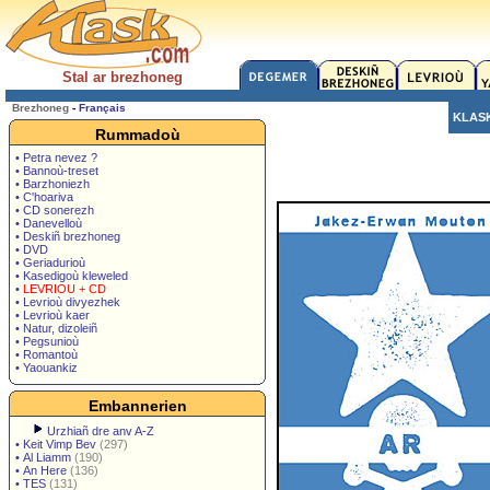
Stal ar brezhoneg
Brezhoneg
-
Français
KLAS
Rummadoù
• Petra nevez ?
• Bannoù-treset
• Barzhoniezh
• C'hoariva
• CD sonerezh
• Danevelloù
• Deskiñ brezhoneg
• DVD
• Geriadurioù
• Kasedigoù kleweled
•
LEVRIOU + CD
• Levrioù divyezhek
• Levrioù kaer
• Natur, dizoleiñ
• Pegsunioù
• Romantoù
• Yaouankiz
Embannerien
Urzhiañ dre anv A-Z
•
Keit Vimp Bev
(297)
•
Al Liamm
(190)
•
An Here
(136)
•
TES
(131)