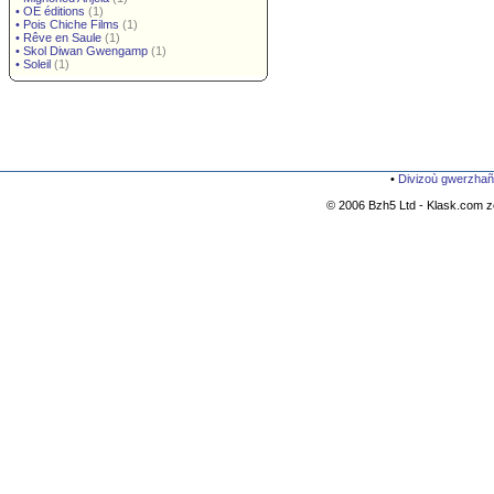
•
OE éditions
(1)
•
Pois Chiche Films
(1)
•
Rêve en Saule
(1)
•
Skol Diwan Gwengamp
(1)
•
Soleil
(1)
•
Divizoù gwerzhañ
© 2006 Bzh5 Ltd - Klask.com zo