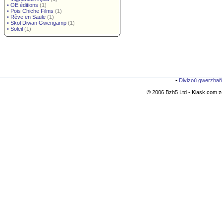
•
OE éditions
(1)
•
Pois Chiche Films
(1)
•
Rêve en Saule
(1)
•
Skol Diwan Gwengamp
(1)
•
Soleil
(1)
•
Divizoù gwerzhañ
© 2006 Bzh5 Ltd - Klask.com zo