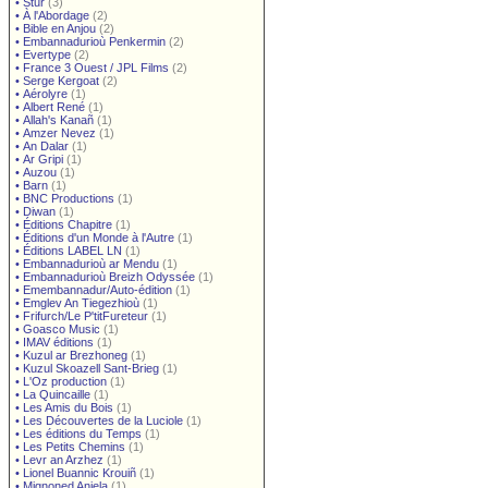
•
Stur
(3)
•
À l'Abordage
(2)
•
Bible en Anjou
(2)
•
Embannadurioù Penkermin
(2)
•
Evertype
(2)
•
France 3 Ouest / JPL Films
(2)
•
Serge Kergoat
(2)
•
Aérolyre
(1)
•
Albert René
(1)
•
Allah's Kanañ
(1)
•
Amzer Nevez
(1)
•
An Dalar
(1)
•
Ar Gripi
(1)
•
Auzou
(1)
•
Barn
(1)
•
BNC Productions
(1)
•
Diwan
(1)
•
Éditions Chapitre
(1)
•
Éditions d'un Monde à l'Autre
(1)
•
Éditions LABEL LN
(1)
•
Embannadurioù ar Mendu
(1)
•
Embannadurioù Breizh Odyssée
(1)
•
Emembannadur/Auto-édition
(1)
•
Emglev An Tiegezhioù
(1)
•
Frifurch/Le P'titFureteur
(1)
•
Goasco Music
(1)
•
IMAV éditions
(1)
•
Kuzul ar Brezhoneg
(1)
•
Kuzul Skoazell Sant-Brieg
(1)
•
L'Oz production
(1)
•
La Quincaille
(1)
•
Les Amis du Bois
(1)
•
Les Découvertes de la Luciole
(1)
•
Les éditions du Temps
(1)
•
Les Petits Chemins
(1)
•
Levr an Arzhez
(1)
•
Lionel Buannic Krouiñ
(1)
•
Mignoned Anjela
(1)