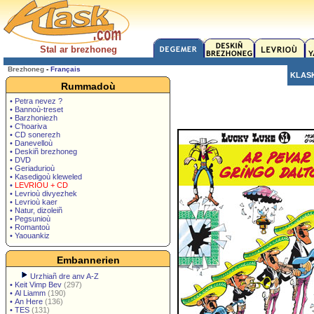
Stal ar brezhoneg
Brezhoneg
-
Français
KLAS
Rummadoù
• Petra nevez ?
• Bannoù-treset
• Barzhoniezh
• C'hoariva
• CD sonerezh
• Danevelloù
• Deskiñ brezhoneg
• DVD
• Geriadurioù
• Kasedigoù kleweled
•
LEVRIOU + CD
• Levrioù divyezhek
• Levrioù kaer
• Natur, dizoleiñ
• Pegsunioù
• Romantoù
• Yaouankiz
Embannerien
Urzhiañ dre anv A-Z
•
Keit Vimp Bev
(297)
•
Al Liamm
(190)
•
An Here
(136)
•
TES
(131)