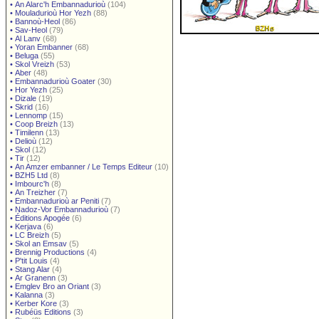
•
An Alarc'h Embannadurioù
(104)
•
Mouladurioù Hor Yezh
(88)
•
Bannoù-Heol
(86)
•
Sav-Heol
(79)
•
Al Lanv
(68)
•
Yoran Embanner
(68)
•
Beluga
(55)
•
Skol Vreizh
(53)
•
Aber
(48)
•
Embannadurioù Goater
(30)
•
Hor Yezh
(25)
•
Dizale
(19)
•
Skrid
(16)
•
Lennomp
(15)
•
Coop Breizh
(13)
•
Timilenn
(13)
•
Delioù
(12)
•
Skol
(12)
•
Tir
(12)
•
An Amzer embanner / Le Temps Editeur
(10)
•
BZH5 Ltd
(8)
•
Imbourc'h
(8)
•
An Treizher
(7)
•
Embannadurioù ar Peniti
(7)
•
Nadoz-Vor Embannadurioù
(7)
•
Éditions Apogée
(6)
•
Kerjava
(6)
•
LC Breizh
(5)
•
Skol an Emsav
(5)
•
Brennig Productions
(4)
•
P'tit Louis
(4)
•
Stang Alar
(4)
•
Ar Granenn
(3)
•
Emglev Bro an Oriant
(3)
•
Kalanna
(3)
•
Kerber Kore
(3)
•
Rubéüs Editions
(3)