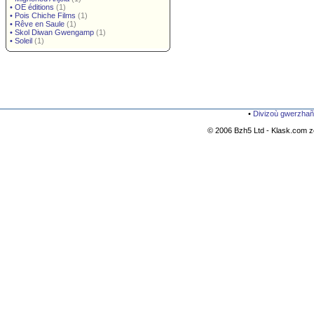
•
OE éditions
(1)
•
Pois Chiche Films
(1)
•
Rêve en Saule
(1)
•
Skol Diwan Gwengamp
(1)
•
Soleil
(1)
•
Divizoù gwerzhañ
© 2006 Bzh5 Ltd - Klask.com zo