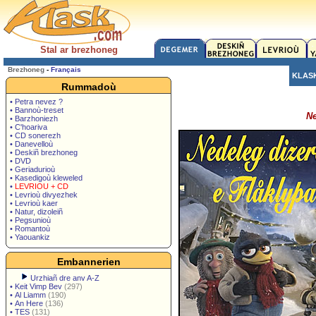
Stal ar brezhoneg
Brezhoneg
-
Français
KLAS
Rummadoù
• Petra nevez ?
• Bannoù-treset
Ne
• Barzhoniezh
• C'hoariva
• CD sonerezh
• Danevelloù
• Deskiñ brezhoneg
• DVD
• Geriadurioù
• Kasedigoù kleweled
•
LEVRIOU + CD
• Levrioù divyezhek
• Levrioù kaer
• Natur, dizoleiñ
• Pegsunioù
• Romantoù
• Yaouankiz
Embannerien
Urzhiañ dre anv A-Z
•
Keit Vimp Bev
(297)
•
Al Liamm
(190)
•
An Here
(136)
•
TES
(131)