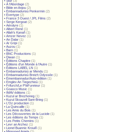
•
Stur
(3)
•
À l'Abordage
(2)
•
Bible en Anjou
(2)
•
Embannadurioù Penkermin
(2)
•
Evertype
(2)
•
France 3 Ouest / JPL Films
(2)
•
Serge Kergoat
(2)
•
Aérolyre
(1)
•
Albert René
(1)
•
Allah's Kanañ
(1)
•
Amzer Nevez
(1)
•
An Dalar
(1)
•
Ar Gripi
(1)
•
Auzou
(1)
•
Barn
(1)
•
BNC Productions
(1)
•
Diwan
(1)
•
Éditions Chapitre
(1)
•
Éditions d'un Monde à l'Autre
(1)
•
Éditions LABEL LN
(1)
•
Embannadurioù ar Mendu
(1)
•
Embannadurioù Breizh Odyssée
(1)
•
Emembannadur/Auto-édition
(1)
•
Emglev An Tiegezhioù
(1)
•
Frifurch/Le P'titFureteur
(1)
•
Goasco Music
(1)
•
IMAV éditions
(1)
•
Kuzul ar Brezhoneg
(1)
•
Kuzul Skoazell Sant-Brieg
(1)
•
L'Oz production
(1)
•
La Quincaille
(1)
•
Les Amis du Bois
(1)
•
Les Découvertes de la Luciole
(1)
•
Les éditions du Temps
(1)
•
Les Petits Chemins
(1)
•
Levr an Arzhez
(1)
•
Lionel Buannic Krouiñ
(1)
•
Mignoned Anjela
(1)