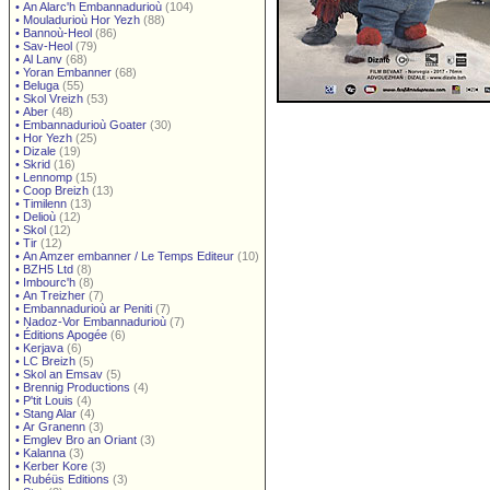
•
An Alarc'h Embannadurioù
(104)
•
Mouladurioù Hor Yezh
(88)
•
Bannoù-Heol
(86)
•
Sav-Heol
(79)
•
Al Lanv
(68)
•
Yoran Embanner
(68)
•
Beluga
(55)
•
Skol Vreizh
(53)
•
Aber
(48)
•
Embannadurioù Goater
(30)
•
Hor Yezh
(25)
•
Dizale
(19)
•
Skrid
(16)
•
Lennomp
(15)
•
Coop Breizh
(13)
•
Timilenn
(13)
•
Delioù
(12)
•
Skol
(12)
•
Tir
(12)
•
An Amzer embanner / Le Temps Editeur
(10)
•
BZH5 Ltd
(8)
•
Imbourc'h
(8)
•
An Treizher
(7)
•
Embannadurioù ar Peniti
(7)
•
Nadoz-Vor Embannadurioù
(7)
•
Éditions Apogée
(6)
•
Kerjava
(6)
•
LC Breizh
(5)
•
Skol an Emsav
(5)
•
Brennig Productions
(4)
•
P'tit Louis
(4)
•
Stang Alar
(4)
•
Ar Granenn
(3)
•
Emglev Bro an Oriant
(3)
•
Kalanna
(3)
•
Kerber Kore
(3)
•
Rubéüs Editions
(3)