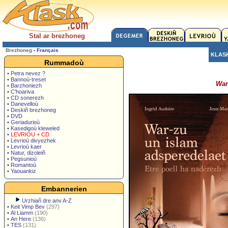
Stal ar brezhoneg
Brezhoneg
-
Français
KLAS
Rummadoù
• Petra nevez ?
• Bannoù-treset
War
• Barzhoniezh
• C'hoariva
• CD sonerezh
• Danevelloù
• Deskiñ brezhoneg
• DVD
• Geriadurioù
• Kasedigoù kleweled
•
LEVRIOU + CD
• Levrioù divyezhek
• Levrioù kaer
• Natur, dizoleiñ
• Pegsunioù
• Romantoù
• Yaouankiz
Embannerien
Urzhiañ dre anv A-Z
•
Keit Vimp Bev
(297)
•
Al Liamm
(190)
•
An Here
(136)
•
TES
(131)