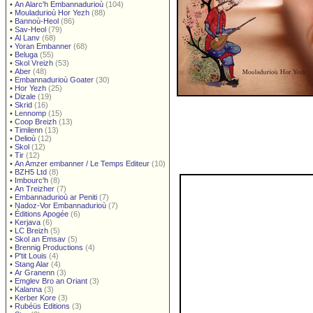
•
An Alarc'h Embannadurioù
(104)
•
Mouladurioù Hor Yezh
(88)
•
Bannoù-Heol
(86)
•
Sav-Heol
(79)
•
Al Lanv
(68)
•
Yoran Embanner
(68)
•
Beluga
(55)
•
Skol Vreizh
(53)
•
Aber
(48)
•
Embannadurioù Goater
(30)
•
Hor Yezh
(25)
•
Dizale
(19)
•
Skrid
(16)
•
Lennomp
(15)
•
Coop Breizh
(13)
•
Timilenn
(13)
•
Delioù
(12)
•
Skol
(12)
•
Tir
(12)
•
An Amzer embanner / Le Temps Editeur
(10)
•
BZH5 Ltd
(8)
•
Imbourc'h
(8)
•
An Treizher
(7)
•
Embannadurioù ar Peniti
(7)
•
Nadoz-Vor Embannadurioù
(7)
•
Éditions Apogée
(6)
•
Kerjava
(6)
•
LC Breizh
(5)
•
Skol an Emsav
(5)
•
Brennig Productions
(4)
•
P'tit Louis
(4)
•
Stang Alar
(4)
•
Ar Granenn
(3)
•
Emglev Bro an Oriant
(3)
•
Kalanna
(3)
•
Kerber Kore
(3)
•
Rubéüs Editions
(3)