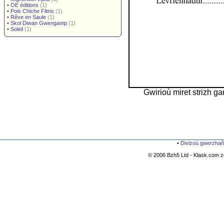
•
OE éditions
(1)
•
Pois Chiche Films
(1)
•
Rêve en Saule
(1)
•
Skol Diwan Gwengamp
(1)
•
Soleil
(1)
Gwirioù miret strizh g
•
Divizoù gwerzhañ
© 2006 Bzh5 Ltd - Klask.com zo