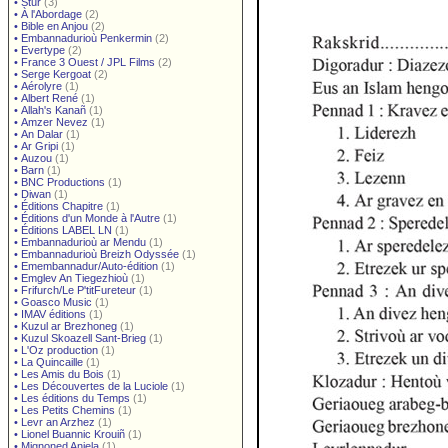
•
Stur
(3)
•
À l'Abordage
(2)
•
Bible en Anjou
(2)
•
Embannadurioù Penkermin
(2)
•
Evertype
(2)
•
France 3 Ouest / JPL Films
(2)
•
Serge Kergoat
(2)
•
Aérolyre
(1)
•
Albert René
(1)
•
Allah's Kanañ
(1)
•
Amzer Nevez
(1)
•
An Dalar
(1)
•
Ar Gripi
(1)
•
Auzou
(1)
•
Barn
(1)
•
BNC Productions
(1)
•
Diwan
(1)
•
Éditions Chapitre
(1)
•
Éditions d'un Monde à l'Autre
(1)
•
Éditions LABEL LN
(1)
•
Embannadurioù ar Mendu
(1)
•
Embannadurioù Breizh Odyssée
(1)
•
Emembannadur/Auto-édition
(1)
•
Emglev An Tiegezhioù
(1)
•
Frifurch/Le P'titFureteur
(1)
•
Goasco Music
(1)
•
IMAV éditions
(1)
•
Kuzul ar Brezhoneg
(1)
•
Kuzul Skoazell Sant-Brieg
(1)
•
L'Oz production
(1)
•
La Quincaille
(1)
•
Les Amis du Bois
(1)
•
Les Découvertes de la Luciole
(1)
•
Les éditions du Temps
(1)
•
Les Petits Chemins
(1)
•
Levr an Arzhez
(1)
•
Lionel Buannic Krouiñ
(1)
•
Mignoned Anjela
(1)