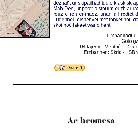
dezhañ, ur skipailhad tud o klask skra
Mab-Den, ur paotr o stourm ouzh ar ra
reuz o ren er-maez, unan all rediet 
Tudennoù disheñvel met tonket holl da
skoilhoù lakaet war o hent.
Embannadur :
Golo g
104 fajenn - Mentoù : 14,5 x
Embanner : Skrid • ISBN