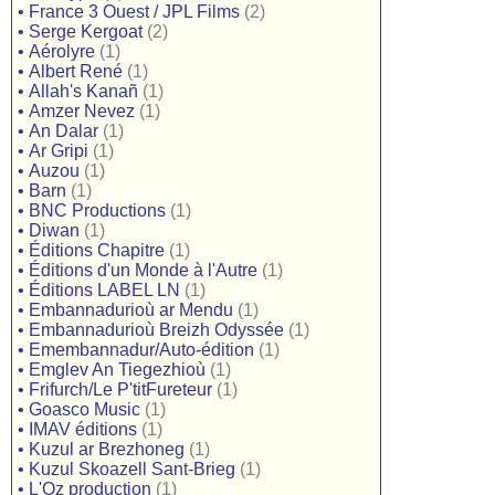
•
France 3 Ouest / JPL Films
(2)
•
Serge Kergoat
(2)
•
Aérolyre
(1)
•
Albert René
(1)
•
Allah's Kanañ
(1)
•
Amzer Nevez
(1)
•
An Dalar
(1)
•
Ar Gripi
(1)
•
Auzou
(1)
•
Barn
(1)
•
BNC Productions
(1)
•
Diwan
(1)
•
Éditions Chapitre
(1)
•
Éditions d'un Monde à l'Autre
(1)
•
Éditions LABEL LN
(1)
•
Embannadurioù ar Mendu
(1)
•
Embannadurioù Breizh Odyssée
(1)
•
Emembannadur/Auto-édition
(1)
•
Emglev An Tiegezhioù
(1)
•
Frifurch/Le P'titFureteur
(1)
•
Goasco Music
(1)
•
IMAV éditions
(1)
•
Kuzul ar Brezhoneg
(1)
•
Kuzul Skoazell Sant-Brieg
(1)
•
L'Oz production
(1)