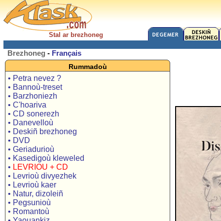
Stal ar brezhoneg
Brezhoneg
-
Français
Rummadoù
• Petra nevez ?
• Bannoù-treset
• Barzhoniezh
• C'hoariva
• CD sonerezh
• Danevelloù
• Deskiñ brezhoneg
• DVD
• Geriadurioù
• Kasedigoù kleweled
•
LEVRIOU + CD
• Levrioù divyezhek
• Levrioù kaer
• Natur, dizoleiñ
• Pegsunioù
• Romantoù
• Yaouankiz