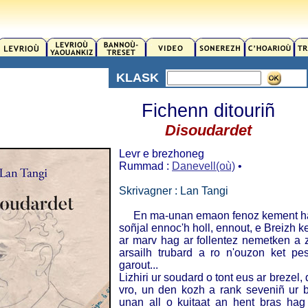
KLASK
Fichenn ditouriñ
Disoudardet
Levr e brezhoneg
Rummad :
Danevell(où)
•
Skrivagner : Lan Tangi
En ma-unan emaon fenoz kement hag 
soñjal ennoc'h holl, ennout, e Breizh 
ar marv hag ar follentez nemetken a
arsailh trubard a ro n'ouzon ket pe
garout...
Lizhiri ur soudard o tont eus ar brezel
vro, un den kozh a rank seveniñ ur b
unan all o kuitaat an hent bras hag