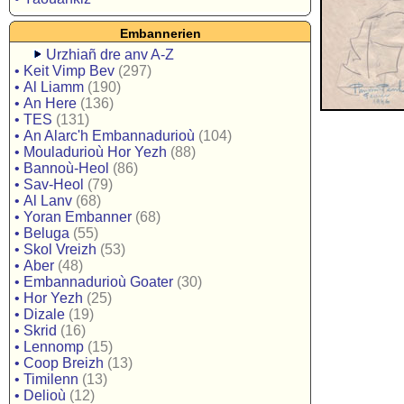
Embannerien
Urzhiañ dre anv A-Z
•
Keit Vimp Bev
(297)
•
Al Liamm
(190)
•
An Here
(136)
•
TES
(131)
•
An Alarc'h Embannadurioù
(104)
•
Mouladurioù Hor Yezh
(88)
•
Bannoù-Heol
(86)
•
Sav-Heol
(79)
•
Al Lanv
(68)
•
Yoran Embanner
(68)
•
Beluga
(55)
•
Skol Vreizh
(53)
•
Aber
(48)
•
Embannadurioù Goater
(30)
•
Hor Yezh
(25)
•
Dizale
(19)
•
Skrid
(16)
•
Lennomp
(15)
•
Coop Breizh
(13)
•
Timilenn
(13)
•
Delioù
(12)