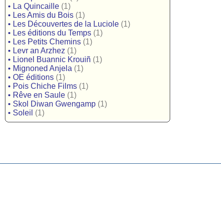
•
La Quincaille
(1)
•
Les Amis du Bois
(1)
•
Les Découvertes de la Luciole
(1)
•
Les éditions du Temps
(1)
•
Les Petits Chemins
(1)
•
Levr an Arzhez
(1)
•
Lionel Buannic Krouiñ
(1)
•
Mignoned Anjela
(1)
•
OE éditions
(1)
•
Pois Chiche Films
(1)
•
Rêve en Saule
(1)
•
Skol Diwan Gwengamp
(1)
•
Soleil
(1)