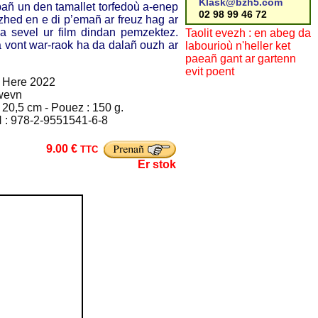
Klask@bzh5.com
pañ un den tamallet torfedoù a-enep
02 98 99 46 72
zhed en e di p’emañ ar freuz hag ar
da sevel ur film dindan pemzektez.
Taolit evezh : en abeg da
 vont war-raok ha da dalañ ouzh ar
labourioù n'heller ket
paeañ gant ar gartenn
evit poent
 Here 2022
wevn
 20,5 cm - Pouez : 150 g.
 : 978-2-9551541-6-8
9.00 €
TTC
Er stok