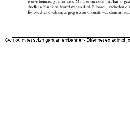
Gwirioù miret strizh gant an embanner - Difennet eo adimpli