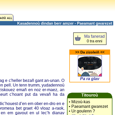
Kasadennoù dindan berr amzer - Paeamant gwarezet
Ma fanerad
0 tra enni
>> Da zizoleiñ <<
Pa ra glav
e c'heller bezañ gant an-unan. O
ken pell. Un tenn trumm, yudadennoù
 ziskouez emañ en noz er-maez, an
seurt c'hoant put da vevañ ha da
Titouroù
• Mizoù-kas
, dic’houest d’en em ober en-dro en e
• Paeamant gwarezet
romesa bet graet 40 vloaz a-raok,
• Ur goulenn ?
 en em gavout en ul lec’h dianav