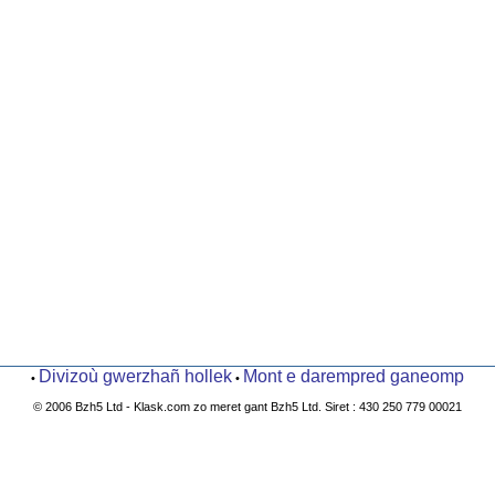
Divizoù gwerzhañ hollek
Mont e darempred ganeomp
•
•
© 2006 Bzh5 Ltd - Klask.com zo meret gant Bzh5 Ltd. Siret : 430 250 779 00021