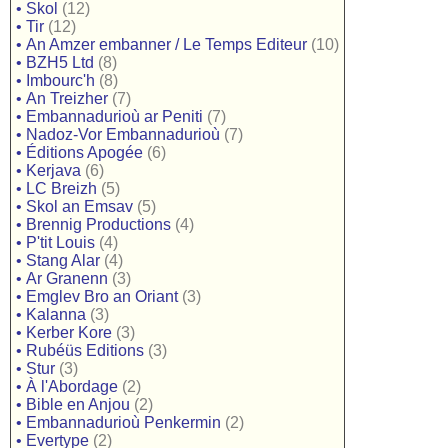
•
Skol
(12)
•
Tir
(12)
•
An Amzer embanner / Le Temps Editeur
(10)
•
BZH5 Ltd
(8)
•
Imbourc'h
(8)
•
An Treizher
(7)
•
Embannadurioù ar Peniti
(7)
•
Nadoz-Vor Embannadurioù
(7)
•
Éditions Apogée
(6)
•
Kerjava
(6)
•
LC Breizh
(5)
•
Skol an Emsav
(5)
•
Brennig Productions
(4)
•
P'tit Louis
(4)
•
Stang Alar
(4)
•
Ar Granenn
(3)
•
Emglev Bro an Oriant
(3)
•
Kalanna
(3)
•
Kerber Kore
(3)
•
Rubéüs Editions
(3)
•
Stur
(3)
•
À l'Abordage
(2)
•
Bible en Anjou
(2)
•
Embannadurioù Penkermin
(2)
•
Evertype
(2)