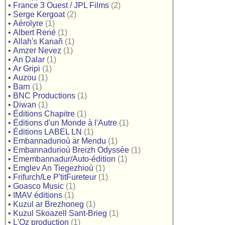
•
France 3 Ouest / JPL Films
(2)
•
Serge Kergoat
(2)
•
Aérolyre
(1)
•
Albert René
(1)
•
Allah's Kanañ
(1)
•
Amzer Nevez
(1)
•
An Dalar
(1)
•
Ar Gripi
(1)
•
Auzou
(1)
•
Barn
(1)
•
BNC Productions
(1)
•
Diwan
(1)
•
Éditions Chapitre
(1)
•
Éditions d'un Monde à l'Autre
(1)
•
Éditions LABEL LN
(1)
•
Embannadurioù ar Mendu
(1)
•
Embannadurioù Breizh Odyssée
(1)
•
Emembannadur/Auto-édition
(1)
•
Emglev An Tiegezhioù
(1)
•
Frifurch/Le P'titFureteur
(1)
•
Goasco Music
(1)
•
IMAV éditions
(1)
•
Kuzul ar Brezhoneg
(1)
•
Kuzul Skoazell Sant-Brieg
(1)
•
L'Oz production
(1)