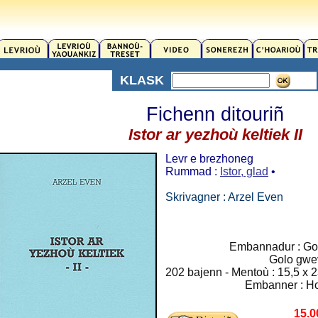
KLASK
Fichenn ditouriñ
Istor ar yezhoù keltiek II
Levr e brezhoneg
Rummad :
Istor, glad
•
Skrivagner : Arzel Even
Embannadur : Go
Golo gwe
202 bajenn - Mentoù : 15,5 x 2
Embanner : H
15.0