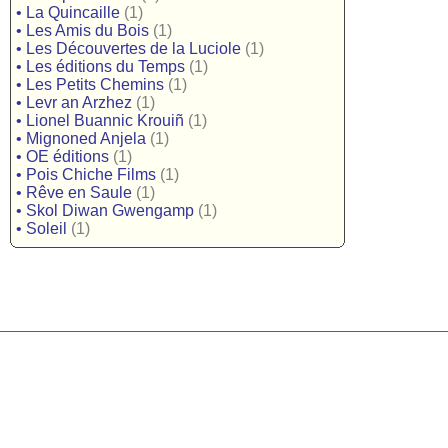
•
La Quincaille
(1)
•
Les Amis du Bois
(1)
•
Les Découvertes de la Luciole
(1)
•
Les éditions du Temps
(1)
•
Les Petits Chemins
(1)
•
Levr an Arzhez
(1)
•
Lionel Buannic Krouiñ
(1)
•
Mignoned Anjela
(1)
•
OE éditions
(1)
•
Pois Chiche Films
(1)
•
Rêve en Saule
(1)
•
Skol Diwan Gwengamp
(1)
•
Soleil
(1)