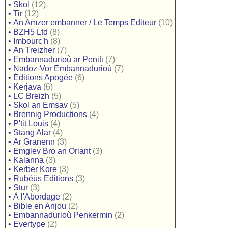
•
Skol
(12)
•
Tir
(12)
•
An Amzer embanner / Le Temps Editeur
(10)
•
BZH5 Ltd
(8)
•
Imbourc'h
(8)
•
An Treizher
(7)
•
Embannadurioù ar Peniti
(7)
•
Nadoz-Vor Embannadurioù
(7)
•
Éditions Apogée
(6)
•
Kerjava
(6)
•
LC Breizh
(5)
•
Skol an Emsav
(5)
•
Brennig Productions
(4)
•
P'tit Louis
(4)
•
Stang Alar
(4)
•
Ar Granenn
(3)
•
Emglev Bro an Oriant
(3)
•
Kalanna
(3)
•
Kerber Kore
(3)
•
Rubéüs Editions
(3)
•
Stur
(3)
•
À l'Abordage
(2)
•
Bible en Anjou
(2)
•
Embannadurioù Penkermin
(2)
•
Evertype
(2)