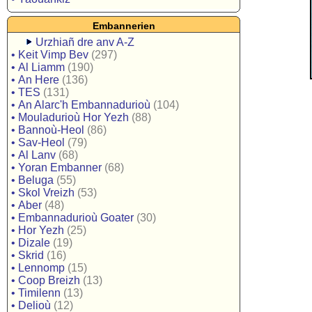
Embannerien
Urzhiañ dre anv A-Z
•
Keit Vimp Bev
(297)
•
Al Liamm
(190)
•
An Here
(136)
•
TES
(131)
•
An Alarc'h Embannadurioù
(104)
•
Mouladurioù Hor Yezh
(88)
•
Bannoù-Heol
(86)
•
Sav-Heol
(79)
•
Al Lanv
(68)
•
Yoran Embanner
(68)
•
Beluga
(55)
•
Skol Vreizh
(53)
•
Aber
(48)
•
Embannadurioù Goater
(30)
•
Hor Yezh
(25)
•
Dizale
(19)
•
Skrid
(16)
•
Lennomp
(15)
•
Coop Breizh
(13)
•
Timilenn
(13)
•
Delioù
(12)