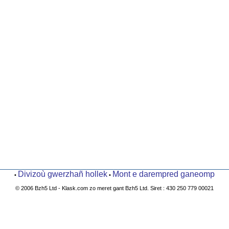
Divizoù gwerzhañ hollek
Mont e darempred ganeomp
•
•
© 2006 Bzh5 Ltd - Klask.com zo meret gant Bzh5 Ltd. Siret : 430 250 779 00021