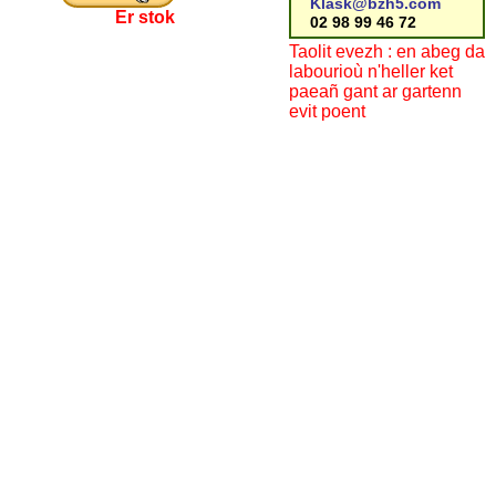
Klask@bzh5.com
Er stok
02 98 99 46 72
Taolit evezh : en abeg da
labourioù n'heller ket
paeañ gant ar gartenn
evit poent