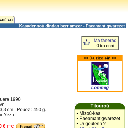
Kasadennoù dindan berr amzer - Paeamant gwarezet
Ma fanerad
0 tra enni
>> Da zizoleiñ <<
Lommig
uere 1990
vn
Titouroù
3,3 cm - Pouez : 450 g.
• Mizoù-kas
or Yezh
• Paeamant gwarezet
• Ur goulenn ?
0 €
TTC