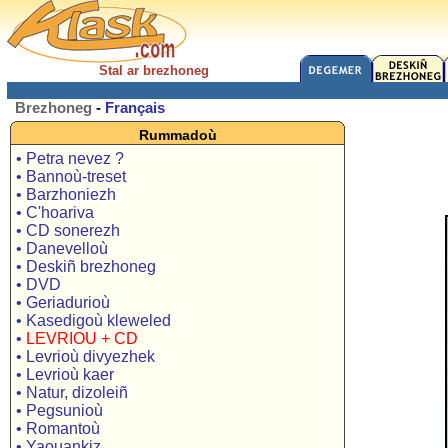
Stal ar brezhoneg
Brezhoneg
-
Français
Rummadoù
• Petra nevez ?
• Bannoù-treset
• Barzhoniezh
• C'hoariva
• CD sonerezh
• Danevelloù
• Deskiñ brezhoneg
• DVD
• Geriadurioù
• Kasedigoù kleweled
•
LEVRIOU + CD
• Levrioù divyezhek
• Levrioù kaer
• Natur, dizoleiñ
• Pegsunioù
• Romantoù
• Yaouankiz