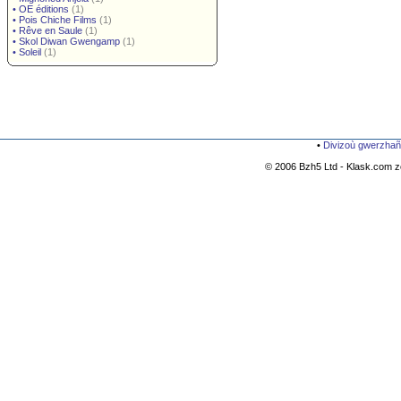
•
OE éditions
(1)
•
Pois Chiche Films
(1)
•
Rêve en Saule
(1)
•
Skol Diwan Gwengamp
(1)
•
Soleil
(1)
•
Divizoù gwerzhañ
© 2006 Bzh5 Ltd - Klask.com zo