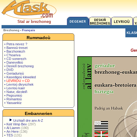
Stal ar brezhoneg
Brezhoneg
-
Français
KLAS
Rummadoù
• Petra nevez ?
• Bannoù-treset
Ger
• Barzhoniezh
• C'hoariva
• CD sonerezh
• Danevelloù
• Deskiñ brezhoneg
• DVD
• Geriadurioù
• Kasedigoù kleweled
•
LEVRIOU + CD
• Levrioù divyezhek
• Levrioù kaer
• Natur, dizoleiñ
• Pegsunioù
• Romantoù
• Yaouankiz
Embannerien
Urzhiañ dre anv A-Z
•
Keit Vimp Bev
(297)
•
Al Liamm
(190)
•
An Here
(136)
•
TES
(131)