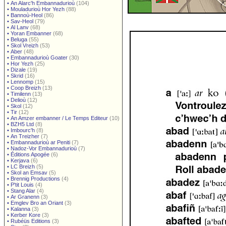
•
An Alarc'h Embannadurioù
(104)
•
Mouladurioù Hor Yezh
(88)
•
Bannoù-Heol
(86)
•
Sav-Heol
(79)
•
Al Lanv
(68)
•
Yoran Embanner
(68)
•
Beluga
(55)
•
Skol Vreizh
(53)
•
Aber
(48)
•
Embannadurioù Goater
(30)
•
Hor Yezh
(25)
•
Dizale
(19)
•
Skrid
(16)
•
Lennomp
(15)
•
Coop Breizh
(13)
•
Timilenn
(13)
•
Delioù
(12)
•
Skol
(12)
•
Tir
(12)
•
An Amzer embanner / Le Temps Editeur
(10)
•
BZH5 Ltd
(8)
•
Imbourc'h
(8)
•
An Treizher
(7)
•
Embannadurioù ar Peniti
(7)
•
Nadoz-Vor Embannadurioù
(7)
•
Éditions Apogée
(6)
•
Kerjava
(6)
•
LC Breizh
(5)
•
Skol an Emsav
(5)
•
Brennig Productions
(4)
•
P'tit Louis
(4)
•
Stang Alar
(4)
•
Ar Granenn
(3)
•
Emglev Bro an Oriant
(3)
•
Kalanna
(3)
•
Kerber Kore
(3)
•
Rubéüs Editions
(3)