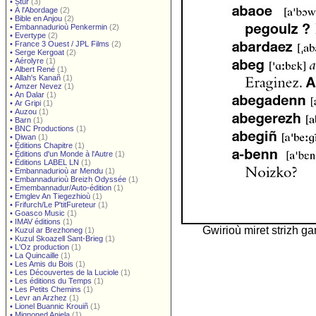
•
Stur
(3)
•
À l'Abordage
(2)
•
Bible en Anjou
(2)
•
Embannadurioù Penkermin
(2)
•
Evertype
(2)
•
France 3 Ouest / JPL Films
(2)
•
Serge Kergoat
(2)
•
Aérolyre
(1)
•
Albert René
(1)
•
Allah's Kanañ
(1)
•
Amzer Nevez
(1)
•
An Dalar
(1)
•
Ar Gripi
(1)
•
Auzou
(1)
•
Barn
(1)
•
BNC Productions
(1)
•
Diwan
(1)
•
Éditions Chapitre
(1)
•
Éditions d'un Monde à l'Autre
(1)
•
Éditions LABEL LN
(1)
•
Embannadurioù ar Mendu
(1)
•
Embannadurioù Breizh Odyssée
(1)
•
Emembannadur/Auto-édition
(1)
•
Emglev An Tiegezhioù
(1)
•
Frifurch/Le P'titFureteur
(1)
•
Goasco Music
(1)
•
IMAV éditions
(1)
Gwirioù miret strizh g
•
Kuzul ar Brezhoneg
(1)
•
Kuzul Skoazell Sant-Brieg
(1)
•
L'Oz production
(1)
•
La Quincaille
(1)
•
Les Amis du Bois
(1)
•
Les Découvertes de la Luciole
(1)
•
Les éditions du Temps
(1)
•
Les Petits Chemins
(1)
•
Levr an Arzhez
(1)
•
Lionel Buannic Krouiñ
(1)
•
Mignoned Anjela
(1)