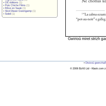
•
OE éditions
(1)
•
Pois Chiche Films
(1)
•
Rêve en Saule
(1)
•
Skol Diwan Gwengamp
(1)
•
Soleil
(1)
Gwirioù miret strizh g
•
Divizoù gwerzhañ
© 2006 Bzh5 Ltd - Klask.com zo