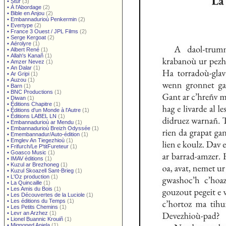
•
Stur
(3)
•
À l'Abordage
(2)
•
Bible en Anjou
(2)
•
Embannadurioù Penkermin
(2)
•
Evertype
(2)
•
France 3 Ouest / JPL Films
(2)
•
Serge Kergoat
(2)
•
Aérolyre
(1)
•
Albert René
(1)
•
Allah's Kanañ
(1)
•
Amzer Nevez
(1)
•
An Dalar
(1)
•
Ar Gripi
(1)
•
Auzou
(1)
•
Barn
(1)
•
BNC Productions
(1)
•
Diwan
(1)
•
Éditions Chapitre
(1)
•
Éditions d'un Monde à l'Autre
(1)
•
Éditions LABEL LN
(1)
•
Embannadurioù ar Mendu
(1)
•
Embannadurioù Breizh Odyssée
(1)
•
Emembannadur/Auto-édition
(1)
•
Emglev An Tiegezhioù
(1)
•
Frifurch/Le P'titFureteur
(1)
•
Goasco Music
(1)
•
IMAV éditions
(1)
•
Kuzul ar Brezhoneg
(1)
•
Kuzul Skoazell Sant-Brieg
(1)
•
L'Oz production
(1)
•
La Quincaille
(1)
•
Les Amis du Bois
(1)
•
Les Découvertes de la Luciole
(1)
•
Les éditions du Temps
(1)
•
Les Petits Chemins
(1)
•
Levr an Arzhez
(1)
•
Lionel Buannic Krouiñ
(1)
•
Mignoned Anjela
(1)