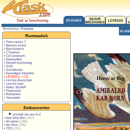
Stal ar brezhoneg
Brezhoneg
-
Français
KLAS
Rummadoù
• Petra nevez ?
• Bannoù-treset
• Barzhoniezh
• C'hoariva
• CD sonerezh
• Danevelloù
• Deskiñ brezhoneg
• DVD
• Geriadurioù
• Kasedigoù kleweled
•
LEVRIOU + CD
• Levrioù divyezhek
• Levrioù kaer
• Natur, dizoleiñ
• Pegsunioù
• Romantoù
• Yaouankiz
Embannerien
Urzhiañ dre anv A-Z
•
Keit Vimp Bev
(297)
•
Al Liamm
(190)
•
An Here
(136)
•
TES
(131)