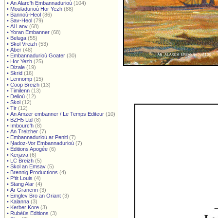
•
An Alarc'h Embannadurioù
(104)
•
Mouladurioù Hor Yezh
(88)
•
Bannoù-Heol
(86)
•
Sav-Heol
(79)
•
Al Lanv
(68)
•
Yoran Embanner
(68)
•
Beluga
(55)
•
Skol Vreizh
(53)
•
Aber
(48)
•
Embannadurioù Goater
(30)
•
Hor Yezh
(25)
•
Dizale
(19)
•
Skrid
(16)
•
Lennomp
(15)
•
Coop Breizh
(13)
•
Timilenn
(13)
•
Delioù
(12)
•
Skol
(12)
•
Tir
(12)
•
An Amzer embanner / Le Temps Editeur
(10)
•
BZH5 Ltd
(8)
•
Imbourc'h
(8)
•
An Treizher
(7)
•
Embannadurioù ar Peniti
(7)
•
Nadoz-Vor Embannadurioù
(7)
•
Éditions Apogée
(6)
•
Kerjava
(6)
•
LC Breizh
(5)
•
Skol an Emsav
(5)
•
Brennig Productions
(4)
•
P'tit Louis
(4)
•
Stang Alar
(4)
•
Ar Granenn
(3)
•
Emglev Bro an Oriant
(3)
•
Kalanna
(3)
•
Kerber Kore
(3)
•
Rubéüs Editions
(3)