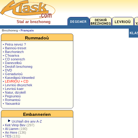
Stal ar brezhoneg
Brezhoneg
-
Français
KLA
Rummadoù
• Petra nevez ?
• Bannoù-treset
• Barzhoniezh
• C'hoariva
• CD sonerezh
• Danevelloù
• Deskiñ brezhoneg
• DVD
• Geriadurioù
• Kasedigoù kleweled
•
LEVRIOU + CD
• Levrioù divyezhek
• Levrioù kaer
• Natur, dizoleiñ
• Pegsunioù
• Romantoù
• Yaouankiz
Embannerien
Urzhiañ dre anv A-Z
•
Keit Vimp Bev
(297)
•
Al Liamm
(190)
•
An Here
(136)
•
TES
(131)