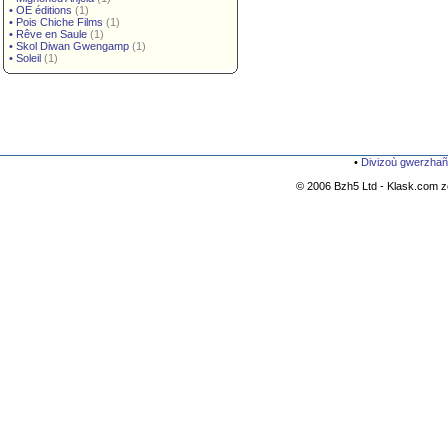
•
OE éditions
(1)
•
Pois Chiche Films
(1)
•
Rêve en Saule
(1)
•
Skol Diwan Gwengamp
(1)
•
Soleil
(1)
•
Divizoù gwerzhañ
© 2006 Bzh5 Ltd - Klask.com zo