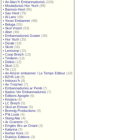
•
An Alarc'h Embannadurioù
(104)
•
Mouladurioù Hor Yezh
(88)
•
Bannoù-Heol
(86)
•
Sav-Heol
(79)
•
Al Lanv
(68)
•
Yoran Embanner
(68)
•
Beluga
(55)
•
Skol Vreizh
(53)
•
Aber
(48)
•
Embannadurioù Goater
(30)
•
Hor Yezh
(25)
•
Dizale
(19)
•
Skrid
(16)
•
Lennomp
(15)
•
Coop Breizh
(13)
•
Timilenn
(13)
•
Delioù
(12)
•
Skol
(12)
•
Tir
(12)
•
An Amzer embanner / Le Temps Editeur
(10)
•
BZH5 Ltd
(8)
•
Imbourc'h
(8)
•
An Treizher
(7)
•
Embannadurioù ar Peniti
(7)
•
Nadoz-Vor Embannadurioù
(7)
•
Éditions Apogée
(6)
•
Kerjava
(6)
•
LC Breizh
(5)
•
Skol an Emsav
(5)
•
Brennig Productions
(4)
•
P'tit Louis
(4)
•
Stang Alar
(4)
•
Ar Granenn
(3)
•
Emglev Bro an Oriant
(3)
•
Kalanna
(3)
•
Kerber Kore
(3)
•
Rubéüs Editions
(3)