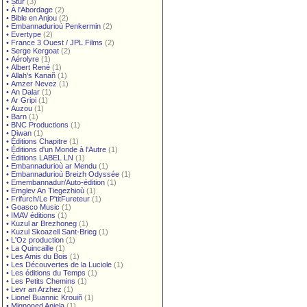
•
Stur
(3)
•
À l'Abordage
(2)
•
Bible en Anjou
(2)
•
Embannadurioù Penkermin
(2)
•
Evertype
(2)
•
France 3 Ouest / JPL Films
(2)
•
Serge Kergoat
(2)
•
Aérolyre
(1)
•
Albert René
(1)
•
Allah's Kanañ
(1)
•
Amzer Nevez
(1)
•
An Dalar
(1)
•
Ar Gripi
(1)
•
Auzou
(1)
•
Barn
(1)
•
BNC Productions
(1)
•
Diwan
(1)
•
Éditions Chapitre
(1)
•
Éditions d'un Monde à l'Autre
(1)
•
Éditions LABEL LN
(1)
•
Embannadurioù ar Mendu
(1)
•
Embannadurioù Breizh Odyssée
(1)
•
Emembannadur/Auto-édition
(1)
•
Emglev An Tiegezhioù
(1)
•
Frifurch/Le P'titFureteur
(1)
•
Goasco Music
(1)
•
IMAV éditions
(1)
•
Kuzul ar Brezhoneg
(1)
•
Kuzul Skoazell Sant-Brieg
(1)
•
L'Oz production
(1)
•
La Quincaille
(1)
•
Les Amis du Bois
(1)
•
Les Découvertes de la Luciole
(1)
•
Les éditions du Temps
(1)
•
Les Petits Chemins
(1)
•
Levr an Arzhez
(1)
•
Lionel Buannic Krouiñ
(1)
•
Mignoned Anjela
(1)