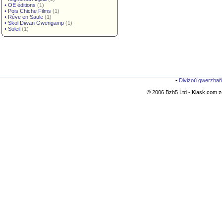
•
OE éditions
(1)
•
Pois Chiche Films
(1)
•
Rêve en Saule
(1)
•
Skol Diwan Gwengamp
(1)
•
Soleil
(1)
•
Divizoù gwerzhañ
© 2006 Bzh5 Ltd - Klask.com zo