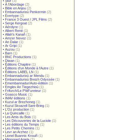
•
Stur
(3)
•
À l'Abordage
(2)
•
Bible en Anjou
(2)
•
Embannadurioù Penkermin
(2)
•
Evertype
(2)
•
France 3 Ouest / JPL Films
(2)
•
Serge Kergoat
(2)
•
Aérolyre
(1)
•
Albert René
(1)
•
Allah's Kanañ
(1)
•
Amzer Nevez
(1)
•
An Dalar
(1)
•
Ar Gripi
(1)
•
Auzou
(1)
•
Barn
(1)
•
BNC Productions
(1)
•
Diwan
(1)
•
Éditions Chapitre
(1)
•
Éditions d'un Monde à l'Autre
(1)
•
Éditions LABEL LN
(1)
•
Embannadurioù ar Mendu
(1)
•
Embannadurioù Breizh Odyssée
(1)
•
Emembannadur/Auto-édition
(1)
•
Emglev An Tiegezhioù
(1)
•
Frifurch/Le P'titFureteur
(1)
•
Goasco Music
(1)
•
IMAV éditions
(1)
•
Kuzul ar Brezhoneg
(1)
•
Kuzul Skoazell Sant-Brieg
(1)
•
L'Oz production
(1)
•
La Quincaille
(1)
•
Les Amis du Bois
(1)
•
Les Découvertes de la Luciole
(1)
•
Les éditions du Temps
(1)
•
Les Petits Chemins
(1)
•
Levr an Arzhez
(1)
•
Lionel Buannic Krouiñ
(1)
•
Mignoned Anjela
(1)