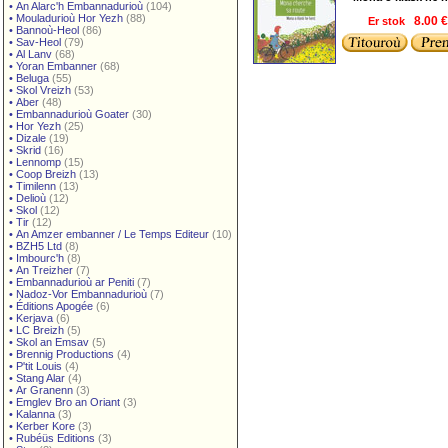
•
An Alarc'h Embannadurioù
(104)
•
Mouladurioù Hor Yezh
(88)
Er stok
8.00 
•
Bannoù-Heol
(86)
•
Sav-Heol
(79)
•
Al Lanv
(68)
•
Yoran Embanner
(68)
•
Beluga
(55)
•
Skol Vreizh
(53)
•
Aber
(48)
•
Embannadurioù Goater
(30)
•
Hor Yezh
(25)
•
Dizale
(19)
•
Skrid
(16)
•
Lennomp
(15)
•
Coop Breizh
(13)
•
Timilenn
(13)
•
Delioù
(12)
•
Skol
(12)
•
Tir
(12)
•
An Amzer embanner / Le Temps Editeur
(10)
•
BZH5 Ltd
(8)
•
Imbourc'h
(8)
•
An Treizher
(7)
•
Embannadurioù ar Peniti
(7)
•
Nadoz-Vor Embannadurioù
(7)
•
Éditions Apogée
(6)
•
Kerjava
(6)
•
LC Breizh
(5)
•
Skol an Emsav
(5)
•
Brennig Productions
(4)
•
P'tit Louis
(4)
•
Stang Alar
(4)
•
Ar Granenn
(3)
•
Emglev Bro an Oriant
(3)
•
Kalanna
(3)
•
Kerber Kore
(3)
•
Rubéüs Editions
(3)