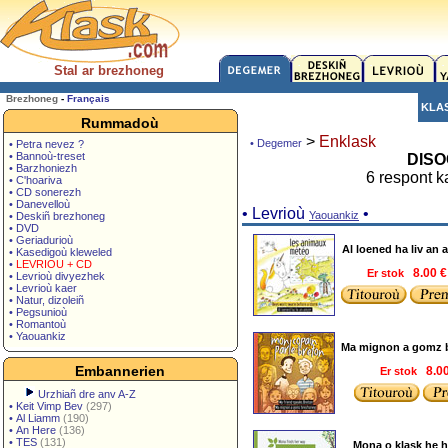
Stal ar brezhoneg
Brezhoneg
-
Français
KLA
Rummadoù
>
Enklask
• Degemer
• Petra nevez ?
• Bannoù-treset
DISO
• Barzhoniezh
6 respont 
• C'hoariva
• CD sonerezh
• Danevelloù
• Levrioù
•
Yaouankiz
• Deskiñ brezhoneg
• DVD
• Geriadurioù
Al loened ha liv an
• Kasedigoù kleweled
•
LEVRIOU + CD
Er stok
8.00 
• Levrioù divyezhek
• Levrioù kaer
• Natur, dizoleiñ
• Pegsunioù
• Romantoù
• Yaouankiz
Ma mignon a gomz 
Embannerien
Er stok
8.0
Urzhiañ dre anv A-Z
•
Keit Vimp Bev
(297)
•
Al Liamm
(190)
•
An Here
(136)
•
TES
(131)
Mona o klask he 