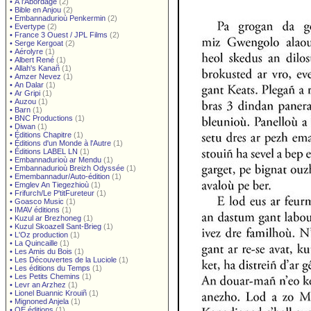
•
À l'Abordage
(2)
•
Bible en Anjou
(2)
•
Embannadurioù Penkermin
(2)
•
Evertype
(2)
•
France 3 Ouest / JPL Films
(2)
•
Serge Kergoat
(2)
•
Aérolyre
(1)
•
Albert René
(1)
•
Allah's Kanañ
(1)
•
Amzer Nevez
(1)
•
An Dalar
(1)
•
Ar Gripi
(1)
•
Auzou
(1)
•
Barn
(1)
•
BNC Productions
(1)
•
Diwan
(1)
•
Éditions Chapitre
(1)
•
Éditions d'un Monde à l'Autre
(1)
•
Éditions LABEL LN
(1)
•
Embannadurioù ar Mendu
(1)
•
Embannadurioù Breizh Odyssée
(1)
•
Emembannadur/Auto-édition
(1)
•
Emglev An Tiegezhioù
(1)
•
Frifurch/Le P'titFureteur
(1)
•
Goasco Music
(1)
•
IMAV éditions
(1)
•
Kuzul ar Brezhoneg
(1)
•
Kuzul Skoazell Sant-Brieg
(1)
•
L'Oz production
(1)
•
La Quincaille
(1)
•
Les Amis du Bois
(1)
•
Les Découvertes de la Luciole
(1)
•
Les éditions du Temps
(1)
•
Les Petits Chemins
(1)
•
Levr an Arzhez
(1)
•
Lionel Buannic Krouiñ
(1)
•
Mignoned Anjela
(1)
•
OE éditions
(1)