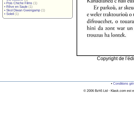
•
Pois Chiche Films
(1)
•
Rêve en Saule
(1)
•
Skol Diwan Gwengamp
(1)
•
Soleil
(1)
Copyright de l'édi
•
Conditions gé
© 2006 Bzh5 Ltd - Klask.com est es