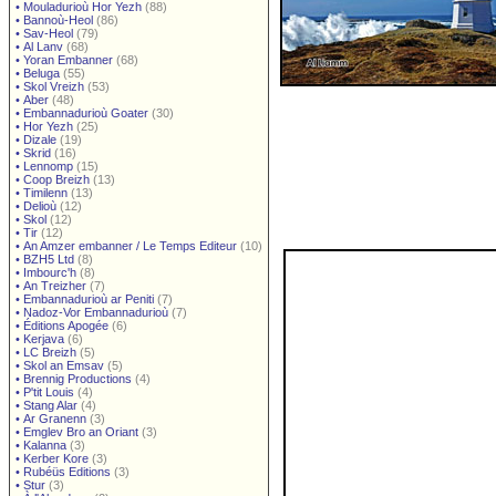
•
Mouladurioù Hor Yezh
(88)
•
Bannoù-Heol
(86)
•
Sav-Heol
(79)
•
Al Lanv
(68)
•
Yoran Embanner
(68)
•
Beluga
(55)
•
Skol Vreizh
(53)
•
Aber
(48)
•
Embannadurioù Goater
(30)
•
Hor Yezh
(25)
•
Dizale
(19)
•
Skrid
(16)
•
Lennomp
(15)
•
Coop Breizh
(13)
•
Timilenn
(13)
•
Delioù
(12)
•
Skol
(12)
•
Tir
(12)
•
An Amzer embanner / Le Temps Editeur
(10)
•
BZH5 Ltd
(8)
•
Imbourc'h
(8)
•
An Treizher
(7)
•
Embannadurioù ar Peniti
(7)
•
Nadoz-Vor Embannadurioù
(7)
•
Éditions Apogée
(6)
•
Kerjava
(6)
•
LC Breizh
(5)
•
Skol an Emsav
(5)
•
Brennig Productions
(4)
•
P'tit Louis
(4)
•
Stang Alar
(4)
•
Ar Granenn
(3)
•
Emglev Bro an Oriant
(3)
•
Kalanna
(3)
•
Kerber Kore
(3)
•
Rubéüs Editions
(3)
•
Stur
(3)