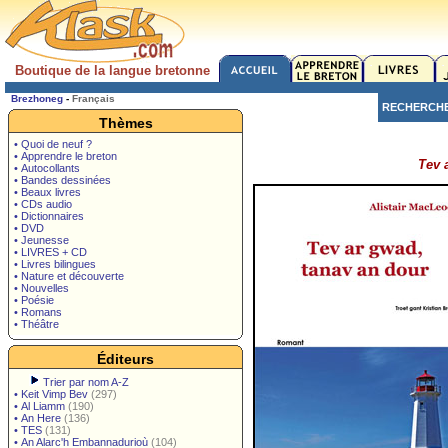
Boutique de la langue bretonne
Brezhoneg
-
Français
RECHERCH
Thèmes
• Quoi de neuf ?
• Apprendre le breton
Tev 
• Autocollants
• Bandes dessinées
• Beaux livres
• CDs audio
• Dictionnaires
• DVD
• Jeunesse
• LIVRES + CD
• Livres bilingues
• Nature et découverte
• Nouvelles
• Poésie
• Romans
• Théâtre
Éditeurs
Trier par nom A-Z
•
Keit Vimp Bev
(297)
•
Al Liamm
(190)
•
An Here
(136)
•
TES
(131)
•
An Alarc'h Embannadurioù
(104)