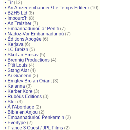
•
Tir
(12)
•
An Amzer embanner / Le Temps Editeur
(10)
•
BZH5 Ltd
(8)
•
Imbourc'h
(8)
•
An Treizher
(7)
•
Embannadurioù ar Peniti
(7)
•
Nadoz-Vor Embannadurioù
(7)
•
Éditions Apogée
(6)
•
Kerjava
(6)
•
LC Breizh
(5)
•
Skol an Emsav
(5)
•
Brennig Productions
(4)
•
P'tit Louis
(4)
•
Stang Alar
(4)
•
Ar Granenn
(3)
•
Emglev Bro an Oriant
(3)
•
Kalanna
(3)
•
Kerber Kore
(3)
•
Rubéüs Editions
(3)
•
Stur
(3)
•
À l'Abordage
(2)
•
Bible en Anjou
(2)
•
Embannadurioù Penkermin
(2)
•
Evertype
(2)
•
France 3 Ouest / JPL Films
(2)