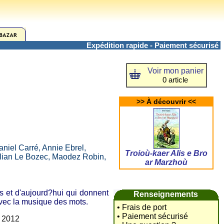
Expédition rapide - Paiement sécurisé
Voir mon panier
0 article
>> À découvrir <<
niel Carré, Annie Ebrel,
Troioù-kaer Alis e Bro
lian Le Bozec, Maodez Robin,
ar Marzhoù
s et d'aujourd?hui qui donnent
Renseignements
 avec la musique des mots.
• Frais de port
• Paiement sécurisé
e 2012