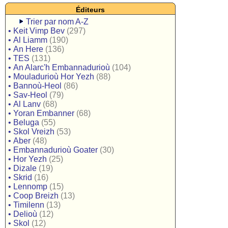
Éditeurs
Trier par nom A-Z
•
Keit Vimp Bev
(297)
•
Al Liamm
(190)
•
An Here
(136)
•
TES
(131)
•
An Alarc'h Embannadurioù
(104)
•
Mouladurioù Hor Yezh
(88)
•
Bannoù-Heol
(86)
•
Sav-Heol
(79)
•
Al Lanv
(68)
•
Yoran Embanner
(68)
•
Beluga
(55)
•
Skol Vreizh
(53)
•
Aber
(48)
•
Embannadurioù Goater
(30)
•
Hor Yezh
(25)
•
Dizale
(19)
•
Skrid
(16)
•
Lennomp
(15)
•
Coop Breizh
(13)
•
Timilenn
(13)
•
Delioù
(12)
•
Skol
(12)