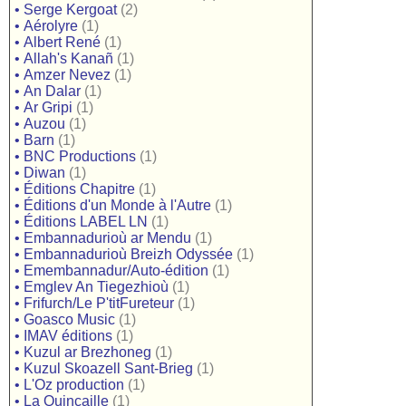
•
Serge Kergoat
(2)
•
Aérolyre
(1)
•
Albert René
(1)
•
Allah's Kanañ
(1)
•
Amzer Nevez
(1)
•
An Dalar
(1)
•
Ar Gripi
(1)
•
Auzou
(1)
•
Barn
(1)
•
BNC Productions
(1)
•
Diwan
(1)
•
Éditions Chapitre
(1)
•
Éditions d'un Monde à l'Autre
(1)
•
Éditions LABEL LN
(1)
•
Embannadurioù ar Mendu
(1)
•
Embannadurioù Breizh Odyssée
(1)
•
Emembannadur/Auto-édition
(1)
•
Emglev An Tiegezhioù
(1)
•
Frifurch/Le P'titFureteur
(1)
•
Goasco Music
(1)
•
IMAV éditions
(1)
•
Kuzul ar Brezhoneg
(1)
•
Kuzul Skoazell Sant-Brieg
(1)
•
L'Oz production
(1)
•
La Quincaille
(1)