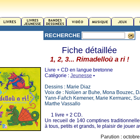
RECHERCHE
Fiche détaillée
1, 2, 3... Rimadelloù a ri !
Livre + CD en langue bretonne
Catégorie :
Jeunesse
•
Dessins : Marie Diaz
Voix de : Nolùen ar Buhe, Mona Bouzec, Da
Yann-Fañch Kemener, Marie Kermarec, Su
Marthe Vassallo
1 livre + 2 CD.
Un recueil de 140 comptines traditionnelle
à tous, petits et grands, le plaisir de jouer
Parution : octobr