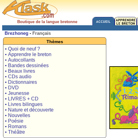
Boutique de la langue bretonne
Brezhoneg
-
Français
Thèmes
• Quoi de neuf ?
• Apprendre le breton
• Autocollants
• Bandes dessinées
• Beaux livres
• CDs audio
• Dictionnaires
• DVD
• Jeunesse
• LIVRES + CD
• Livres bilingues
• Nature et découverte
• Nouvelles
• Poésie
• Romans
• Théâtre