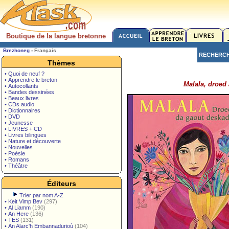
Boutique de la langue bretonne
Brezhoneg
-
Français
RECHERC
Thèmes
• Quoi de neuf ?
• Apprendre le breton
Malala, droed
• Autocollants
• Bandes dessinées
• Beaux livres
• CDs audio
• Dictionnaires
• DVD
• Jeunesse
• LIVRES + CD
• Livres bilingues
• Nature et découverte
• Nouvelles
• Poésie
• Romans
• Théâtre
Éditeurs
Trier par nom A-Z
•
Keit Vimp Bev
(297)
•
Al Liamm
(190)
•
An Here
(136)
•
TES
(131)
•
An Alarc'h Embannadurioù
(104)