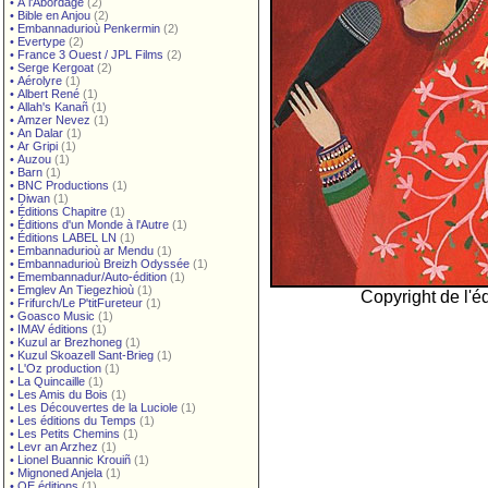
•
À l'Abordage
(2)
•
Bible en Anjou
(2)
•
Embannadurioù Penkermin
(2)
•
Evertype
(2)
•
France 3 Ouest / JPL Films
(2)
•
Serge Kergoat
(2)
•
Aérolyre
(1)
•
Albert René
(1)
•
Allah's Kanañ
(1)
•
Amzer Nevez
(1)
•
An Dalar
(1)
•
Ar Gripi
(1)
•
Auzou
(1)
•
Barn
(1)
•
BNC Productions
(1)
•
Diwan
(1)
•
Éditions Chapitre
(1)
•
Éditions d'un Monde à l'Autre
(1)
•
Éditions LABEL LN
(1)
•
Embannadurioù ar Mendu
(1)
•
Embannadurioù Breizh Odyssée
(1)
•
Emembannadur/Auto-édition
(1)
•
Emglev An Tiegezhioù
(1)
Copyright de l'éd
•
Frifurch/Le P'titFureteur
(1)
•
Goasco Music
(1)
•
IMAV éditions
(1)
•
Kuzul ar Brezhoneg
(1)
•
Kuzul Skoazell Sant-Brieg
(1)
•
L'Oz production
(1)
•
La Quincaille
(1)
•
Les Amis du Bois
(1)
•
Les Découvertes de la Luciole
(1)
•
Les éditions du Temps
(1)
•
Les Petits Chemins
(1)
•
Levr an Arzhez
(1)
•
Lionel Buannic Krouiñ
(1)
•
Mignoned Anjela
(1)
•
OE éditions
(1)