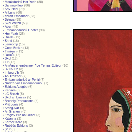
•
Mouladurioù Hor Yezh
(88)
•
Bannoù-Heol
(86)
•
Sav-Heol
(79)
•
Al Lanv
(68)
•
Yoran Embanner
(68)
•
Beluga
(55)
•
Skol Vreizh
(53)
•
Aber
(48)
•
Embannadurioù Goater
(30)
•
Hor Yezh
(25)
•
Dizale
(19)
•
Skrid
(16)
•
Lennomp
(15)
•
Coop Breizh
(13)
•
Timilenn
(13)
•
Delioù
(12)
•
Skol
(12)
•
Tir
(12)
•
An Amzer embanner / Le Temps Editeur
(10)
•
BZH5 Ltd
(8)
•
Imbourc'h
(8)
•
An Treizher
(7)
•
Embannadurioù ar Peniti
(7)
•
Nadoz-Vor Embannadurioù
(7)
•
Éditions Apogée
(6)
•
Kerjava
(6)
•
LC Breizh
(5)
•
Skol an Emsav
(5)
•
Brennig Productions
(4)
•
P'tit Louis
(4)
•
Stang Alar
(4)
•
Ar Granenn
(3)
•
Emglev Bro an Oriant
(3)
•
Kalanna
(3)
•
Kerber Kore
(3)
•
Rubéüs Editions
(3)
•
Stur
(3)