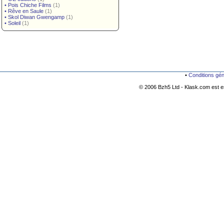
•
Pois Chiche Films
(1)
•
Rêve en Saule
(1)
•
Skol Diwan Gwengamp
(1)
•
Soleil
(1)
•
Conditions gé
© 2006 Bzh5 Ltd - Klask.com est es