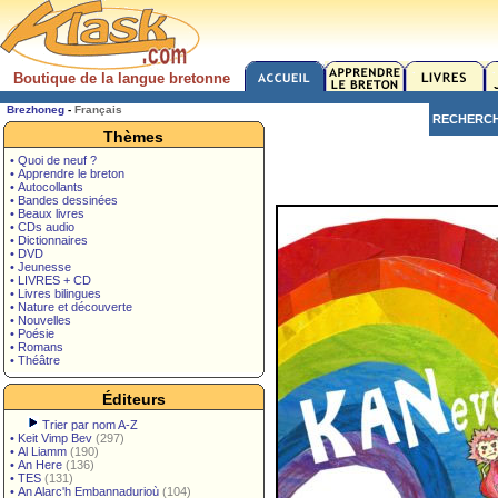
Boutique de la langue bretonne
Brezhoneg
-
Français
RECHERC
Thèmes
• Quoi de neuf ?
• Apprendre le breton
• Autocollants
• Bandes dessinées
• Beaux livres
• CDs audio
• Dictionnaires
• DVD
• Jeunesse
• LIVRES + CD
• Livres bilingues
• Nature et découverte
• Nouvelles
• Poésie
• Romans
• Théâtre
Éditeurs
Trier par nom A-Z
•
Keit Vimp Bev
(297)
•
Al Liamm
(190)
•
An Here
(136)
•
TES
(131)
•
An Alarc'h Embannadurioù
(104)