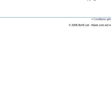
•
Conditions gé
© 2006 Bzh5 Ltd - Klask.com est es