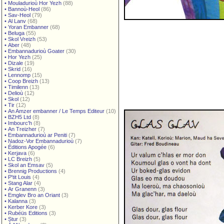
•
Mouladurioù Hor Yezh
(88)
•
Bannoù-Heol
(86)
•
Sav-Heol
(79)
•
Al Lanv
(68)
•
Yoran Embanner
(68)
•
Beluga
(55)
•
Skol Vreizh
(53)
•
Aber
(48)
•
Embannadurioù Goater
(30)
•
Hor Yezh
(25)
•
Dizale
(19)
•
Skrid
(16)
•
Lennomp
(15)
•
Coop Breizh
(13)
•
Timilenn
(13)
•
Delioù
(12)
•
Skol
(12)
•
Tir
(12)
•
An Amzer embanner / Le Temps Editeur
(10)
•
BZH5 Ltd
(8)
•
Imbourc'h
(8)
•
An Treizher
(7)
•
Embannadurioù ar Peniti
(7)
•
Nadoz-Vor Embannadurioù
(7)
•
Éditions Apogée
(6)
•
Kerjava
(6)
•
LC Breizh
(5)
•
Skol an Emsav
(5)
•
Brennig Productions
(4)
•
P'tit Louis
(4)
•
Stang Alar
(4)
•
Ar Granenn
(3)
•
Emglev Bro an Oriant
(3)
•
Kalanna
(3)
•
Kerber Kore
(3)
•
Rubéüs Editions
(3)
•
Stur
(3)