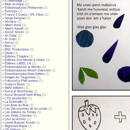
•
À l'Abordage
(2)
•
Bible en Anjou
(2)
•
Embannadurioù Penkermin
(2)
•
Evertype
(2)
•
France 3 Ouest / JPL Films
(2)
•
Serge Kergoat
(2)
•
Aérolyre
(1)
•
Albert René
(1)
•
Allah's Kanañ
(1)
•
Amzer Nevez
(1)
•
An Dalar
(1)
•
Ar Gripi
(1)
•
Auzou
(1)
•
Barn
(1)
•
BNC Productions
(1)
•
Diwan
(1)
•
Éditions Chapitre
(1)
•
Éditions d'un Monde à l'Autre
(1)
•
Éditions LABEL LN
(1)
•
Embannadurioù ar Mendu
(1)
•
Embannadurioù Breizh Odyssée
(1)
•
Emembannadur/Auto-édition
(1)
•
Emglev An Tiegezhioù
(1)
•
Frifurch/Le P'titFureteur
(1)
•
Goasco Music
(1)
•
IMAV éditions
(1)
•
Kuzul ar Brezhoneg
(1)
•
Kuzul Skoazell Sant-Brieg
(1)
•
L'Oz production
(1)
•
La Quincaille
(1)
•
Les Amis du Bois
(1)
•
Les Découvertes de la Luciole
(1)
•
Les éditions du Temps
(1)
•
Les Petits Chemins
(1)
•
Levr an Arzhez
(1)
•
Lionel Buannic Krouiñ
(1)
•
Mignoned Anjela
(1)
•
OE éditions
(1)