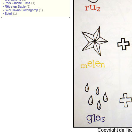
•
Pois Chiche Films
(1)
•
Rêve en Saule
(1)
•
Skol Diwan Gwengamp
(1)
•
Soleil
(1)
Copyright de l'éd