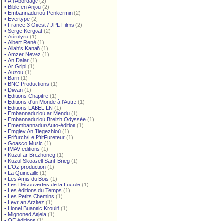
•
À l'Abordage
(2)
•
Bible en Anjou
(2)
•
Embannadurioù Penkermin
(2)
•
Evertype
(2)
•
France 3 Ouest / JPL Films
(2)
•
Serge Kergoat
(2)
•
Aérolyre
(1)
•
Albert René
(1)
•
Allah's Kanañ
(1)
•
Amzer Nevez
(1)
•
An Dalar
(1)
•
Ar Gripi
(1)
•
Auzou
(1)
•
Barn
(1)
•
BNC Productions
(1)
•
Diwan
(1)
•
Éditions Chapitre
(1)
•
Éditions d'un Monde à l'Autre
(1)
•
Éditions LABEL LN
(1)
•
Embannadurioù ar Mendu
(1)
•
Embannadurioù Breizh Odyssée
(1)
•
Emembannadur/Auto-édition
(1)
•
Emglev An Tiegezhioù
(1)
•
Frifurch/Le P'titFureteur
(1)
•
Goasco Music
(1)
•
IMAV éditions
(1)
•
Kuzul ar Brezhoneg
(1)
•
Kuzul Skoazell Sant-Brieg
(1)
•
L'Oz production
(1)
•
La Quincaille
(1)
•
Les Amis du Bois
(1)
•
Les Découvertes de la Luciole
(1)
•
Les éditions du Temps
(1)
•
Les Petits Chemins
(1)
•
Levr an Arzhez
(1)
•
Lionel Buannic Krouiñ
(1)
•
Mignoned Anjela
(1)
•
OE éditions
(1)