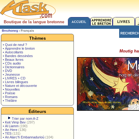
Boutique de la langue bretonne
Brezhoneg
-
Français
RECHERC
Thèmes
• Quoi de neuf ?
• Apprendre le breton
Moutig hag
• Autocollants
• Bandes dessinées
• Beaux livres
• CDs audio
• Dictionnaires
• DVD
• Jeunesse
• LIVRES + CD
• Livres bilingues
• Nature et découverte
• Nouvelles
• Poésie
• Romans
• Théâtre
Éditeurs
Trier par nom A-Z
•
Keit Vimp Bev
(297)
•
Al Liamm
(190)
•
An Here
(136)
•
TES
(131)
•
An Alarc'h Embannadurioù
(104)