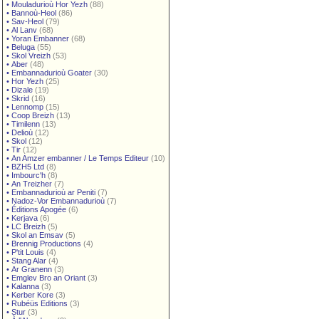
•
Mouladurioù Hor Yezh
(88)
•
Bannoù-Heol
(86)
•
Sav-Heol
(79)
•
Al Lanv
(68)
•
Yoran Embanner
(68)
•
Beluga
(55)
•
Skol Vreizh
(53)
•
Aber
(48)
•
Embannadurioù Goater
(30)
•
Hor Yezh
(25)
•
Dizale
(19)
•
Skrid
(16)
•
Lennomp
(15)
•
Coop Breizh
(13)
•
Timilenn
(13)
•
Delioù
(12)
•
Skol
(12)
•
Tir
(12)
•
An Amzer embanner / Le Temps Editeur
(10)
•
BZH5 Ltd
(8)
•
Imbourc'h
(8)
•
An Treizher
(7)
•
Embannadurioù ar Peniti
(7)
•
Nadoz-Vor Embannadurioù
(7)
•
Éditions Apogée
(6)
•
Kerjava
(6)
•
LC Breizh
(5)
•
Skol an Emsav
(5)
•
Brennig Productions
(4)
•
P'tit Louis
(4)
•
Stang Alar
(4)
•
Ar Granenn
(3)
•
Emglev Bro an Oriant
(3)
•
Kalanna
(3)
•
Kerber Kore
(3)
•
Rubéüs Editions
(3)
•
Stur
(3)