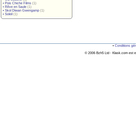
•
Pois Chiche Films
(1)
•
Rêve en Saule
(1)
•
Skol Diwan Gwengamp
(1)
•
Soleil
(1)
•
Conditions gé
© 2006 Bzh5 Ltd - Klask.com est es