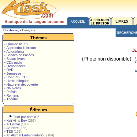
Boutique de la langue bretonne
Brezhoneg
-
Français
RECHERCH
Thèmes
• Quoi de neuf ?
• Apprendre le breton
Di
• Autocollants
• Bandes dessinées
(Photo non disponible)
L
• Beaux livres
C
• CDs audio
• Dictionnaires
• DVD
A
• Jeunesse
• LIVRES + CD
• Livres bilingues
• Nature et découverte
• Nouvelles
• Poésie
• Romans
• Théâtre
Éditeurs
Trier par nom A-Z
•
Keit Vimp Bev
(297)
•
Al Liamm
(190)
•
An Here
(136)
•
TES
(131)
•
An Alarc'h Embannadurioù
(104)