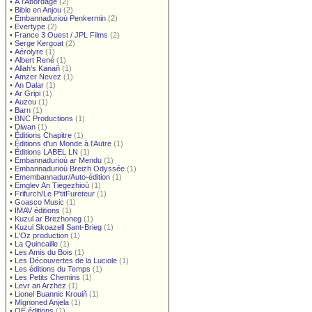
•
À l'Abordage
(2)
•
Bible en Anjou
(2)
•
Embannadurioù Penkermin
(2)
•
Evertype
(2)
•
France 3 Ouest / JPL Films
(2)
•
Serge Kergoat
(2)
•
Aérolyre
(1)
•
Albert René
(1)
•
Allah's Kanañ
(1)
•
Amzer Nevez
(1)
•
An Dalar
(1)
•
Ar Gripi
(1)
•
Auzou
(1)
•
Barn
(1)
•
BNC Productions
(1)
•
Diwan
(1)
•
Éditions Chapitre
(1)
•
Éditions d'un Monde à l'Autre
(1)
•
Éditions LABEL LN
(1)
•
Embannadurioù ar Mendu
(1)
•
Embannadurioù Breizh Odyssée
(1)
•
Emembannadur/Auto-édition
(1)
•
Emglev An Tiegezhioù
(1)
•
Frifurch/Le P'titFureteur
(1)
•
Goasco Music
(1)
•
IMAV éditions
(1)
•
Kuzul ar Brezhoneg
(1)
•
Kuzul Skoazell Sant-Brieg
(1)
•
L'Oz production
(1)
•
La Quincaille
(1)
•
Les Amis du Bois
(1)
•
Les Découvertes de la Luciole
(1)
•
Les éditions du Temps
(1)
•
Les Petits Chemins
(1)
•
Levr an Arzhez
(1)
•
Lionel Buannic Krouiñ
(1)
•
Mignoned Anjela
(1)
•
OE éditions
(1)