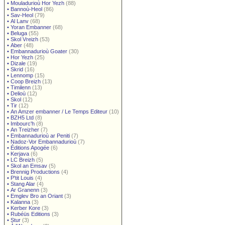
•
Mouladurioù Hor Yezh
(88)
•
Bannoù-Heol
(86)
•
Sav-Heol
(79)
•
Al Lanv
(68)
•
Yoran Embanner
(68)
•
Beluga
(55)
•
Skol Vreizh
(53)
•
Aber
(48)
•
Embannadurioù Goater
(30)
•
Hor Yezh
(25)
•
Dizale
(19)
•
Skrid
(16)
•
Lennomp
(15)
•
Coop Breizh
(13)
•
Timilenn
(13)
•
Delioù
(12)
•
Skol
(12)
•
Tir
(12)
•
An Amzer embanner / Le Temps Editeur
(10)
•
BZH5 Ltd
(8)
•
Imbourc'h
(8)
•
An Treizher
(7)
•
Embannadurioù ar Peniti
(7)
•
Nadoz-Vor Embannadurioù
(7)
•
Éditions Apogée
(6)
•
Kerjava
(6)
•
LC Breizh
(5)
•
Skol an Emsav
(5)
•
Brennig Productions
(4)
•
P'tit Louis
(4)
•
Stang Alar
(4)
•
Ar Granenn
(3)
•
Emglev Bro an Oriant
(3)
•
Kalanna
(3)
•
Kerber Kore
(3)
•
Rubéüs Editions
(3)
•
Stur
(3)