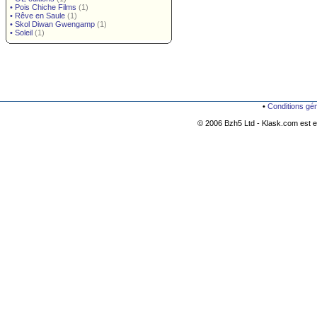
•
Pois Chiche Films
(1)
•
Rêve en Saule
(1)
•
Skol Diwan Gwengamp
(1)
•
Soleil
(1)
•
Conditions gé
© 2006 Bzh5 Ltd - Klask.com est es