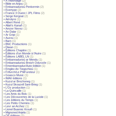
•
À l'Abordage
(2)
•
Bible en Anjou
(2)
•
Embannadurioù Penkermin
(2)
•
Evertype
(2)
•
France 3 Ouest / JPL Films
(2)
•
Serge Kergoat
(2)
•
Aérolyre
(1)
•
Albert René
(1)
•
Allah's Kanañ
(1)
•
Amzer Nevez
(1)
•
An Dalar
(1)
•
Ar Gripi
(1)
•
Auzou
(1)
•
Barn
(1)
•
BNC Productions
(1)
•
Diwan
(1)
•
Éditions Chapitre
(1)
•
Éditions d'un Monde à l'Autre
(1)
•
Éditions LABEL LN
(1)
•
Embannadurioù ar Mendu
(1)
•
Embannadurioù Breizh Odyssée
(1)
•
Emembannadur/Auto-édition
(1)
•
Emglev An Tiegezhioù
(1)
•
Frifurch/Le P'titFureteur
(1)
•
Goasco Music
(1)
•
IMAV éditions
(1)
•
Kuzul ar Brezhoneg
(1)
•
Kuzul Skoazell Sant-Brieg
(1)
•
L'Oz production
(1)
•
La Quincaille
(1)
•
Les Amis du Bois
(1)
•
Les Découvertes de la Luciole
(1)
•
Les éditions du Temps
(1)
•
Les Petits Chemins
(1)
•
Levr an Arzhez
(1)
•
Lionel Buannic Krouiñ
(1)
•
Mignoned Anjela
(1)
•
OE éditions
(1)