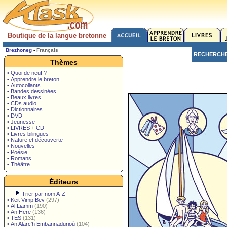
Boutique de la langue bretonne
Brezhoneg
-
Français
RECHERCH
Thèmes
• Quoi de neuf ?
• Apprendre le breton
• Autocollants
• Bandes dessinées
• Beaux livres
• CDs audio
• Dictionnaires
• DVD
• Jeunesse
• LIVRES + CD
• Livres bilingues
• Nature et découverte
• Nouvelles
• Poésie
• Romans
• Théâtre
Éditeurs
Trier par nom A-Z
•
Keit Vimp Bev
(297)
•
Al Liamm
(190)
•
An Here
(136)
•
TES
(131)
•
An Alarc'h Embannadurioù
(104)