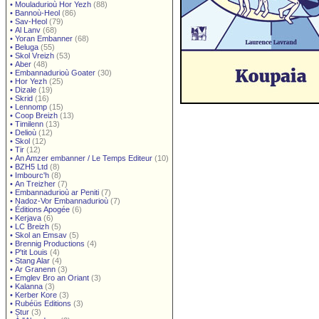
•
Mouladurioù Hor Yezh
(88)
•
Bannoù-Heol
(86)
•
Sav-Heol
(79)
•
Al Lanv
(68)
•
Yoran Embanner
(68)
•
Beluga
(55)
•
Skol Vreizh
(53)
•
Aber
(48)
•
Embannadurioù Goater
(30)
•
Hor Yezh
(25)
•
Dizale
(19)
•
Skrid
(16)
•
Lennomp
(15)
•
Coop Breizh
(13)
•
Timilenn
(13)
•
Delioù
(12)
•
Skol
(12)
•
Tir
(12)
•
An Amzer embanner / Le Temps Editeur
(10)
•
BZH5 Ltd
(8)
•
Imbourc'h
(8)
•
An Treizher
(7)
•
Embannadurioù ar Peniti
(7)
•
Nadoz-Vor Embannadurioù
(7)
•
Éditions Apogée
(6)
•
Kerjava
(6)
•
LC Breizh
(5)
•
Skol an Emsav
(5)
•
Brennig Productions
(4)
•
P'tit Louis
(4)
•
Stang Alar
(4)
•
Ar Granenn
(3)
•
Emglev Bro an Oriant
(3)
•
Kalanna
(3)
•
Kerber Kore
(3)
•
Rubéüs Editions
(3)
•
Stur
(3)