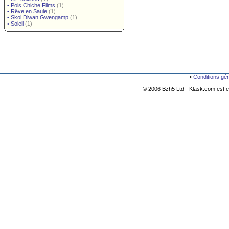
•
Pois Chiche Films
(1)
•
Rêve en Saule
(1)
•
Skol Diwan Gwengamp
(1)
•
Soleil
(1)
•
Conditions gé
© 2006 Bzh5 Ltd - Klask.com est es