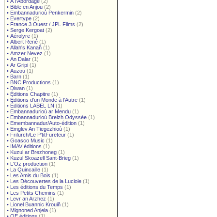
•
À l'Abordage
(2)
•
Bible en Anjou
(2)
•
Embannadurioù Penkermin
(2)
•
Evertype
(2)
•
France 3 Ouest / JPL Films
(2)
•
Serge Kergoat
(2)
•
Aérolyre
(1)
•
Albert René
(1)
•
Allah's Kanañ
(1)
•
Amzer Nevez
(1)
•
An Dalar
(1)
•
Ar Gripi
(1)
•
Auzou
(1)
•
Barn
(1)
•
BNC Productions
(1)
•
Diwan
(1)
•
Éditions Chapitre
(1)
•
Éditions d'un Monde à l'Autre
(1)
•
Éditions LABEL LN
(1)
•
Embannadurioù ar Mendu
(1)
•
Embannadurioù Breizh Odyssée
(1)
•
Emembannadur/Auto-édition
(1)
•
Emglev An Tiegezhioù
(1)
•
Frifurch/Le P'titFureteur
(1)
•
Goasco Music
(1)
•
IMAV éditions
(1)
•
Kuzul ar Brezhoneg
(1)
•
Kuzul Skoazell Sant-Brieg
(1)
•
L'Oz production
(1)
•
La Quincaille
(1)
•
Les Amis du Bois
(1)
•
Les Découvertes de la Luciole
(1)
•
Les éditions du Temps
(1)
•
Les Petits Chemins
(1)
•
Levr an Arzhez
(1)
•
Lionel Buannic Krouiñ
(1)
•
Mignoned Anjela
(1)
•
OE éditions
(1)