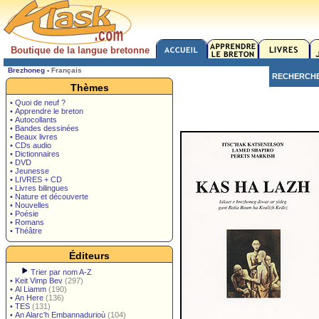
Boutique de la langue bretonne
Brezhoneg
-
Français
RECHERCH
Thèmes
• Quoi de neuf ?
• Apprendre le breton
• Autocollants
• Bandes dessinées
• Beaux livres
• CDs audio
• Dictionnaires
• DVD
• Jeunesse
• LIVRES + CD
• Livres bilingues
• Nature et découverte
• Nouvelles
• Poésie
• Romans
• Théâtre
Éditeurs
Trier par nom A-Z
•
Keit Vimp Bev
(297)
•
Al Liamm
(190)
•
An Here
(136)
•
TES
(131)
•
An Alarc'h Embannadurioù
(104)