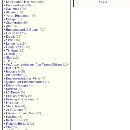
•
Mouladurioù Hor Yezh
(88)
•
Bannoù-Heol
(86)
•
Sav-Heol
(79)
•
Al Lanv
(68)
•
Yoran Embanner
(68)
•
Beluga
(55)
•
Skol Vreizh
(53)
•
Aber
(48)
•
Embannadurioù Goater
(30)
•
Hor Yezh
(25)
•
Dizale
(19)
•
Skrid
(16)
•
Lennomp
(15)
•
Coop Breizh
(13)
•
Timilenn
(13)
•
Delioù
(12)
•
Skol
(12)
•
Tir
(12)
•
An Amzer embanner / Le Temps Editeur
(10)
•
BZH5 Ltd
(8)
•
Imbourc'h
(8)
•
An Treizher
(7)
•
Embannadurioù ar Peniti
(7)
•
Nadoz-Vor Embannadurioù
(7)
•
Éditions Apogée
(6)
•
Kerjava
(6)
•
LC Breizh
(5)
•
Skol an Emsav
(5)
•
Brennig Productions
(4)
•
P'tit Louis
(4)
•
Stang Alar
(4)
•
Ar Granenn
(3)
•
Emglev Bro an Oriant
(3)
•
Kalanna
(3)
•
Kerber Kore
(3)
•
Rubéüs Editions
(3)
•
Stur
(3)