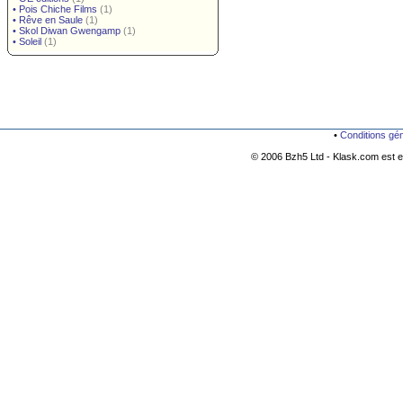
•
Pois Chiche Films
(1)
•
Rêve en Saule
(1)
•
Skol Diwan Gwengamp
(1)
•
Soleil
(1)
•
Conditions gé
© 2006 Bzh5 Ltd - Klask.com est es