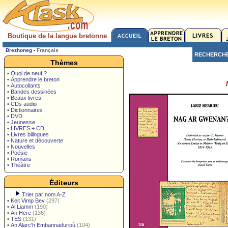
Boutique de la langue bretonne
Brezhoneg
-
Français
RECHERCH
Thèmes
• Quoi de neuf ?
• Apprendre le breton
• Autocollants
• Bandes dessinées
• Beaux livres
• CDs audio
• Dictionnaires
• DVD
• Jeunesse
• LIVRES + CD
• Livres bilingues
• Nature et découverte
• Nouvelles
• Poésie
• Romans
• Théâtre
Éditeurs
Trier par nom A-Z
•
Keit Vimp Bev
(297)
•
Al Liamm
(190)
•
An Here
(136)
•
TES
(131)
•
An Alarc'h Embannadurioù
(104)