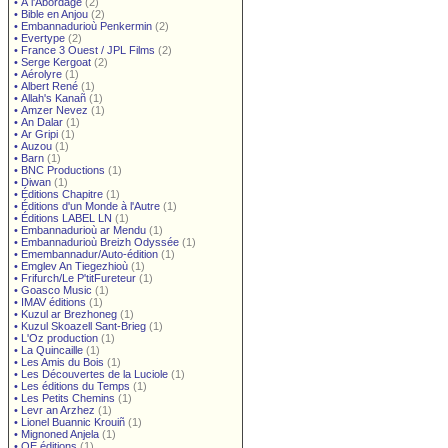
•
À l'Abordage
(2)
•
Bible en Anjou
(2)
•
Embannadurioù Penkermin
(2)
•
Evertype
(2)
•
France 3 Ouest / JPL Films
(2)
•
Serge Kergoat
(2)
•
Aérolyre
(1)
•
Albert René
(1)
•
Allah's Kanañ
(1)
•
Amzer Nevez
(1)
•
An Dalar
(1)
•
Ar Gripi
(1)
•
Auzou
(1)
•
Barn
(1)
•
BNC Productions
(1)
•
Diwan
(1)
•
Éditions Chapitre
(1)
•
Éditions d'un Monde à l'Autre
(1)
•
Éditions LABEL LN
(1)
•
Embannadurioù ar Mendu
(1)
•
Embannadurioù Breizh Odyssée
(1)
•
Emembannadur/Auto-édition
(1)
•
Emglev An Tiegezhioù
(1)
•
Frifurch/Le P'titFureteur
(1)
•
Goasco Music
(1)
•
IMAV éditions
(1)
•
Kuzul ar Brezhoneg
(1)
•
Kuzul Skoazell Sant-Brieg
(1)
•
L'Oz production
(1)
•
La Quincaille
(1)
•
Les Amis du Bois
(1)
•
Les Découvertes de la Luciole
(1)
•
Les éditions du Temps
(1)
•
Les Petits Chemins
(1)
•
Levr an Arzhez
(1)
•
Lionel Buannic Krouiñ
(1)
•
Mignoned Anjela
(1)
•
OE éditions
(1)