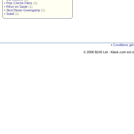
•
Pois Chiche Films
(1)
•
Rêve en Saule
(1)
•
Skol Diwan Gwengamp
(1)
•
Soleil
(1)
•
Conditions gé
© 2006 Bzh5 Ltd - Klask.com est es