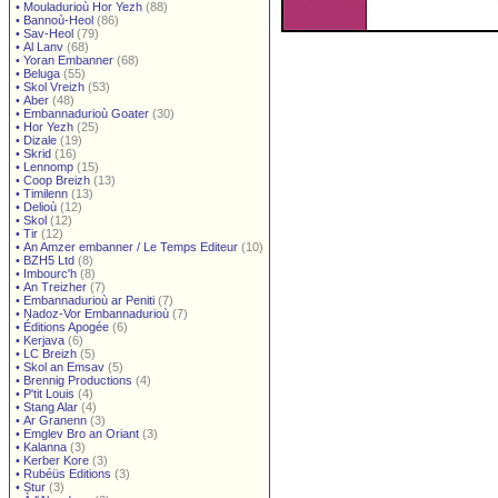
•
Mouladurioù Hor Yezh
(88)
•
Bannoù-Heol
(86)
•
Sav-Heol
(79)
•
Al Lanv
(68)
•
Yoran Embanner
(68)
•
Beluga
(55)
•
Skol Vreizh
(53)
•
Aber
(48)
•
Embannadurioù Goater
(30)
•
Hor Yezh
(25)
•
Dizale
(19)
•
Skrid
(16)
•
Lennomp
(15)
•
Coop Breizh
(13)
•
Timilenn
(13)
•
Delioù
(12)
•
Skol
(12)
•
Tir
(12)
•
An Amzer embanner / Le Temps Editeur
(10)
•
BZH5 Ltd
(8)
•
Imbourc'h
(8)
•
An Treizher
(7)
•
Embannadurioù ar Peniti
(7)
•
Nadoz-Vor Embannadurioù
(7)
•
Éditions Apogée
(6)
•
Kerjava
(6)
•
LC Breizh
(5)
•
Skol an Emsav
(5)
•
Brennig Productions
(4)
•
P'tit Louis
(4)
•
Stang Alar
(4)
•
Ar Granenn
(3)
•
Emglev Bro an Oriant
(3)
•
Kalanna
(3)
•
Kerber Kore
(3)
•
Rubéüs Editions
(3)
•
Stur
(3)