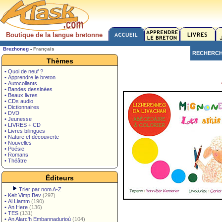
Boutique de la langue bretonne
Brezhoneg
-
Français
RECHERC
Thèmes
• Quoi de neuf ?
• Apprendre le breton
• Autocollants
• Bandes dessinées
• Beaux livres
• CDs audio
• Dictionnaires
• DVD
• Jeunesse
• LIVRES + CD
• Livres bilingues
• Nature et découverte
• Nouvelles
• Poésie
• Romans
• Théâtre
Éditeurs
Trier par nom A-Z
•
Keit Vimp Bev
(297)
•
Al Liamm
(190)
•
An Here
(136)
•
TES
(131)
•
An Alarc'h Embannadurioù
(104)