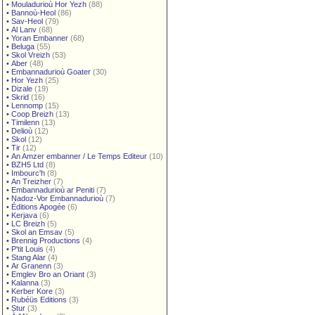
•
Mouladurioù Hor Yezh
(88)
•
Bannoù-Heol
(86)
•
Sav-Heol
(79)
•
Al Lanv
(68)
•
Yoran Embanner
(68)
•
Beluga
(55)
•
Skol Vreizh
(53)
•
Aber
(48)
•
Embannadurioù Goater
(30)
•
Hor Yezh
(25)
•
Dizale
(19)
•
Skrid
(16)
•
Lennomp
(15)
•
Coop Breizh
(13)
•
Timilenn
(13)
•
Delioù
(12)
•
Skol
(12)
•
Tir
(12)
•
An Amzer embanner / Le Temps Editeur
(10)
•
BZH5 Ltd
(8)
•
Imbourc'h
(8)
•
An Treizher
(7)
•
Embannadurioù ar Peniti
(7)
•
Nadoz-Vor Embannadurioù
(7)
•
Éditions Apogée
(6)
•
Kerjava
(6)
•
LC Breizh
(5)
•
Skol an Emsav
(5)
•
Brennig Productions
(4)
•
P'tit Louis
(4)
•
Stang Alar
(4)
•
Ar Granenn
(3)
•
Emglev Bro an Oriant
(3)
•
Kalanna
(3)
•
Kerber Kore
(3)
•
Rubéüs Editions
(3)
•
Stur
(3)