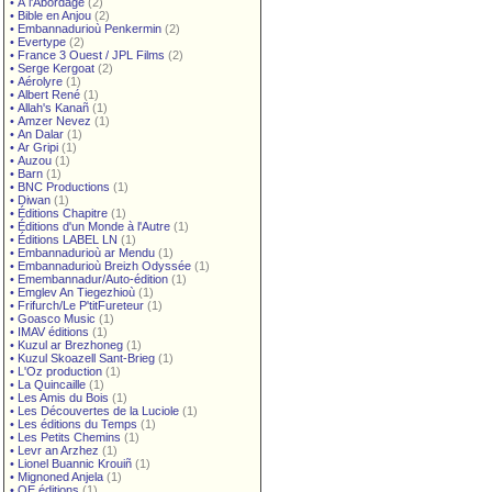
•
À l'Abordage
(2)
•
Bible en Anjou
(2)
•
Embannadurioù Penkermin
(2)
•
Evertype
(2)
•
France 3 Ouest / JPL Films
(2)
•
Serge Kergoat
(2)
•
Aérolyre
(1)
•
Albert René
(1)
•
Allah's Kanañ
(1)
•
Amzer Nevez
(1)
•
An Dalar
(1)
•
Ar Gripi
(1)
•
Auzou
(1)
•
Barn
(1)
•
BNC Productions
(1)
•
Diwan
(1)
•
Éditions Chapitre
(1)
•
Éditions d'un Monde à l'Autre
(1)
•
Éditions LABEL LN
(1)
•
Embannadurioù ar Mendu
(1)
•
Embannadurioù Breizh Odyssée
(1)
•
Emembannadur/Auto-édition
(1)
•
Emglev An Tiegezhioù
(1)
•
Frifurch/Le P'titFureteur
(1)
•
Goasco Music
(1)
•
IMAV éditions
(1)
•
Kuzul ar Brezhoneg
(1)
•
Kuzul Skoazell Sant-Brieg
(1)
•
L'Oz production
(1)
•
La Quincaille
(1)
•
Les Amis du Bois
(1)
•
Les Découvertes de la Luciole
(1)
•
Les éditions du Temps
(1)
•
Les Petits Chemins
(1)
•
Levr an Arzhez
(1)
•
Lionel Buannic Krouiñ
(1)
•
Mignoned Anjela
(1)
•
OE éditions
(1)