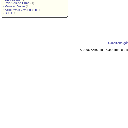
•
Pois Chiche Films
(1)
•
Rêve en Saule
(1)
•
Skol Diwan Gwengamp
(1)
•
Soleil
(1)
•
Conditions gé
© 2006 Bzh5 Ltd - Klask.com est es