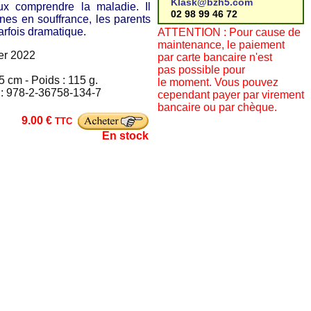
Klask@bzh5.com
ux comprendre la maladie. Il
02 98 99 46 72
unes en souffrance, les parents
arfois dramatique.
ATTENTION : Pour cause de
maintenance, le paiement
ier 2022
par carte bancaire n'est
pas possible pour
5 cm - Poids : 115 g.
le moment. Vous pouvez
N : 978-2-36758-134-7
cependant payer par virement
bancaire ou par chèque.
9.00 €
TTC
En stock