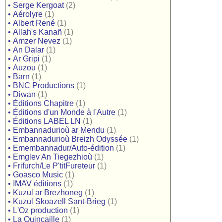
•
Serge Kergoat
(2)
•
Aérolyre
(1)
•
Albert René
(1)
•
Allah's Kanañ
(1)
•
Amzer Nevez
(1)
•
An Dalar
(1)
•
Ar Gripi
(1)
•
Auzou
(1)
•
Barn
(1)
•
BNC Productions
(1)
•
Diwan
(1)
•
Éditions Chapitre
(1)
•
Éditions d'un Monde à l'Autre
(1)
•
Éditions LABEL LN
(1)
•
Embannadurioù ar Mendu
(1)
•
Embannadurioù Breizh Odyssée
(1)
•
Emembannadur/Auto-édition
(1)
•
Emglev An Tiegezhioù
(1)
•
Frifurch/Le P'titFureteur
(1)
•
Goasco Music
(1)
•
IMAV éditions
(1)
•
Kuzul ar Brezhoneg
(1)
•
Kuzul Skoazell Sant-Brieg
(1)
•
L'Oz production
(1)
•
La Quincaille
(1)