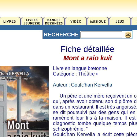
RECHERCHE
Fiche détaillée
Mont a raio kuit
Livre en langue bretonne
Catégorie :
Théâtre
•
Auteur : Goulc'han Kervella
Un père et une mère reçoivent un coup
qui, après avoir obtenu son diplôme d'h
dans un restaurant. Il est très angoissé.
se dit poursuivi par des gens qui en
ramènent leur fils à la maison. Il est
diagnostic tombe quelque temps plus 
schizophrénie. "
Goulc'han Kervella a écrit cette pi