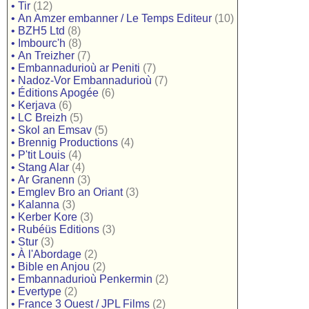
•
Tir
(12)
•
An Amzer embanner / Le Temps Editeur
(10)
•
BZH5 Ltd
(8)
•
Imbourc'h
(8)
•
An Treizher
(7)
•
Embannadurioù ar Peniti
(7)
•
Nadoz-Vor Embannadurioù
(7)
•
Éditions Apogée
(6)
•
Kerjava
(6)
•
LC Breizh
(5)
•
Skol an Emsav
(5)
•
Brennig Productions
(4)
•
P'tit Louis
(4)
•
Stang Alar
(4)
•
Ar Granenn
(3)
•
Emglev Bro an Oriant
(3)
•
Kalanna
(3)
•
Kerber Kore
(3)
•
Rubéüs Editions
(3)
•
Stur
(3)
•
À l'Abordage
(2)
•
Bible en Anjou
(2)
•
Embannadurioù Penkermin
(2)
•
Evertype
(2)
•
France 3 Ouest / JPL Films
(2)