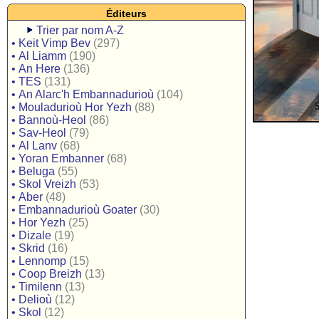
Éditeurs
Trier par nom A-Z
•
Keit Vimp Bev
(297)
•
Al Liamm
(190)
•
An Here
(136)
•
TES
(131)
•
An Alarc'h Embannadurioù
(104)
•
Mouladurioù Hor Yezh
(88)
•
Bannoù-Heol
(86)
•
Sav-Heol
(79)
•
Al Lanv
(68)
•
Yoran Embanner
(68)
•
Beluga
(55)
•
Skol Vreizh
(53)
•
Aber
(48)
•
Embannadurioù Goater
(30)
•
Hor Yezh
(25)
•
Dizale
(19)
•
Skrid
(16)
•
Lennomp
(15)
•
Coop Breizh
(13)
•
Timilenn
(13)
•
Delioù
(12)
•
Skol
(12)