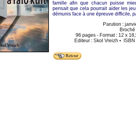
famille afin que chacun puisse mie
pensait que cela pourrait aider les je
démunis face à une épreuve difficile, p
Parution : janv
Broché
96 pages - Format : 12 x 18,
Editeur : Skol Vreizh • ISB