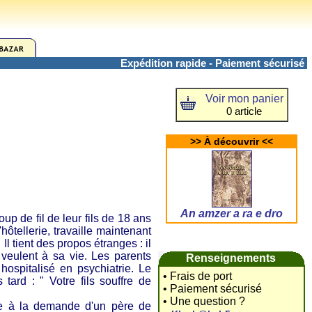
Expédition rapide - Paiement sécurisé
Voir mon panier
0 article
>> À découvrir <<
An amzer a ra e dro
 de fil de leur fils de 18 ans
ôtellerie, travaille maintenant
 Il tient des propos étranges : il
 veulent à sa vie. Les parents
Renseignements
 hospitalisé en psychiatrie. Le
• Frais de port
tard : " Votre fils souffre de
• Paiement sécurisé
• Une question ?
èce à la demande d'un père de