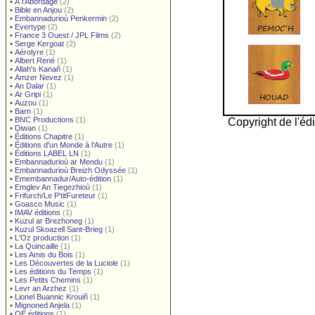
•
À l'Abordage
(2)
•
Bible en Anjou
(2)
•
Embannadurioù Penkermin
(2)
•
Evertype
(2)
•
France 3 Ouest / JPL Films
(2)
•
Serge Kergoat
(2)
•
Aérolyre
(1)
•
Albert René
(1)
•
Allah's Kanañ
(1)
•
Amzer Nevez
(1)
•
An Dalar
(1)
•
Ar Gripi
(1)
•
Auzou
(1)
•
Barn
(1)
•
BNC Productions
(1)
Copyright de l'édi
•
Diwan
(1)
•
Éditions Chapitre
(1)
•
Éditions d'un Monde à l'Autre
(1)
•
Éditions LABEL LN
(1)
•
Embannadurioù ar Mendu
(1)
•
Embannadurioù Breizh Odyssée
(1)
•
Emembannadur/Auto-édition
(1)
•
Emglev An Tiegezhioù
(1)
•
Frifurch/Le P'titFureteur
(1)
•
Goasco Music
(1)
•
IMAV éditions
(1)
•
Kuzul ar Brezhoneg
(1)
•
Kuzul Skoazell Sant-Brieg
(1)
•
L'Oz production
(1)
•
La Quincaille
(1)
•
Les Amis du Bois
(1)
•
Les Découvertes de la Luciole
(1)
•
Les éditions du Temps
(1)
•
Les Petits Chemins
(1)
•
Levr an Arzhez
(1)
•
Lionel Buannic Krouiñ
(1)
•
Mignoned Anjela
(1)
•
OE éditions
(1)