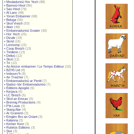
•
Mouladurioù Hor Yezh
(88)
•
Bannoù-Heol
(86)
•
Sav-Heol
(79)
•
Al Lanv
(68)
•
Yoran Embanner
(68)
•
Beluga
(55)
•
Skol Vreizh
(53)
•
Aber
(48)
•
Embannadurioù Goater
(30)
•
Hor Yezh
(25)
•
Dizale
(19)
•
Skrid
(16)
•
Lennomp
(15)
•
Coop Breizh
(13)
•
Timilenn
(13)
•
Delioù
(12)
•
Skol
(12)
•
Tir
(12)
•
An Amzer embanner / Le Temps Editeur
(10)
•
BZH5 Ltd
(8)
•
Imbourc'h
(8)
•
An Treizher
(7)
•
Embannadurioù ar Peniti
(7)
•
Nadoz-Vor Embannadurioù
(7)
•
Éditions Apogée
(6)
•
Kerjava
(6)
•
LC Breizh
(5)
•
Skol an Emsav
(5)
•
Brennig Productions
(4)
•
P'tit Louis
(4)
•
Stang Alar
(4)
•
Ar Granenn
(3)
•
Emglev Bro an Oriant
(3)
•
Kalanna
(3)
•
Kerber Kore
(3)
•
Rubéüs Editions
(3)
•
Stur
(3)