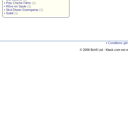
•
Pois Chiche Films
(1)
•
Rêve en Saule
(1)
•
Skol Diwan Gwengamp
(1)
•
Soleil
(1)
•
Conditions gé
© 2006 Bzh5 Ltd - Klask.com est es