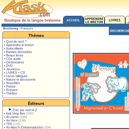
Boutique de la langue bretonne
Brezhoneg
-
Français
RECHERCH
Thèmes
• Quoi de neuf ?
• Apprendre le breton
• Autocollants
• Bandes dessinées
• Beaux livres
• CDs audio
• Dictionnaires
• DVD
• Jeunesse
• LIVRES + CD
• Livres bilingues
• Nature et découverte
• Nouvelles
• Poésie
• Romans
• Théâtre
Éditeurs
Trier par nom A-Z
•
Keit Vimp Bev
(297)
•
Al Liamm
(190)
•
An Here
(136)
•
TES
(131)
•
An Alarc'h Embannadurioù
(104)