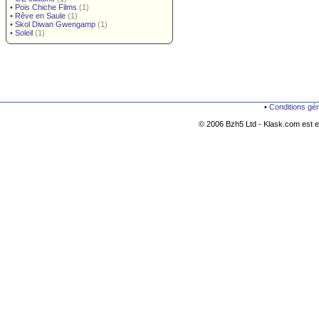
•
Pois Chiche Films
(1)
•
Rêve en Saule
(1)
•
Skol Diwan Gwengamp
(1)
•
Soleil
(1)
•
Conditions gé
© 2006 Bzh5 Ltd - Klask.com est es