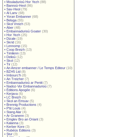
•
Mouladurioù Hor Yezh
(88)
•
Bannoù-Heol
(86)
•
Sav-Heol
(79)
•
Al Lanv
(68)
•
Yoran Embanner
(68)
•
Beluga
(55)
•
Skol Vreizh
(53)
•
Aber
(48)
•
Embannadurioù Goater
(30)
•
Hor Yezh
(25)
•
Dizale
(19)
•
Skrid
(16)
•
Lennomp
(15)
•
Coop Breizh
(13)
•
Timilenn
(13)
•
Delioù
(12)
•
Skol
(12)
•
Tir
(12)
•
An Amzer embanner / Le Temps Editeur
(10)
•
BZH5 Ltd
(8)
•
Imbourc'h
(8)
•
An Treizher
(7)
•
Embannadurioù ar Peniti
(7)
•
Nadoz-Vor Embannadurioù
(7)
•
Éditions Apogée
(6)
•
Kerjava
(6)
•
LC Breizh
(5)
•
Skol an Emsav
(5)
•
Brennig Productions
(4)
•
P'tit Louis
(4)
•
Stang Alar
(4)
•
Ar Granenn
(3)
•
Emglev Bro an Oriant
(3)
•
Kalanna
(3)
•
Kerber Kore
(3)
•
Rubéüs Editions
(3)
•
Stur
(3)