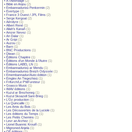
•
À l'Abordage
(2)
•
Bible en Anjou
(2)
•
Embannadurioù Penkermin
(2)
•
Evertype
(2)
•
France 3 Ouest / JPL Films
(2)
•
Serge Kergoat
(2)
•
Aérolyre
(1)
•
Albert René
(1)
•
Allah's Kanañ
(1)
•
Amzer Nevez
(1)
•
An Dalar
(1)
•
Ar Gripi
(1)
•
Auzou
(1)
•
Barn
(1)
•
BNC Productions
(1)
•
Diwan
(1)
•
Éditions Chapitre
(1)
•
Éditions d'un Monde à l'Autre
(1)
•
Éditions LABEL LN
(1)
•
Embannadurioù ar Mendu
(1)
•
Embannadurioù Breizh Odyssée
(1)
•
Emembannadur/Auto-édition
(1)
•
Emglev An Tiegezhioù
(1)
•
Frifurch/Le P'titFureteur
(1)
•
Goasco Music
(1)
•
IMAV éditions
(1)
•
Kuzul ar Brezhoneg
(1)
•
Kuzul Skoazell Sant-Brieg
(1)
•
L'Oz production
(1)
•
La Quincaille
(1)
•
Les Amis du Bois
(1)
•
Les Découvertes de la Luciole
(1)
•
Les éditions du Temps
(1)
•
Les Petits Chemins
(1)
•
Levr an Arzhez
(1)
•
Lionel Buannic Krouiñ
(1)
•
Mignoned Anjela
(1)
•
OE éditions
(1)