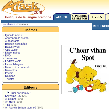
Boutique de la langue bretonne
Brezhoneg
-
Français
RECHERCH
Thèmes
• Quoi de neuf ?
• Apprendre le breton
• Autocollants
• Bandes dessinées
• Beaux livres
• CDs audio
• Dictionnaires
• DVD
• Jeunesse
• LIVRES + CD
• Livres bilingues
• Nature et découverte
• Nouvelles
• Poésie
• Romans
• Théâtre
Éditeurs
Trier par nom A-Z
•
Keit Vimp Bev
(297)
•
Al Liamm
(190)
•
An Here
(136)
•
TES
(131)
•
An Alarc'h Embannadurioù
(104)