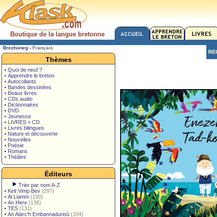
Boutique de la langue bretonne
Brezhoneg
-
Français
RE
Thèmes
• Quoi de neuf ?
• Apprendre le breton
• Autocollants
• Bandes dessinées
• Beaux livres
• CDs audio
• Dictionnaires
• DVD
• Jeunesse
• LIVRES + CD
• Livres bilingues
• Nature et découverte
• Nouvelles
• Poésie
• Romans
• Théâtre
Éditeurs
Trier par nom A-Z
•
Keit Vimp Bev
(297)
•
Al Liamm
(190)
•
An Here
(136)
•
TES
(131)
•
An Alarc'h Embannadurioù
(104)