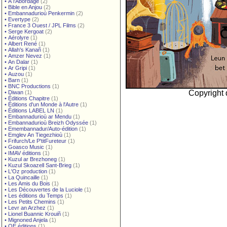
•
À l'Abordage
(2)
•
Bible en Anjou
(2)
•
Embannadurioù Penkermin
(2)
•
Evertype
(2)
•
France 3 Ouest / JPL Films
(2)
•
Serge Kergoat
(2)
•
Aérolyre
(1)
•
Albert René
(1)
•
Allah's Kanañ
(1)
•
Amzer Nevez
(1)
•
An Dalar
(1)
•
Ar Gripi
(1)
•
Auzou
(1)
•
Barn
(1)
•
BNC Productions
(1)
Copyright d
•
Diwan
(1)
•
Éditions Chapitre
(1)
•
Éditions d'un Monde à l'Autre
(1)
•
Éditions LABEL LN
(1)
•
Embannadurioù ar Mendu
(1)
•
Embannadurioù Breizh Odyssée
(1)
•
Emembannadur/Auto-édition
(1)
•
Emglev An Tiegezhioù
(1)
•
Frifurch/Le P'titFureteur
(1)
•
Goasco Music
(1)
•
IMAV éditions
(1)
•
Kuzul ar Brezhoneg
(1)
•
Kuzul Skoazell Sant-Brieg
(1)
•
L'Oz production
(1)
•
La Quincaille
(1)
•
Les Amis du Bois
(1)
•
Les Découvertes de la Luciole
(1)
•
Les éditions du Temps
(1)
•
Les Petits Chemins
(1)
•
Levr an Arzhez
(1)
•
Lionel Buannic Krouiñ
(1)
•
Mignoned Anjela
(1)
•
OE éditions
(1)