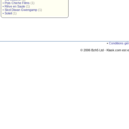
•
Pois Chiche Films
(1)
•
Rêve en Saule
(1)
•
Skol Diwan Gwengamp
(1)
•
Soleil
(1)
•
Conditions gé
© 2006 Bzh5 Ltd - Klask.com est es