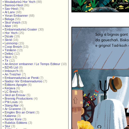
•
Mouladurioù Hor Yezh
(88)
•
Bannoù-Heol
(86)
•
Sav-Heol
(79)
•
Al Lanv
(68)
•
Yoran Embanner
(68)
•
Beluga
(55)
•
Skol Vreizh
(53)
•
Aber
(48)
•
Embannadurioù Goater
(30)
•
Hor Yezh
(25)
•
Dizale
(19)
•
Skrid
(16)
•
Lennomp
(15)
•
Coop Breizh
(13)
•
Timilenn
(13)
•
Delioù
(12)
•
Skol
(12)
•
Tir
(12)
•
An Amzer embanner / Le Temps Editeur
(10)
•
BZH5 Ltd
(8)
•
Imbourc'h
(8)
•
An Treizher
(7)
•
Embannadurioù ar Peniti
(7)
•
Nadoz-Vor Embannadurioù
(7)
•
Éditions Apogée
(6)
•
Kerjava
(6)
•
LC Breizh
(5)
•
Skol an Emsav
(5)
•
Brennig Productions
(4)
•
P'tit Louis
(4)
•
Stang Alar
(4)
•
Ar Granenn
(3)
•
Emglev Bro an Oriant
(3)
•
Kalanna
(3)
•
Kerber Kore
(3)
•
Rubéüs Editions
(3)
•
Stur
(3)