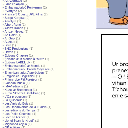
•
À l'Abordage
(2)
•
Bible en Anjou
(2)
•
Embannadurioù Penkermin
(2)
•
Evertype
(2)
•
France 3 Ouest / JPL Films
(2)
•
Serge Kergoat
(2)
•
Aérolyre
(1)
•
Albert René
(1)
•
Allah's Kanañ
(1)
•
Amzer Nevez
(1)
•
An Dalar
(1)
•
Ar Gripi
(1)
•
Auzou
(1)
•
Barn
(1)
•
BNC Productions
(1)
•
Diwan
(1)
•
Éditions Chapitre
(1)
•
Éditions d'un Monde à l'Autre
(1)
•
Éditions LABEL LN
(1)
•
Embannadurioù ar Mendu
(1)
•
Embannadurioù Breizh Odyssée
(1)
•
Emembannadur/Auto-édition
(1)
•
Emglev An Tiegezhioù
(1)
•
Frifurch/Le P'titFureteur
(1)
•
Goasco Music
(1)
•
IMAV éditions
(1)
•
Kuzul ar Brezhoneg
(1)
•
Kuzul Skoazell Sant-Brieg
(1)
•
L'Oz production
(1)
•
La Quincaille
(1)
•
Les Amis du Bois
(1)
•
Les Découvertes de la Luciole
(1)
•
Les éditions du Temps
(1)
•
Les Petits Chemins
(1)
•
Levr an Arzhez
(1)
•
Lionel Buannic Krouiñ
(1)
•
Mignoned Anjela
(1)
•
OE éditions
(1)