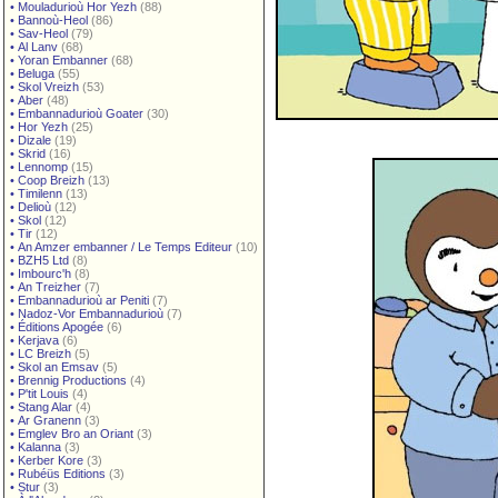
•
Mouladurioù Hor Yezh
(88)
•
Bannoù-Heol
(86)
•
Sav-Heol
(79)
•
Al Lanv
(68)
•
Yoran Embanner
(68)
•
Beluga
(55)
•
Skol Vreizh
(53)
•
Aber
(48)
•
Embannadurioù Goater
(30)
•
Hor Yezh
(25)
•
Dizale
(19)
•
Skrid
(16)
•
Lennomp
(15)
•
Coop Breizh
(13)
•
Timilenn
(13)
•
Delioù
(12)
•
Skol
(12)
•
Tir
(12)
•
An Amzer embanner / Le Temps Editeur
(10)
•
BZH5 Ltd
(8)
•
Imbourc'h
(8)
•
An Treizher
(7)
•
Embannadurioù ar Peniti
(7)
•
Nadoz-Vor Embannadurioù
(7)
•
Éditions Apogée
(6)
•
Kerjava
(6)
•
LC Breizh
(5)
•
Skol an Emsav
(5)
•
Brennig Productions
(4)
•
P'tit Louis
(4)
•
Stang Alar
(4)
•
Ar Granenn
(3)
•
Emglev Bro an Oriant
(3)
•
Kalanna
(3)
•
Kerber Kore
(3)
•
Rubéüs Editions
(3)
•
Stur
(3)