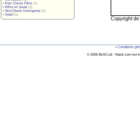
•
Pois Chiche Films
(1)
•
Rêve en Saule
(1)
•
Skol Diwan Gwengamp
(1)
•
Soleil
(1)
Copyright de 
•
Conditions gé
© 2006 Bzh5 Ltd - Klask.com est es