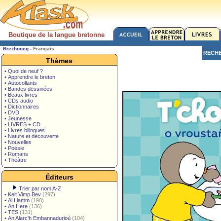
Boutique de la langue bretonne
Brezhoneg
-
Français
RECH
Thèmes
• Quoi de neuf ?
• Apprendre le breton
• Autocollants
• Bandes dessinées
• Beaux livres
• CDs audio
• Dictionnaires
• DVD
• Jeunesse
• LIVRES + CD
• Livres bilingues
• Nature et découverte
• Nouvelles
• Poésie
• Romans
• Théâtre
Éditeurs
Trier par nom A-Z
•
Keit Vimp Bev
(297)
•
Al Liamm
(190)
•
An Here
(136)
•
TES
(131)
•
An Alarc'h Embannadurioù
(104)