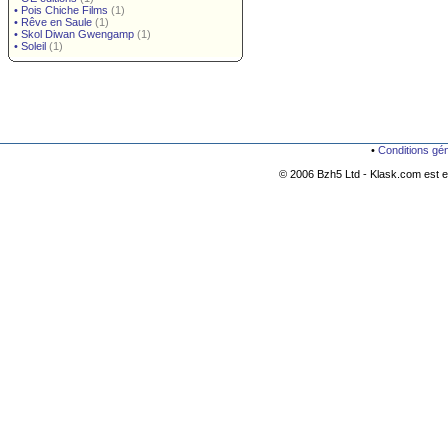
•
Pois Chiche Films
(1)
•
Rêve en Saule
(1)
•
Skol Diwan Gwengamp
(1)
•
Soleil
(1)
•
Conditions gé
© 2006 Bzh5 Ltd - Klask.com est es