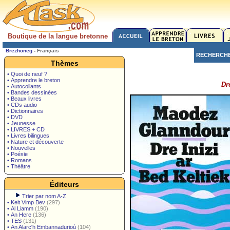
Boutique de la langue bretonne
Brezhoneg
-
Français
RECHERCH
Thèmes
• Quoi de neuf ?
• Apprendre le breton
Dr
• Autocollants
• Bandes dessinées
• Beaux livres
• CDs audio
• Dictionnaires
• DVD
• Jeunesse
• LIVRES + CD
• Livres bilingues
• Nature et découverte
• Nouvelles
• Poésie
• Romans
• Théâtre
Éditeurs
Trier par nom A-Z
•
Keit Vimp Bev
(297)
•
Al Liamm
(190)
•
An Here
(136)
•
TES
(131)
•
An Alarc'h Embannadurioù
(104)