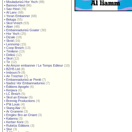
•
Mouladurioù Hor Yezh
(88)
•
Bannoù-Heol
(86)
•
Sav-Heol
(79)
•
Al Lanv
(68)
•
Yoran Embanner
(68)
•
Beluga
(55)
•
Skol Vreizh
(53)
•
Aber
(48)
•
Embannadurioù Goater
(30)
•
Hor Yezh
(25)
•
Dizale
(19)
•
Skrid
(16)
•
Lennomp
(15)
•
Coop Breizh
(13)
•
Timilenn
(13)
•
Delioù
(12)
•
Skol
(12)
•
Tir
(12)
•
An Amzer embanner / Le Temps Editeur
(10)
•
BZH5 Ltd
(8)
•
Imbourc'h
(8)
•
An Treizher
(7)
•
Embannadurioù ar Peniti
(7)
•
Nadoz-Vor Embannadurioù
(7)
•
Éditions Apogée
(6)
•
Kerjava
(6)
•
LC Breizh
(5)
•
Skol an Emsav
(5)
•
Brennig Productions
(4)
•
P'tit Louis
(4)
•
Stang Alar
(4)
•
Ar Granenn
(3)
•
Emglev Bro an Oriant
(3)
•
Kalanna
(3)
•
Kerber Kore
(3)
•
Rubéüs Editions
(3)
•
Stur
(3)