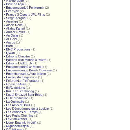
•
À l'Abordage
(2)
•
Bible en Anjou
(2)
•
Embannadurioù Penkermin
(2)
•
Evertype
(2)
•
France 3 Ouest / JPL Films
(2)
•
Serge Kergoat
(2)
•
Aérolyre
(1)
•
Albert René
(1)
•
Allah's Kanañ
(1)
•
Amzer Nevez
(1)
•
An Dalar
(1)
•
Ar Gripi
(1)
•
Auzou
(1)
•
Barn
(1)
•
BNC Productions
(1)
•
Diwan
(1)
•
Éditions Chapitre
(1)
•
Éditions d'un Monde à l'Autre
(1)
•
Éditions LABEL LN
(1)
•
Embannadurioù ar Mendu
(1)
•
Embannadurioù Breizh Odyssée
(1)
•
Emembannadur/Auto-édition
(1)
•
Emglev An Tiegezhioù
(1)
•
Frifurch/Le P'titFureteur
(1)
•
Goasco Music
(1)
•
IMAV éditions
(1)
•
Kuzul ar Brezhoneg
(1)
•
Kuzul Skoazell Sant-Brieg
(1)
•
L'Oz production
(1)
•
La Quincaille
(1)
•
Les Amis du Bois
(1)
•
Les Découvertes de la Luciole
(1)
•
Les éditions du Temps
(1)
•
Les Petits Chemins
(1)
•
Levr an Arzhez
(1)
•
Lionel Buannic Krouiñ
(1)
•
Mignoned Anjela
(1)
•
OE éditions
(1)