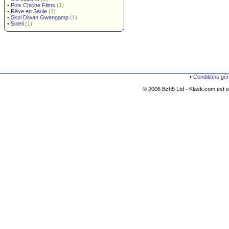
•
Pois Chiche Films
(1)
•
Rêve en Saule
(1)
•
Skol Diwan Gwengamp
(1)
•
Soleil
(1)
•
Conditions gé
© 2006 Bzh5 Ltd - Klask.com est es