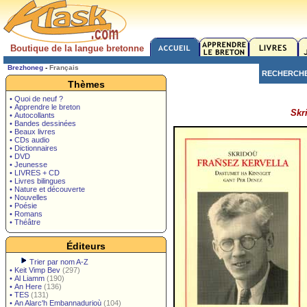
Boutique de la langue bretonne
Brezhoneg
-
Français
RECHERCH
Thèmes
• Quoi de neuf ?
• Apprendre le breton
Skr
• Autocollants
• Bandes dessinées
• Beaux livres
• CDs audio
• Dictionnaires
• DVD
• Jeunesse
• LIVRES + CD
• Livres bilingues
• Nature et découverte
• Nouvelles
• Poésie
• Romans
• Théâtre
Éditeurs
Trier par nom A-Z
•
Keit Vimp Bev
(297)
•
Al Liamm
(190)
•
An Here
(136)
•
TES
(131)
•
An Alarc'h Embannadurioù
(104)