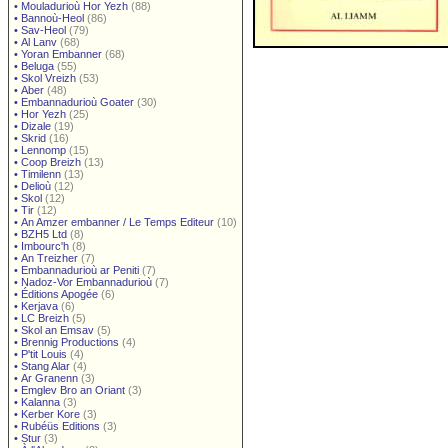
•
Mouladurioù Hor Yezh
(88)
•
Bannoù-Heol
(86)
•
Sav-Heol
(79)
•
Al Lanv
(68)
•
Yoran Embanner
(68)
•
Beluga
(55)
•
Skol Vreizh
(53)
•
Aber
(48)
•
Embannadurioù Goater
(30)
•
Hor Yezh
(25)
•
Dizale
(19)
•
Skrid
(16)
•
Lennomp
(15)
•
Coop Breizh
(13)
•
Timilenn
(13)
•
Delioù
(12)
•
Skol
(12)
•
Tir
(12)
•
An Amzer embanner / Le Temps Editeur
(10)
•
BZH5 Ltd
(8)
•
Imbourc'h
(8)
•
An Treizher
(7)
•
Embannadurioù ar Peniti
(7)
•
Nadoz-Vor Embannadurioù
(7)
•
Éditions Apogée
(6)
•
Kerjava
(6)
•
LC Breizh
(5)
•
Skol an Emsav
(5)
•
Brennig Productions
(4)
•
P'tit Louis
(4)
•
Stang Alar
(4)
•
Ar Granenn
(3)
•
Emglev Bro an Oriant
(3)
•
Kalanna
(3)
•
Kerber Kore
(3)
•
Rubéüs Editions
(3)
•
Stur
(3)