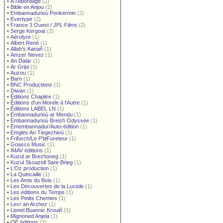
•
À l'Abordage
(2)
•
Bible en Anjou
(2)
•
Embannadurioù Penkermin
(2)
•
Evertype
(2)
•
France 3 Ouest / JPL Films
(2)
•
Serge Kergoat
(2)
•
Aérolyre
(1)
•
Albert René
(1)
•
Allah's Kanañ
(1)
•
Amzer Nevez
(1)
•
An Dalar
(1)
•
Ar Gripi
(1)
•
Auzou
(1)
•
Barn
(1)
•
BNC Productions
(1)
•
Diwan
(1)
•
Éditions Chapitre
(1)
•
Éditions d'un Monde à l'Autre
(1)
•
Éditions LABEL LN
(1)
•
Embannadurioù ar Mendu
(1)
•
Embannadurioù Breizh Odyssée
(1)
•
Emembannadur/Auto-édition
(1)
•
Emglev An Tiegezhioù
(1)
•
Frifurch/Le P'titFureteur
(1)
•
Goasco Music
(1)
•
IMAV éditions
(1)
•
Kuzul ar Brezhoneg
(1)
•
Kuzul Skoazell Sant-Brieg
(1)
•
L'Oz production
(1)
•
La Quincaille
(1)
•
Les Amis du Bois
(1)
•
Les Découvertes de la Luciole
(1)
•
Les éditions du Temps
(1)
•
Les Petits Chemins
(1)
•
Levr an Arzhez
(1)
•
Lionel Buannic Krouiñ
(1)
•
Mignoned Anjela
(1)
•
OE éditions
(1)