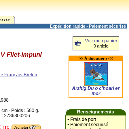
Expédition rapide - Paiement sécurisé
Voir mon panier
0 article
V Filet-Impuni
>> À découvrir <<
ue Français-Breton
Arzhig Du o c'hoari er
mor
 1988
 cm - Poids : 580 g.
Renseignements
N : 2736800206
• Frais de port
• Paiement sécurisé
€
TTC