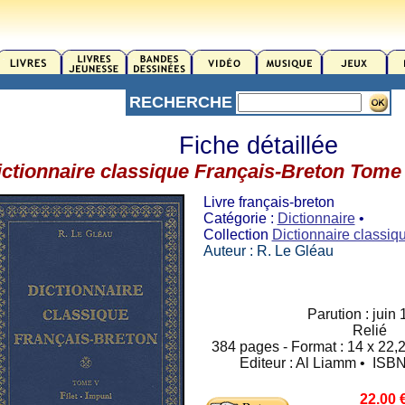
RECHERCHE
Fiche détaillée
ictionnaire classique Français-Breton Tome 
Livre français-breton
Catégorie :
Dictionnaire
•
Collection
Dictionnaire classiq
Auteur : R. Le Gléau
Parution : juin
Relié
384 pages - Format : 14 x 22,2
Editeur : Al Liamm • ISB
22.00 