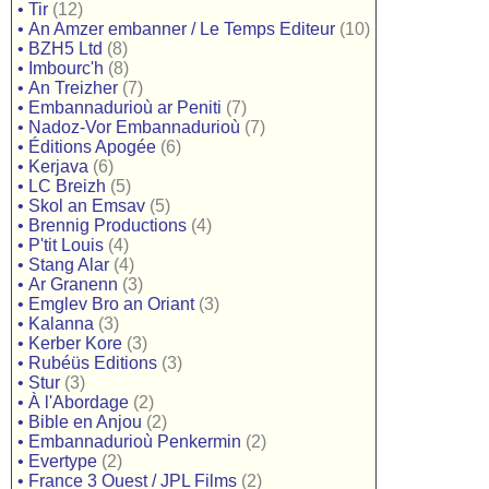
•
Tir
(12)
•
An Amzer embanner / Le Temps Editeur
(10)
•
BZH5 Ltd
(8)
•
Imbourc'h
(8)
•
An Treizher
(7)
•
Embannadurioù ar Peniti
(7)
•
Nadoz-Vor Embannadurioù
(7)
•
Éditions Apogée
(6)
•
Kerjava
(6)
•
LC Breizh
(5)
•
Skol an Emsav
(5)
•
Brennig Productions
(4)
•
P'tit Louis
(4)
•
Stang Alar
(4)
•
Ar Granenn
(3)
•
Emglev Bro an Oriant
(3)
•
Kalanna
(3)
•
Kerber Kore
(3)
•
Rubéüs Editions
(3)
•
Stur
(3)
•
À l'Abordage
(2)
•
Bible en Anjou
(2)
•
Embannadurioù Penkermin
(2)
•
Evertype
(2)
•
France 3 Ouest / JPL Films
(2)