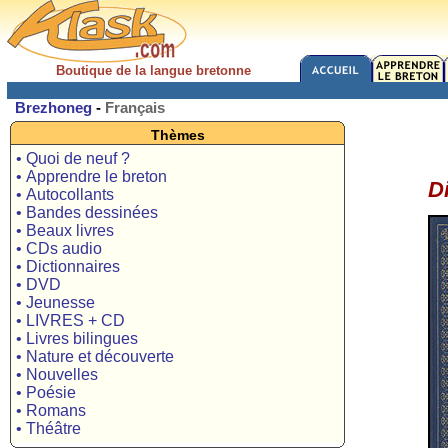
Boutique de la langue bretonne
Brezhoneg
-
Français
Thèmes
• Quoi de neuf ?
• Apprendre le breton
D
• Autocollants
• Bandes dessinées
• Beaux livres
• CDs audio
• Dictionnaires
• DVD
• Jeunesse
• LIVRES + CD
• Livres bilingues
• Nature et découverte
• Nouvelles
• Poésie
• Romans
• Théâtre