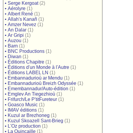
•
Serge Kergoat
(2)
•
Aérolyre
(1)
•
Albert René
(1)
•
Allah's Kanañ
(1)
•
Amzer Nevez
(1)
•
An Dalar
(1)
•
Ar Gripi
(1)
•
Auzou
(1)
•
Barn
(1)
•
BNC Productions
(1)
•
Diwan
(1)
•
Éditions Chapitre
(1)
•
Éditions d'un Monde à l'Autre
(1)
•
Éditions LABEL LN
(1)
•
Embannadurioù ar Mendu
(1)
•
Embannadurioù Breizh Odyssée
(1)
•
Emembannadur/Auto-édition
(1)
•
Emglev An Tiegezhioù
(1)
•
Frifurch/Le P'titFureteur
(1)
•
Goasco Music
(1)
•
IMAV éditions
(1)
•
Kuzul ar Brezhoneg
(1)
•
Kuzul Skoazell Sant-Brieg
(1)
•
L'Oz production
(1)
•
La Quincaille
(1)