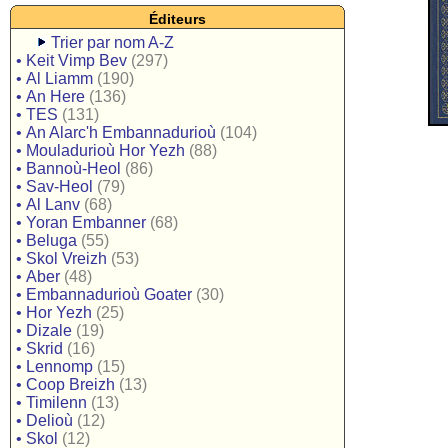
Éditeurs
Trier par nom A-Z
•
Keit Vimp Bev
(297)
•
Al Liamm
(190)
•
An Here
(136)
•
TES
(131)
•
An Alarc'h Embannadurioù
(104)
•
Mouladurioù Hor Yezh
(88)
•
Bannoù-Heol
(86)
•
Sav-Heol
(79)
•
Al Lanv
(68)
•
Yoran Embanner
(68)
•
Beluga
(55)
•
Skol Vreizh
(53)
•
Aber
(48)
•
Embannadurioù Goater
(30)
•
Hor Yezh
(25)
•
Dizale
(19)
•
Skrid
(16)
•
Lennomp
(15)
•
Coop Breizh
(13)
•
Timilenn
(13)
•
Delioù
(12)
•
Skol
(12)