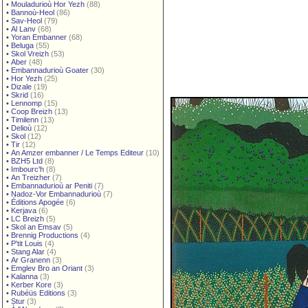
•
Mouladurioù Hor Yezh
(88)
•
Bannoù-Heol
(86)
•
Sav-Heol
(79)
•
Al Lanv
(68)
•
Yoran Embanner
(68)
•
Beluga
(55)
•
Skol Vreizh
(53)
•
Aber
(48)
•
Embannadurioù Goater
(30)
•
Hor Yezh
(25)
•
Dizale
(19)
•
Skrid
(16)
•
Lennomp
(15)
•
Coop Breizh
(13)
•
Timilenn
(13)
•
Delioù
(12)
•
Skol
(12)
•
Tir
(12)
•
An Amzer embanner / Le Temps Editeur
(10)
•
BZH5 Ltd
(8)
•
Imbourc'h
(8)
•
An Treizher
(7)
•
Embannadurioù ar Peniti
(7)
•
Nadoz-Vor Embannadurioù
(7)
•
Éditions Apogée
(6)
•
Kerjava
(6)
•
LC Breizh
(5)
•
Skol an Emsav
(5)
•
Brennig Productions
(4)
•
P'tit Louis
(4)
•
Stang Alar
(4)
•
Ar Granenn
(3)
•
Emglev Bro an Oriant
(3)
•
Kalanna
(3)
•
Kerber Kore
(3)
•
Rubéüs Editions
(3)
•
Stur
(3)