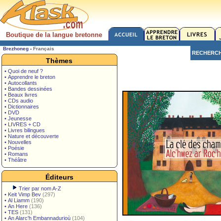
Boutique de la langue bretonne
Brezhoneg
-
Français
RECHERC
Thèmes
• Quoi de neuf ?
• Apprendre le breton
• Autocollants
• Bandes dessinées
• Beaux livres
• CDs audio
• Dictionnaires
• DVD
• Jeunesse
• LIVRES + CD
• Livres bilingues
• Nature et découverte
• Nouvelles
• Poésie
• Romans
• Théâtre
Éditeurs
Trier par nom A-Z
•
Keit Vimp Bev
(297)
•
Al Liamm
(190)
•
An Here
(136)
•
TES
(131)
•
An Alarc'h Embannadurioù
(104)