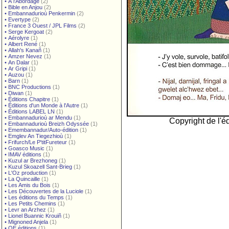
•
À l'Abordage
(2)
•
Bible en Anjou
(2)
•
Embannadurioù Penkermin
(2)
•
Evertype
(2)
•
France 3 Ouest / JPL Films
(2)
•
Serge Kergoat
(2)
•
Aérolyre
(1)
•
Albert René
(1)
•
Allah's Kanañ
(1)
•
Amzer Nevez
(1)
•
An Dalar
(1)
•
Ar Gripi
(1)
•
Auzou
(1)
•
Barn
(1)
•
BNC Productions
(1)
•
Diwan
(1)
•
Éditions Chapitre
(1)
•
Éditions d'un Monde à l'Autre
(1)
•
Éditions LABEL LN
(1)
•
Embannadurioù ar Mendu
(1)
Copyright de l'éd
•
Embannadurioù Breizh Odyssée
(1)
•
Emembannadur/Auto-édition
(1)
•
Emglev An Tiegezhioù
(1)
•
Frifurch/Le P'titFureteur
(1)
•
Goasco Music
(1)
•
IMAV éditions
(1)
•
Kuzul ar Brezhoneg
(1)
•
Kuzul Skoazell Sant-Brieg
(1)
•
L'Oz production
(1)
•
La Quincaille
(1)
•
Les Amis du Bois
(1)
•
Les Découvertes de la Luciole
(1)
•
Les éditions du Temps
(1)
•
Les Petits Chemins
(1)
•
Levr an Arzhez
(1)
•
Lionel Buannic Krouiñ
(1)
•
Mignoned Anjela
(1)
•
OE éditions
(1)