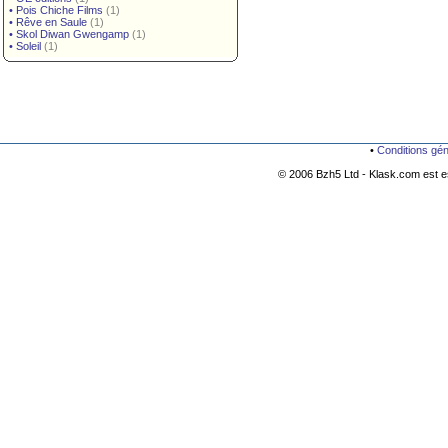
•
Pois Chiche Films
(1)
•
Rêve en Saule
(1)
•
Skol Diwan Gwengamp
(1)
•
Soleil
(1)
•
Conditions gé
© 2006 Bzh5 Ltd - Klask.com est es