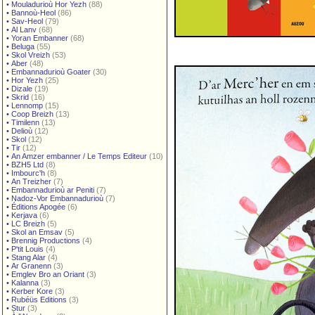
•
Mouladurioù Hor Yezh
(88)
•
Bannoù-Heol
(86)
•
Sav-Heol
(79)
•
Al Lanv
(68)
•
Yoran Embanner
(68)
•
Beluga
(55)
•
Skol Vreizh
(53)
•
Aber
(48)
•
Embannadurioù Goater
(30)
•
Hor Yezh
(25)
•
Dizale
(19)
•
Skrid
(16)
•
Lennomp
(15)
•
Coop Breizh
(13)
•
Timilenn
(13)
•
Delioù
(12)
•
Skol
(12)
•
Tir
(12)
•
An Amzer embanner / Le Temps Editeur
(10)
•
BZH5 Ltd
(8)
•
Imbourc'h
(8)
•
An Treizher
(7)
•
Embannadurioù ar Peniti
(7)
•
Nadoz-Vor Embannadurioù
(7)
•
Éditions Apogée
(6)
•
Kerjava
(6)
•
LC Breizh
(5)
•
Skol an Emsav
(5)
•
Brennig Productions
(4)
•
P'tit Louis
(4)
•
Stang Alar
(4)
•
Ar Granenn
(3)
•
Emglev Bro an Oriant
(3)
•
Kalanna
(3)
•
Kerber Kore
(3)
•
Rubéüs Editions
(3)
•
Stur
(3)