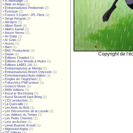
•
À l'Abordage
(2)
•
Bible en Anjou
(2)
•
Embannadurioù Penkermin
(2)
•
Evertype
(2)
•
France 3 Ouest / JPL Films
(2)
•
Serge Kergoat
(2)
•
Aérolyre
(1)
•
Albert René
(1)
•
Allah's Kanañ
(1)
•
Amzer Nevez
(1)
•
An Dalar
(1)
•
Ar Gripi
(1)
•
Auzou
(1)
•
Barn
(1)
•
BNC Productions
(1)
Copyright de l'éd
•
Diwan
(1)
•
Éditions Chapitre
(1)
•
Éditions d'un Monde à l'Autre
(1)
•
Éditions LABEL LN
(1)
•
Embannadurioù ar Mendu
(1)
•
Embannadurioù Breizh Odyssée
(1)
•
Emembannadur/Auto-édition
(1)
•
Emglev An Tiegezhioù
(1)
•
Frifurch/Le P'titFureteur
(1)
•
Goasco Music
(1)
•
IMAV éditions
(1)
•
Kuzul ar Brezhoneg
(1)
•
Kuzul Skoazell Sant-Brieg
(1)
•
L'Oz production
(1)
•
La Quincaille
(1)
•
Les Amis du Bois
(1)
•
Les Découvertes de la Luciole
(1)
•
Les éditions du Temps
(1)
•
Les Petits Chemins
(1)
•
Levr an Arzhez
(1)
•
Lionel Buannic Krouiñ
(1)
•
Mignoned Anjela
(1)
•
OE éditions
(1)