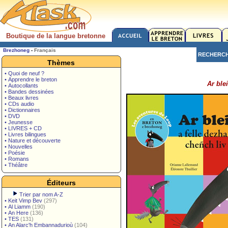
Boutique de la langue bretonne
Brezhoneg
-
Français
RECHERC
Thèmes
• Quoi de neuf ?
• Apprendre le breton
Ar ble
• Autocollants
• Bandes dessinées
• Beaux livres
• CDs audio
• Dictionnaires
• DVD
• Jeunesse
• LIVRES + CD
• Livres bilingues
• Nature et découverte
• Nouvelles
• Poésie
• Romans
• Théâtre
Éditeurs
Trier par nom A-Z
•
Keit Vimp Bev
(297)
•
Al Liamm
(190)
•
An Here
(136)
•
TES
(131)
•
An Alarc'h Embannadurioù
(104)