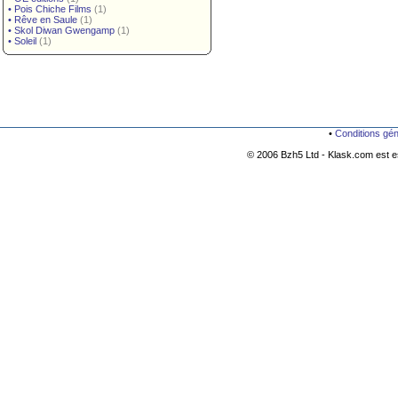
•
Pois Chiche Films
(1)
•
Rêve en Saule
(1)
•
Skol Diwan Gwengamp
(1)
•
Soleil
(1)
•
Conditions gé
© 2006 Bzh5 Ltd - Klask.com est es