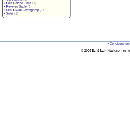
•
Pois Chiche Films
(1)
•
Rêve en Saule
(1)
•
Skol Diwan Gwengamp
(1)
•
Soleil
(1)
•
Conditions gé
© 2006 Bzh5 Ltd - Klask.com est es