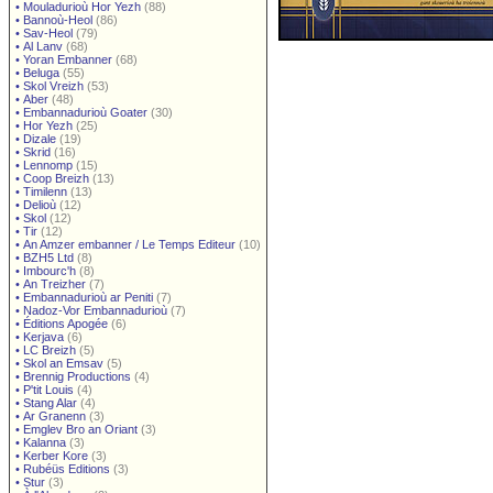
•
Mouladurioù Hor Yezh
(88)
•
Bannoù-Heol
(86)
•
Sav-Heol
(79)
•
Al Lanv
(68)
•
Yoran Embanner
(68)
•
Beluga
(55)
•
Skol Vreizh
(53)
•
Aber
(48)
•
Embannadurioù Goater
(30)
•
Hor Yezh
(25)
•
Dizale
(19)
•
Skrid
(16)
•
Lennomp
(15)
•
Coop Breizh
(13)
•
Timilenn
(13)
•
Delioù
(12)
•
Skol
(12)
•
Tir
(12)
•
An Amzer embanner / Le Temps Editeur
(10)
•
BZH5 Ltd
(8)
•
Imbourc'h
(8)
•
An Treizher
(7)
•
Embannadurioù ar Peniti
(7)
•
Nadoz-Vor Embannadurioù
(7)
•
Éditions Apogée
(6)
•
Kerjava
(6)
•
LC Breizh
(5)
•
Skol an Emsav
(5)
•
Brennig Productions
(4)
•
P'tit Louis
(4)
•
Stang Alar
(4)
•
Ar Granenn
(3)
•
Emglev Bro an Oriant
(3)
•
Kalanna
(3)
•
Kerber Kore
(3)
•
Rubéüs Editions
(3)
•
Stur
(3)