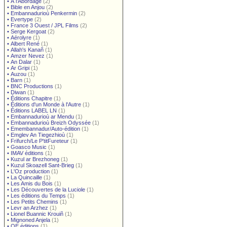
•
À l'Abordage
(2)
•
Bible en Anjou
(2)
•
Embannadurioù Penkermin
(2)
•
Evertype
(2)
•
France 3 Ouest / JPL Films
(2)
•
Serge Kergoat
(2)
•
Aérolyre
(1)
•
Albert René
(1)
•
Allah's Kanañ
(1)
•
Amzer Nevez
(1)
•
An Dalar
(1)
•
Ar Gripi
(1)
•
Auzou
(1)
•
Barn
(1)
•
BNC Productions
(1)
•
Diwan
(1)
•
Éditions Chapitre
(1)
•
Éditions d'un Monde à l'Autre
(1)
•
Éditions LABEL LN
(1)
•
Embannadurioù ar Mendu
(1)
•
Embannadurioù Breizh Odyssée
(1)
•
Emembannadur/Auto-édition
(1)
•
Emglev An Tiegezhioù
(1)
•
Frifurch/Le P'titFureteur
(1)
•
Goasco Music
(1)
•
IMAV éditions
(1)
•
Kuzul ar Brezhoneg
(1)
•
Kuzul Skoazell Sant-Brieg
(1)
•
L'Oz production
(1)
•
La Quincaille
(1)
•
Les Amis du Bois
(1)
•
Les Découvertes de la Luciole
(1)
•
Les éditions du Temps
(1)
•
Les Petits Chemins
(1)
•
Levr an Arzhez
(1)
•
Lionel Buannic Krouiñ
(1)
•
Mignoned Anjela
(1)
•
OE éditions
(1)