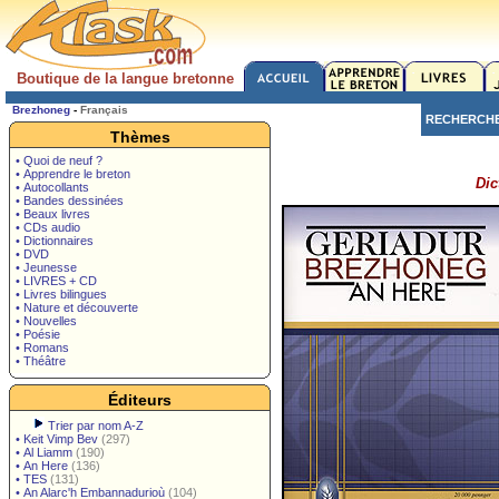
Boutique de la langue bretonne
Brezhoneg
-
Français
RECHERCH
Thèmes
• Quoi de neuf ?
• Apprendre le breton
Dic
• Autocollants
• Bandes dessinées
• Beaux livres
• CDs audio
• Dictionnaires
• DVD
• Jeunesse
• LIVRES + CD
• Livres bilingues
• Nature et découverte
• Nouvelles
• Poésie
• Romans
• Théâtre
Éditeurs
Trier par nom A-Z
•
Keit Vimp Bev
(297)
•
Al Liamm
(190)
•
An Here
(136)
•
TES
(131)
•
An Alarc'h Embannadurioù
(104)