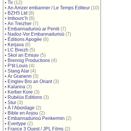
•
Tir
(12)
•
An Amzer embanner / Le Temps Editeur
(10)
•
BZH5 Ltd
(8)
•
Imbourc'h
(8)
•
An Treizher
(7)
•
Embannadurioù ar Peniti
(7)
•
Nadoz-Vor Embannadurioù
(7)
•
Éditions Apogée
(6)
•
Kerjava
(6)
•
LC Breizh
(5)
•
Skol an Emsav
(5)
•
Brennig Productions
(4)
•
P'tit Louis
(4)
•
Stang Alar
(4)
•
Ar Granenn
(3)
•
Emglev Bro an Oriant
(3)
•
Kalanna
(3)
•
Kerber Kore
(3)
•
Rubéüs Editions
(3)
•
Stur
(3)
•
À l'Abordage
(2)
•
Bible en Anjou
(2)
•
Embannadurioù Penkermin
(2)
•
Evertype
(2)
•
France 3 Ouest / JPL Films
(2)