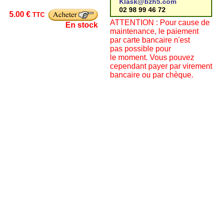
Klask@bzh5.com
02 98 99 46 72
5.00 €
TTC
ATTENTION : Pour cause de
En stock
maintenance, le paiement
par carte bancaire n'est
pas possible pour
le moment. Vous pouvez
cependant payer par virement
bancaire ou par chèque.