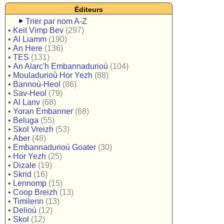
Éditeurs
Trier par nom A-Z
•
Keit Vimp Bev
(297)
•
Al Liamm
(190)
•
An Here
(136)
•
TES
(131)
•
An Alarc'h Embannadurioù
(104)
•
Mouladurioù Hor Yezh
(88)
•
Bannoù-Heol
(86)
•
Sav-Heol
(79)
•
Al Lanv
(68)
•
Yoran Embanner
(68)
•
Beluga
(55)
•
Skol Vreizh
(53)
•
Aber
(48)
•
Embannadurioù Goater
(30)
•
Hor Yezh
(25)
•
Dizale
(19)
•
Skrid
(16)
•
Lennomp
(15)
•
Coop Breizh
(13)
•
Timilenn
(13)
•
Delioù
(12)
•
Skol
(12)