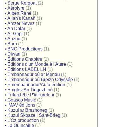
•
Serge Kergoat
(2)
•
Aérolyre
(1)
•
Albert René
(1)
•
Allah's Kanañ
(1)
•
Amzer Nevez
(1)
•
An Dalar
(1)
•
Ar Gripi
(1)
•
Auzou
(1)
•
Barn
(1)
•
BNC Productions
(1)
•
Diwan
(1)
•
Éditions Chapitre
(1)
•
Éditions d'un Monde à l'Autre
(1)
•
Éditions LABEL LN
(1)
•
Embannadurioù ar Mendu
(1)
•
Embannadurioù Breizh Odyssée
(1)
•
Emembannadur/Auto-édition
(1)
•
Emglev An Tiegezhioù
(1)
•
Frifurch/Le P'titFureteur
(1)
•
Goasco Music
(1)
•
IMAV éditions
(1)
•
Kuzul ar Brezhoneg
(1)
•
Kuzul Skoazell Sant-Brieg
(1)
•
L'Oz production
(1)
•
La Quincaille
(1)