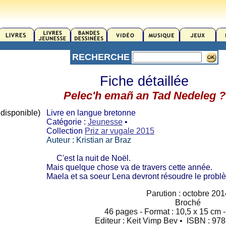
RECHERCHE
Fiche détaillée
Pelec'h emañ an Tad Nedeleg ?
disponible)
Livre en langue bretonne
Catégorie :
Jeunesse
•
Collection
Priz ar vugale 2015
Auteur : Kristian ar Braz
C'est la nuit de Noël.
Mais quelque chose va de travers cette année.
Maela et sa soeur Lena devront résoudre le problè
Parution : octobre 201
Broché
46 pages - Format : 10,5 x 15 cm -
Editeur : Keit Vimp Bev • ISBN : 97