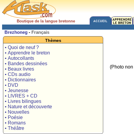
Boutique de la langue bretonne
Brezhoneg
-
Français
Thèmes
• Quoi de neuf ?
• Apprendre le breton
• Autocollants
• Bandes dessinées
(Photo non 
• Beaux livres
• CDs audio
• Dictionnaires
• DVD
• Jeunesse
• LIVRES + CD
• Livres bilingues
• Nature et découverte
• Nouvelles
• Poésie
• Romans
• Théâtre