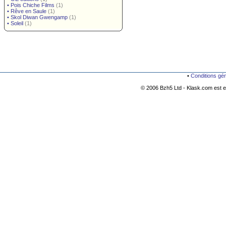
•
Pois Chiche Films
(1)
•
Rêve en Saule
(1)
•
Skol Diwan Gwengamp
(1)
•
Soleil
(1)
•
Conditions gé
© 2006 Bzh5 Ltd - Klask.com est es