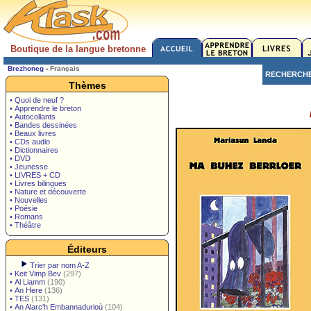
Boutique de la langue bretonne
Brezhoneg
-
Français
RECHERCH
Thèmes
• Quoi de neuf ?
• Apprendre le breton
• Autocollants
• Bandes dessinées
• Beaux livres
• CDs audio
• Dictionnaires
• DVD
• Jeunesse
• LIVRES + CD
• Livres bilingues
• Nature et découverte
• Nouvelles
• Poésie
• Romans
• Théâtre
Éditeurs
Trier par nom A-Z
•
Keit Vimp Bev
(297)
•
Al Liamm
(190)
•
An Here
(136)
•
TES
(131)
•
An Alarc'h Embannadurioù
(104)