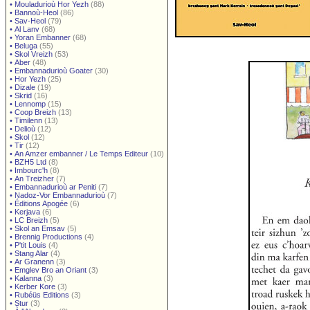
•
Mouladurioù Hor Yezh
(88)
•
Bannoù-Heol
(86)
•
Sav-Heol
(79)
•
Al Lanv
(68)
•
Yoran Embanner
(68)
•
Beluga
(55)
•
Skol Vreizh
(53)
•
Aber
(48)
•
Embannadurioù Goater
(30)
•
Hor Yezh
(25)
•
Dizale
(19)
•
Skrid
(16)
•
Lennomp
(15)
•
Coop Breizh
(13)
•
Timilenn
(13)
•
Delioù
(12)
•
Skol
(12)
•
Tir
(12)
•
An Amzer embanner / Le Temps Editeur
(10)
•
BZH5 Ltd
(8)
•
Imbourc'h
(8)
•
An Treizher
(7)
•
Embannadurioù ar Peniti
(7)
•
Nadoz-Vor Embannadurioù
(7)
•
Éditions Apogée
(6)
•
Kerjava
(6)
•
LC Breizh
(5)
•
Skol an Emsav
(5)
•
Brennig Productions
(4)
•
P'tit Louis
(4)
•
Stang Alar
(4)
•
Ar Granenn
(3)
•
Emglev Bro an Oriant
(3)
•
Kalanna
(3)
•
Kerber Kore
(3)
•
Rubéüs Editions
(3)
•
Stur
(3)