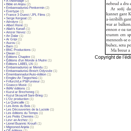
•
À l'Abordage
(2)
•
Bible en Anjou
(2)
•
Embannadurioù Penkermin
(2)
•
Evertype
(2)
•
France 3 Ouest / JPL Films
(2)
•
Serge Kergoat
(2)
•
Aérolyre
(1)
•
Albert René
(1)
•
Allah's Kanañ
(1)
•
Amzer Nevez
(1)
•
An Dalar
(1)
•
Ar Gripi
(1)
•
Auzou
(1)
•
Barn
(1)
•
BNC Productions
(1)
•
Diwan
(1)
Copyright de l'édi
•
Éditions Chapitre
(1)
•
Éditions d'un Monde à l'Autre
(1)
•
Éditions LABEL LN
(1)
•
Embannadurioù ar Mendu
(1)
•
Embannadurioù Breizh Odyssée
(1)
•
Emembannadur/Auto-édition
(1)
•
Emglev An Tiegezhioù
(1)
•
Frifurch/Le P'titFureteur
(1)
•
Goasco Music
(1)
•
IMAV éditions
(1)
•
Kuzul ar Brezhoneg
(1)
•
Kuzul Skoazell Sant-Brieg
(1)
•
L'Oz production
(1)
•
La Quincaille
(1)
•
Les Amis du Bois
(1)
•
Les Découvertes de la Luciole
(1)
•
Les éditions du Temps
(1)
•
Les Petits Chemins
(1)
•
Levr an Arzhez
(1)
•
Lionel Buannic Krouiñ
(1)
•
Mignoned Anjela
(1)
•
OE éditions
(1)