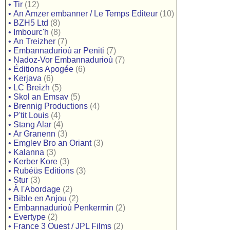
•
Tir
(12)
•
An Amzer embanner / Le Temps Editeur
(10)
•
BZH5 Ltd
(8)
•
Imbourc'h
(8)
•
An Treizher
(7)
•
Embannadurioù ar Peniti
(7)
•
Nadoz-Vor Embannadurioù
(7)
•
Éditions Apogée
(6)
•
Kerjava
(6)
•
LC Breizh
(5)
•
Skol an Emsav
(5)
•
Brennig Productions
(4)
•
P'tit Louis
(4)
•
Stang Alar
(4)
•
Ar Granenn
(3)
•
Emglev Bro an Oriant
(3)
•
Kalanna
(3)
•
Kerber Kore
(3)
•
Rubéüs Editions
(3)
•
Stur
(3)
•
À l'Abordage
(2)
•
Bible en Anjou
(2)
•
Embannadurioù Penkermin
(2)
•
Evertype
(2)
•
France 3 Ouest / JPL Films
(2)