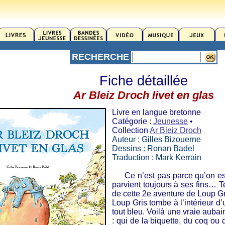
RECHERCHE
Fiche détaillée
Ar Bleiz Droch livet en glas
Livre en langue bretonne
Catégorie :
Jeunesse
•
Collection
Ar Bleiz Droch
Auteur : Gilles Bizouerne
Dessins : Ronan Badel
Traduction : Mark Kerrain
Ce n’est pas parce qu’on est 
parvient toujours à ses fins… Te
de cette 2e aventure de Loup Gri
Loup Gris tombe à l’intérieur d’
tout bleu. Voilà une vraie aubai
: qui de la biquette, du coq ou 