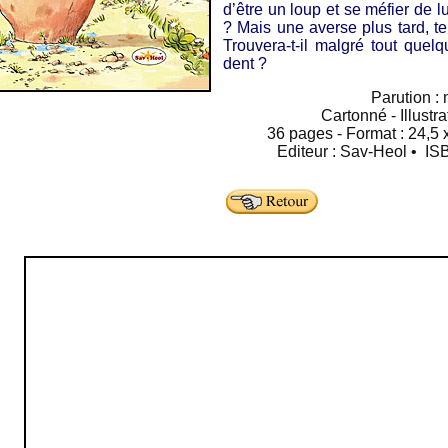
d’être un loup et se méfier de l
? Mais une averse plus tard, te
Trouvera-t-il malgré tout quel
dent ?
Parution :
Cartonné - Illustr
36 pages - Format : 24,5 x
Editeur : Sav-Heol • IS