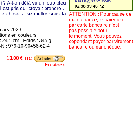
Klask@bzh5.com
ui ? A-t-on déjà vu un loup bleu
02 98 99 46 72
l est pris qui croyait prendre…
que chose à se mettre sous la
ATTENTION : Pour cause de
maintenance, le paiement
par carte bancaire n'est
 mars 2023
pas possible pour
ations en couleurs
le moment. Vous pouvez
 24,5 cm - Poids : 345 g.
cependant payer par virement
BN : 979-10-90456-62-4
bancaire ou par chèque.
13.00 €
TTC
En stock