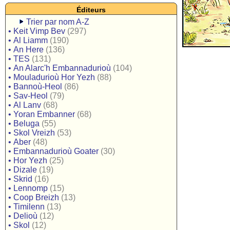
Éditeurs
Trier par nom A-Z
•
Keit Vimp Bev
(297)
•
Al Liamm
(190)
•
An Here
(136)
•
TES
(131)
•
An Alarc'h Embannadurioù
(104)
•
Mouladurioù Hor Yezh
(88)
•
Bannoù-Heol
(86)
•
Sav-Heol
(79)
•
Al Lanv
(68)
•
Yoran Embanner
(68)
•
Beluga
(55)
•
Skol Vreizh
(53)
•
Aber
(48)
•
Embannadurioù Goater
(30)
•
Hor Yezh
(25)
•
Dizale
(19)
•
Skrid
(16)
•
Lennomp
(15)
•
Coop Breizh
(13)
•
Timilenn
(13)
•
Delioù
(12)
•
Skol
(12)