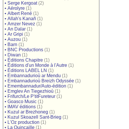
•
Serge Kergoat
(2)
•
Aérolyre
(1)
•
Albert René
(1)
•
Allah's Kanañ
(1)
•
Amzer Nevez
(1)
•
An Dalar
(1)
•
Ar Gripi
(1)
•
Auzou
(1)
•
Barn
(1)
•
BNC Productions
(1)
•
Diwan
(1)
•
Éditions Chapitre
(1)
•
Éditions d'un Monde à l'Autre
(1)
•
Éditions LABEL LN
(1)
•
Embannadurioù ar Mendu
(1)
•
Embannadurioù Breizh Odyssée
(1)
•
Emembannadur/Auto-édition
(1)
•
Emglev An Tiegezhioù
(1)
•
Frifurch/Le P'titFureteur
(1)
•
Goasco Music
(1)
•
IMAV éditions
(1)
•
Kuzul ar Brezhoneg
(1)
•
Kuzul Skoazell Sant-Brieg
(1)
•
L'Oz production
(1)
•
La Quincaille
(1)