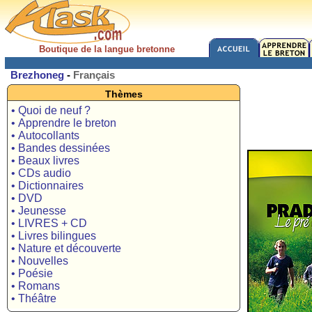
Boutique de la langue bretonne
Brezhoneg
-
Français
Thèmes
• Quoi de neuf ?
• Apprendre le breton
• Autocollants
• Bandes dessinées
• Beaux livres
• CDs audio
• Dictionnaires
• DVD
• Jeunesse
• LIVRES + CD
• Livres bilingues
• Nature et découverte
• Nouvelles
• Poésie
• Romans
• Théâtre