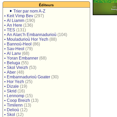
Éditeurs
Trier par nom A-Z
•
Keit Vimp Bev
(297)
•
Al Liamm
(190)
•
An Here
(136)
•
TES
(131)
•
An Alarc'h Embannadurioù
(104)
•
Mouladurioù Hor Yezh
(88)
•
Bannoù-Heol
(86)
•
Sav-Heol
(79)
•
Al Lanv
(68)
•
Yoran Embanner
(68)
•
Beluga
(55)
•
Skol Vreizh
(53)
•
Aber
(48)
•
Embannadurioù Goater
(30)
•
Hor Yezh
(25)
•
Dizale
(19)
•
Skrid
(16)
•
Lennomp
(15)
•
Coop Breizh
(13)
•
Timilenn
(13)
•
Delioù
(12)
•
Skol
(12)