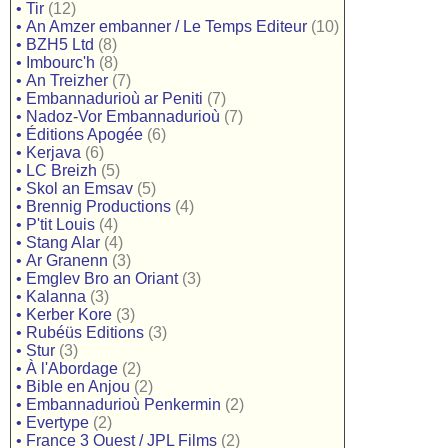
•
Tir
(12)
•
An Amzer embanner / Le Temps Editeur
(10)
•
BZH5 Ltd
(8)
•
Imbourc'h
(8)
•
An Treizher
(7)
•
Embannadurioù ar Peniti
(7)
•
Nadoz-Vor Embannadurioù
(7)
•
Éditions Apogée
(6)
•
Kerjava
(6)
•
LC Breizh
(5)
•
Skol an Emsav
(5)
•
Brennig Productions
(4)
•
P'tit Louis
(4)
•
Stang Alar
(4)
•
Ar Granenn
(3)
•
Emglev Bro an Oriant
(3)
•
Kalanna
(3)
•
Kerber Kore
(3)
•
Rubéüs Editions
(3)
•
Stur
(3)
•
À l'Abordage
(2)
•
Bible en Anjou
(2)
•
Embannadurioù Penkermin
(2)
•
Evertype
(2)
•
France 3 Ouest / JPL Films
(2)