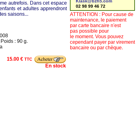
Klask@bzh5.com
omme autrefois. Dans cet espace
02 98 99 46 72
enfants et adultes apprendront
des saisons...
ATTENTION : Pour cause de
maintenance, le paiement
par carte bancaire n'est
pas possible pour
2008
le moment. Vous pouvez
Poids : 90 g.
cependant payer par virement
na
bancaire ou par chèque.
15.00 €
TTC
En stock