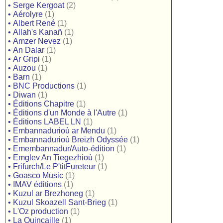
•
Serge Kergoat
(2)
•
Aérolyre
(1)
•
Albert René
(1)
•
Allah's Kanañ
(1)
•
Amzer Nevez
(1)
•
An Dalar
(1)
•
Ar Gripi
(1)
•
Auzou
(1)
•
Barn
(1)
•
BNC Productions
(1)
•
Diwan
(1)
•
Éditions Chapitre
(1)
•
Éditions d'un Monde à l'Autre
(1)
•
Éditions LABEL LN
(1)
•
Embannadurioù ar Mendu
(1)
•
Embannadurioù Breizh Odyssée
(1)
•
Emembannadur/Auto-édition
(1)
•
Emglev An Tiegezhioù
(1)
•
Frifurch/Le P'titFureteur
(1)
•
Goasco Music
(1)
•
IMAV éditions
(1)
•
Kuzul ar Brezhoneg
(1)
•
Kuzul Skoazell Sant-Brieg
(1)
•
L'Oz production
(1)
•
La Quincaille
(1)