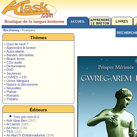
Boutique de la langue bretonne
Brezhoneg
-
Français
RECHERCH
Thèmes
• Quoi de neuf ?
• Apprendre le breton
• Autocollants
• Bandes dessinées
• Beaux livres
• CDs audio
• Dictionnaires
• DVD
• Jeunesse
• LIVRES + CD
• Livres bilingues
• Nature et découverte
• Nouvelles
• Poésie
• Romans
• Théâtre
Éditeurs
Trier par nom A-Z
•
Keit Vimp Bev
(297)
•
Al Liamm
(190)
•
An Here
(136)
•
TES
(131)
•
An Alarc'h Embannadurioù
(104)