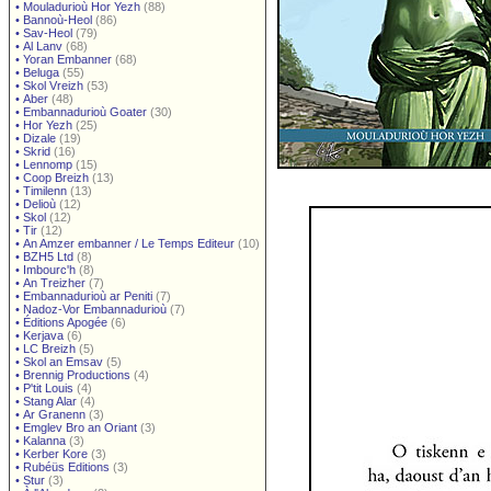
•
Mouladurioù Hor Yezh
(88)
•
Bannoù-Heol
(86)
•
Sav-Heol
(79)
•
Al Lanv
(68)
•
Yoran Embanner
(68)
•
Beluga
(55)
•
Skol Vreizh
(53)
•
Aber
(48)
•
Embannadurioù Goater
(30)
•
Hor Yezh
(25)
•
Dizale
(19)
•
Skrid
(16)
•
Lennomp
(15)
•
Coop Breizh
(13)
•
Timilenn
(13)
•
Delioù
(12)
•
Skol
(12)
•
Tir
(12)
•
An Amzer embanner / Le Temps Editeur
(10)
•
BZH5 Ltd
(8)
•
Imbourc'h
(8)
•
An Treizher
(7)
•
Embannadurioù ar Peniti
(7)
•
Nadoz-Vor Embannadurioù
(7)
•
Éditions Apogée
(6)
•
Kerjava
(6)
•
LC Breizh
(5)
•
Skol an Emsav
(5)
•
Brennig Productions
(4)
•
P'tit Louis
(4)
•
Stang Alar
(4)
•
Ar Granenn
(3)
•
Emglev Bro an Oriant
(3)
•
Kalanna
(3)
•
Kerber Kore
(3)
•
Rubéüs Editions
(3)
•
Stur
(3)