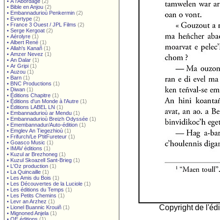
•
À l'Abordage
(2)
•
Bible en Anjou
(2)
•
Embannadurioù Penkermin
(2)
•
Evertype
(2)
•
France 3 Ouest / JPL Films
(2)
•
Serge Kergoat
(2)
•
Aérolyre
(1)
•
Albert René
(1)
•
Allah's Kanañ
(1)
•
Amzer Nevez
(1)
•
An Dalar
(1)
•
Ar Gripi
(1)
•
Auzou
(1)
•
Barn
(1)
•
BNC Productions
(1)
•
Diwan
(1)
•
Éditions Chapitre
(1)
•
Éditions d'un Monde à l'Autre
(1)
•
Éditions LABEL LN
(1)
•
Embannadurioù ar Mendu
(1)
•
Embannadurioù Breizh Odyssée
(1)
•
Emembannadur/Auto-édition
(1)
•
Emglev An Tiegezhioù
(1)
•
Frifurch/Le P'titFureteur
(1)
•
Goasco Music
(1)
•
IMAV éditions
(1)
•
Kuzul ar Brezhoneg
(1)
•
Kuzul Skoazell Sant-Brieg
(1)
•
L'Oz production
(1)
•
La Quincaille
(1)
•
Les Amis du Bois
(1)
•
Les Découvertes de la Luciole
(1)
•
Les éditions du Temps
(1)
•
Les Petits Chemins
(1)
•
Levr an Arzhez
(1)
Copyright de l'édi
•
Lionel Buannic Krouiñ
(1)
•
Mignoned Anjela
(1)
•
OE éditions
(1)