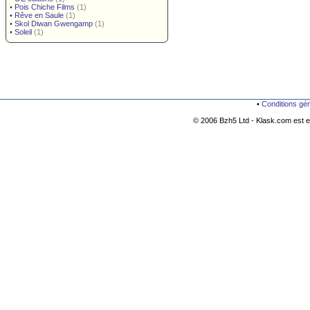
•
Pois Chiche Films
(1)
•
Rêve en Saule
(1)
•
Skol Diwan Gwengamp
(1)
•
Soleil
(1)
•
Conditions gé
© 2006 Bzh5 Ltd - Klask.com est es