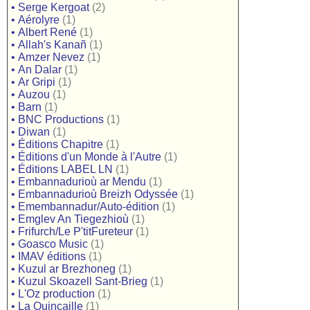
•
Serge Kergoat
(2)
•
Aérolyre
(1)
•
Albert René
(1)
•
Allah's Kanañ
(1)
•
Amzer Nevez
(1)
•
An Dalar
(1)
•
Ar Gripi
(1)
•
Auzou
(1)
•
Barn
(1)
•
BNC Productions
(1)
•
Diwan
(1)
•
Éditions Chapitre
(1)
•
Éditions d'un Monde à l'Autre
(1)
•
Éditions LABEL LN
(1)
•
Embannadurioù ar Mendu
(1)
•
Embannadurioù Breizh Odyssée
(1)
•
Emembannadur/Auto-édition
(1)
•
Emglev An Tiegezhioù
(1)
•
Frifurch/Le P'titFureteur
(1)
•
Goasco Music
(1)
•
IMAV éditions
(1)
•
Kuzul ar Brezhoneg
(1)
•
Kuzul Skoazell Sant-Brieg
(1)
•
L'Oz production
(1)
•
La Quincaille
(1)