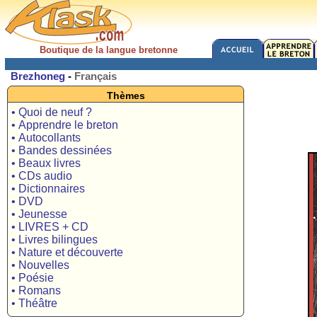
Boutique de la langue bretonne
Brezhoneg
-
Français
Thèmes
• Quoi de neuf ?
• Apprendre le breton
• Autocollants
• Bandes dessinées
• Beaux livres
• CDs audio
• Dictionnaires
• DVD
• Jeunesse
• LIVRES + CD
• Livres bilingues
• Nature et découverte
• Nouvelles
• Poésie
• Romans
• Théâtre