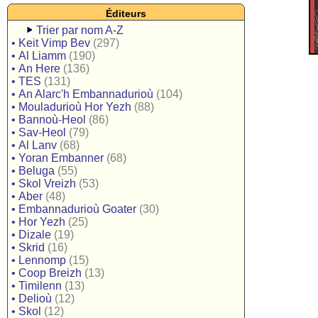
Éditeurs
Trier par nom A-Z
•
Keit Vimp Bev
(297)
•
Al Liamm
(190)
•
An Here
(136)
•
TES
(131)
•
An Alarc'h Embannadurioù
(104)
•
Mouladurioù Hor Yezh
(88)
•
Bannoù-Heol
(86)
•
Sav-Heol
(79)
•
Al Lanv
(68)
•
Yoran Embanner
(68)
•
Beluga
(55)
•
Skol Vreizh
(53)
•
Aber
(48)
•
Embannadurioù Goater
(30)
•
Hor Yezh
(25)
•
Dizale
(19)
•
Skrid
(16)
•
Lennomp
(15)
•
Coop Breizh
(13)
•
Timilenn
(13)
•
Delioù
(12)
•
Skol
(12)