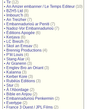
•
Tir
(12)
•
An Amzer embanner / Le Temps Editeur
(10)
•
BZH5 Ltd
(8)
•
Imbourc'h
(8)
•
An Treizher
(7)
•
Embannadurioù ar Peniti
(7)
•
Nadoz-Vor Embannadurioù
(7)
•
Éditions Apogée
(6)
•
Kerjava
(6)
•
LC Breizh
(5)
•
Skol an Emsav
(5)
•
Brennig Productions
(4)
•
P'tit Louis
(4)
•
Stang Alar
(4)
•
Ar Granenn
(3)
•
Emglev Bro an Oriant
(3)
•
Kalanna
(3)
•
Kerber Kore
(3)
•
Rubéüs Editions
(3)
•
Stur
(3)
•
À l'Abordage
(2)
•
Bible en Anjou
(2)
•
Embannadurioù Penkermin
(2)
•
Evertype
(2)
•
France 3 Ouest / JPL Films
(2)