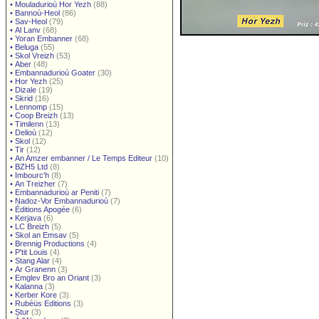
•
Mouladurioù Hor Yezh
(88)
•
Bannoù-Heol
(86)
•
Sav-Heol
(79)
•
Al Lanv
(68)
•
Yoran Embanner
(68)
•
Beluga
(55)
•
Skol Vreizh
(53)
•
Aber
(48)
•
Embannadurioù Goater
(30)
•
Hor Yezh
(25)
•
Dizale
(19)
•
Skrid
(16)
•
Lennomp
(15)
•
Coop Breizh
(13)
•
Timilenn
(13)
•
Delioù
(12)
•
Skol
(12)
•
Tir
(12)
•
An Amzer embanner / Le Temps Editeur
(10)
•
BZH5 Ltd
(8)
•
Imbourc'h
(8)
•
An Treizher
(7)
•
Embannadurioù ar Peniti
(7)
•
Nadoz-Vor Embannadurioù
(7)
•
Éditions Apogée
(6)
•
Kerjava
(6)
•
LC Breizh
(5)
•
Skol an Emsav
(5)
•
Brennig Productions
(4)
•
P'tit Louis
(4)
•
Stang Alar
(4)
•
Ar Granenn
(3)
•
Emglev Bro an Oriant
(3)
•
Kalanna
(3)
•
Kerber Kore
(3)
•
Rubéüs Editions
(3)
•
Stur
(3)