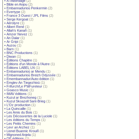
•
À l'Abordage
(2)
•
Bible en Anjou
(2)
•
Embannadurioù Penkermin
(2)
•
Evertype
(2)
•
France 3 Ouest / JPL Films
(2)
•
Serge Kergoat
(2)
•
Aérolyre
(1)
•
Albert René
(1)
•
Allah's Kanañ
(1)
•
Amzer Nevez
(1)
•
An Dalar
(1)
•
Ar Gripi
(1)
•
Auzou
(1)
•
Barn
(1)
•
BNC Productions
(1)
•
Diwan
(1)
•
Éditions Chapitre
(1)
•
Éditions d'un Monde à l'Autre
(1)
•
Éditions LABEL LN
(1)
•
Embannadurioù ar Mendu
(1)
•
Embannadurioù Breizh Odyssée
(1)
•
Emembannadur/Auto-édition
(1)
•
Emglev An Tiegezhioù
(1)
•
Frifurch/Le P'titFureteur
(1)
•
Goasco Music
(1)
•
IMAV éditions
(1)
•
Kuzul ar Brezhoneg
(1)
•
Kuzul Skoazell Sant-Brieg
(1)
•
L'Oz production
(1)
•
La Quincaille
(1)
•
Les Amis du Bois
(1)
•
Les Découvertes de la Luciole
(1)
•
Les éditions du Temps
(1)
•
Les Petits Chemins
(1)
•
Levr an Arzhez
(1)
•
Lionel Buannic Krouiñ
(1)
•
Mignoned Anjela
(1)
•
OE éditions
(1)