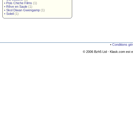
•
Pois Chiche Films
(1)
•
Rêve en Saule
(1)
•
Skol Diwan Gwengamp
(1)
•
Soleil
(1)
•
Conditions gé
© 2006 Bzh5 Ltd - Klask.com est es