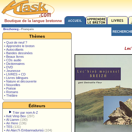
Boutique de la langue bretonne
Brezhoneg
-
Français
RECHERCH
Thèmes
• Quoi de neuf ?
• Apprendre le breton
Lec
• Autocollants
• Bandes dessinées
• Beaux livres
• CDs audio
• Dictionnaires
• DVD
• Jeunesse
• LIVRES + CD
• Livres bilingues
• Nature et découverte
• Nouvelles
• Poésie
• Romans
• Théâtre
Éditeurs
Trier par nom A-Z
•
Keit Vimp Bev
(297)
•
Al Liamm
(190)
•
An Here
(136)
•
TES
(131)
•
An Alarc'h Embannadurioù
(104)