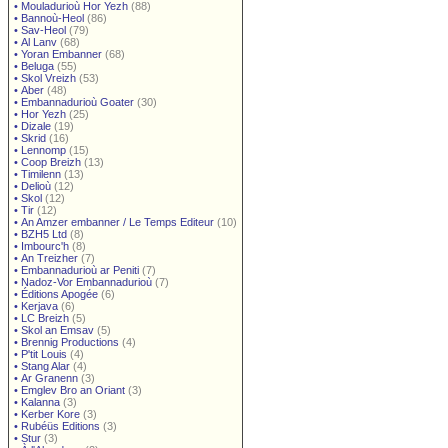
•
Mouladurioù Hor Yezh
(88)
•
Bannoù-Heol
(86)
•
Sav-Heol
(79)
•
Al Lanv
(68)
•
Yoran Embanner
(68)
•
Beluga
(55)
•
Skol Vreizh
(53)
•
Aber
(48)
•
Embannadurioù Goater
(30)
•
Hor Yezh
(25)
•
Dizale
(19)
•
Skrid
(16)
•
Lennomp
(15)
•
Coop Breizh
(13)
•
Timilenn
(13)
•
Delioù
(12)
•
Skol
(12)
•
Tir
(12)
•
An Amzer embanner / Le Temps Editeur
(10)
•
BZH5 Ltd
(8)
•
Imbourc'h
(8)
•
An Treizher
(7)
•
Embannadurioù ar Peniti
(7)
•
Nadoz-Vor Embannadurioù
(7)
•
Éditions Apogée
(6)
•
Kerjava
(6)
•
LC Breizh
(5)
•
Skol an Emsav
(5)
•
Brennig Productions
(4)
•
P'tit Louis
(4)
•
Stang Alar
(4)
•
Ar Granenn
(3)
•
Emglev Bro an Oriant
(3)
•
Kalanna
(3)
•
Kerber Kore
(3)
•
Rubéüs Editions
(3)
•
Stur
(3)