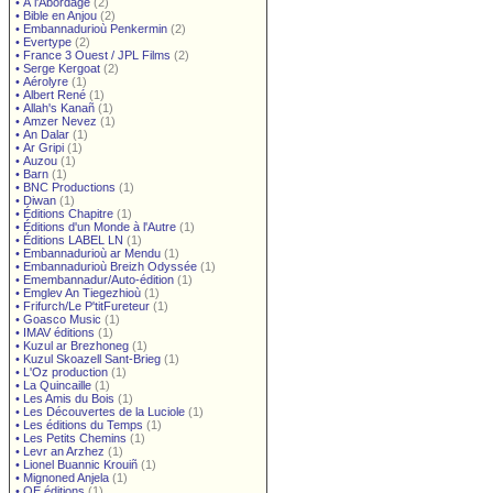
•
À l'Abordage
(2)
•
Bible en Anjou
(2)
•
Embannadurioù Penkermin
(2)
•
Evertype
(2)
•
France 3 Ouest / JPL Films
(2)
•
Serge Kergoat
(2)
•
Aérolyre
(1)
•
Albert René
(1)
•
Allah's Kanañ
(1)
•
Amzer Nevez
(1)
•
An Dalar
(1)
•
Ar Gripi
(1)
•
Auzou
(1)
•
Barn
(1)
•
BNC Productions
(1)
•
Diwan
(1)
•
Éditions Chapitre
(1)
•
Éditions d'un Monde à l'Autre
(1)
•
Éditions LABEL LN
(1)
•
Embannadurioù ar Mendu
(1)
•
Embannadurioù Breizh Odyssée
(1)
•
Emembannadur/Auto-édition
(1)
•
Emglev An Tiegezhioù
(1)
•
Frifurch/Le P'titFureteur
(1)
•
Goasco Music
(1)
•
IMAV éditions
(1)
•
Kuzul ar Brezhoneg
(1)
•
Kuzul Skoazell Sant-Brieg
(1)
•
L'Oz production
(1)
•
La Quincaille
(1)
•
Les Amis du Bois
(1)
•
Les Découvertes de la Luciole
(1)
•
Les éditions du Temps
(1)
•
Les Petits Chemins
(1)
•
Levr an Arzhez
(1)
•
Lionel Buannic Krouiñ
(1)
•
Mignoned Anjela
(1)
•
OE éditions
(1)