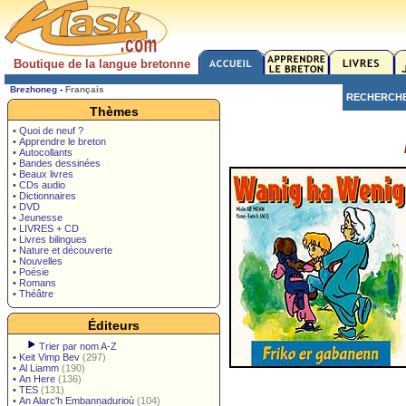
Boutique de la langue bretonne
Brezhoneg
-
Français
RECHERCH
Thèmes
• Quoi de neuf ?
• Apprendre le breton
• Autocollants
• Bandes dessinées
• Beaux livres
• CDs audio
• Dictionnaires
• DVD
• Jeunesse
• LIVRES + CD
• Livres bilingues
• Nature et découverte
• Nouvelles
• Poésie
• Romans
• Théâtre
Éditeurs
Trier par nom A-Z
•
Keit Vimp Bev
(297)
•
Al Liamm
(190)
•
An Here
(136)
•
TES
(131)
•
An Alarc'h Embannadurioù
(104)