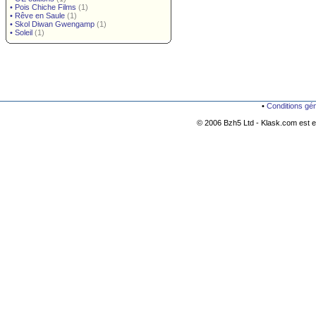
•
Pois Chiche Films
(1)
•
Rêve en Saule
(1)
•
Skol Diwan Gwengamp
(1)
•
Soleil
(1)
•
Conditions gé
© 2006 Bzh5 Ltd - Klask.com est es