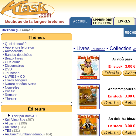
Boutique de la langue bretonne
Brezhoneg
-
Français
RECH
Thèmes
• Quoi de neuf ?
• Apprendre le breton
• Livres
• Collection
Jeunesse
W
• Autocollants
• Bandes dessinées
• Beaux livres
Ar vioù pask
• CDs audio
• Dictionnaires
En stock
3.00 
• DVD
• Jeunesse
• LIVRES + CD
• Livres bilingues
• Nature et découverte
• Nouvelles
Ar c'hrampouezh
• Poésie
• Romans
En stock
3.00 €
• Théâtre
Éditeurs
Trier par nom A-Z
An deiz-ha-bloaz
•
Keit Vimp Bev
(297)
•
Al Liamm
(190)
En stock
3.00 €
•
An Here
(136)
•
TES
(131)
•
An Alarc'h Embannadurioù
(104)