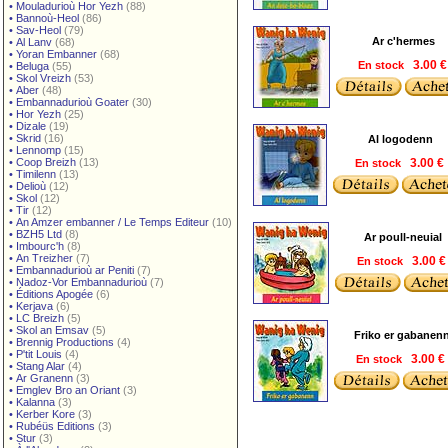
•
Mouladurioù Hor Yezh
(88)
•
Bannoù-Heol
(86)
•
Sav-Heol
(79)
Ar c'hermes
•
Al Lanv
(68)
•
Yoran Embanner
(68)
En stock
3.00 
•
Beluga
(55)
•
Skol Vreizh
(53)
•
Aber
(48)
•
Embannadurioù Goater
(30)
•
Hor Yezh
(25)
•
Dizale
(19)
•
Skrid
(16)
Al logodenn
•
Lennomp
(15)
•
Coop Breizh
(13)
En stock
3.00 €
•
Timilenn
(13)
•
Delioù
(12)
•
Skol
(12)
•
Tir
(12)
•
An Amzer embanner / Le Temps Editeur
(10)
•
BZH5 Ltd
(8)
Ar poull-neuial
•
Imbourc'h
(8)
•
An Treizher
(7)
En stock
3.00 
•
Embannadurioù ar Peniti
(7)
•
Nadoz-Vor Embannadurioù
(7)
•
Éditions Apogée
(6)
•
Kerjava
(6)
•
LC Breizh
(5)
•
Skol an Emsav
(5)
Friko er gabanen
•
Brennig Productions
(4)
•
P'tit Louis
(4)
En stock
3.00 €
•
Stang Alar
(4)
•
Ar Granenn
(3)
•
Emglev Bro an Oriant
(3)
•
Kalanna
(3)
•
Kerber Kore
(3)
•
Rubéüs Editions
(3)
•
Stur
(3)