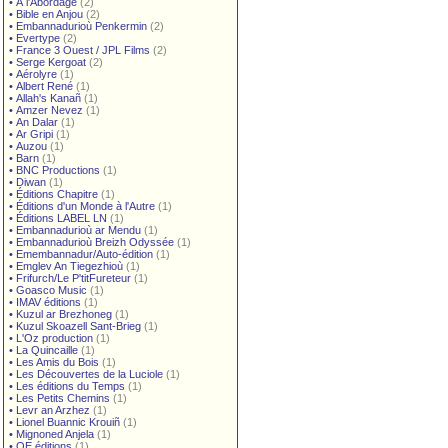
•
À l'Abordage
(2)
•
Bible en Anjou
(2)
•
Embannadurioù Penkermin
(2)
•
Evertype
(2)
•
France 3 Ouest / JPL Films
(2)
•
Serge Kergoat
(2)
•
Aérolyre
(1)
•
Albert René
(1)
•
Allah's Kanañ
(1)
•
Amzer Nevez
(1)
•
An Dalar
(1)
•
Ar Gripi
(1)
•
Auzou
(1)
•
Barn
(1)
•
BNC Productions
(1)
•
Diwan
(1)
•
Éditions Chapitre
(1)
•
Éditions d'un Monde à l'Autre
(1)
•
Éditions LABEL LN
(1)
•
Embannadurioù ar Mendu
(1)
•
Embannadurioù Breizh Odyssée
(1)
•
Emembannadur/Auto-édition
(1)
•
Emglev An Tiegezhioù
(1)
•
Frifurch/Le P'titFureteur
(1)
•
Goasco Music
(1)
•
IMAV éditions
(1)
•
Kuzul ar Brezhoneg
(1)
•
Kuzul Skoazell Sant-Brieg
(1)
•
L'Oz production
(1)
•
La Quincaille
(1)
•
Les Amis du Bois
(1)
•
Les Découvertes de la Luciole
(1)
•
Les éditions du Temps
(1)
•
Les Petits Chemins
(1)
•
Levr an Arzhez
(1)
•
Lionel Buannic Krouiñ
(1)
•
Mignoned Anjela
(1)
•
OE éditions
(1)