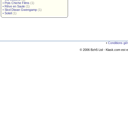
•
Pois Chiche Films
(1)
•
Rêve en Saule
(1)
•
Skol Diwan Gwengamp
(1)
•
Soleil
(1)
•
Conditions gé
© 2006 Bzh5 Ltd - Klask.com est es