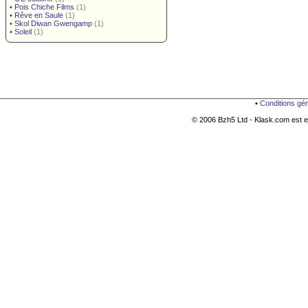
•
Pois Chiche Films
(1)
•
Rêve en Saule
(1)
•
Skol Diwan Gwengamp
(1)
•
Soleil
(1)
•
Conditions gé
© 2006 Bzh5 Ltd - Klask.com est es