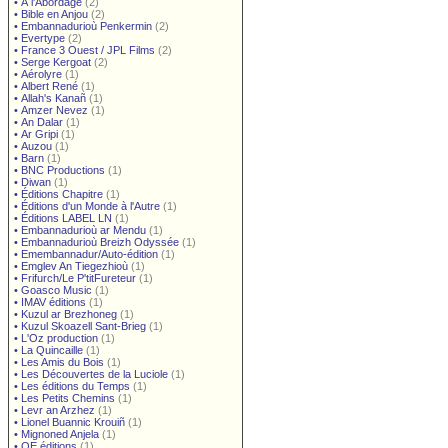
•
À l'Abordage
(2)
•
Bible en Anjou
(2)
•
Embannadurioù Penkermin
(2)
•
Evertype
(2)
•
France 3 Ouest / JPL Films
(2)
•
Serge Kergoat
(2)
•
Aérolyre
(1)
•
Albert René
(1)
•
Allah's Kanañ
(1)
•
Amzer Nevez
(1)
•
An Dalar
(1)
•
Ar Gripi
(1)
•
Auzou
(1)
•
Barn
(1)
•
BNC Productions
(1)
•
Diwan
(1)
•
Éditions Chapitre
(1)
•
Éditions d'un Monde à l'Autre
(1)
•
Éditions LABEL LN
(1)
•
Embannadurioù ar Mendu
(1)
•
Embannadurioù Breizh Odyssée
(1)
•
Emembannadur/Auto-édition
(1)
•
Emglev An Tiegezhioù
(1)
•
Frifurch/Le P'titFureteur
(1)
•
Goasco Music
(1)
•
IMAV éditions
(1)
•
Kuzul ar Brezhoneg
(1)
•
Kuzul Skoazell Sant-Brieg
(1)
•
L'Oz production
(1)
•
La Quincaille
(1)
•
Les Amis du Bois
(1)
•
Les Découvertes de la Luciole
(1)
•
Les éditions du Temps
(1)
•
Les Petits Chemins
(1)
•
Levr an Arzhez
(1)
•
Lionel Buannic Krouiñ
(1)
•
Mignoned Anjela
(1)
•
OE éditions
(1)