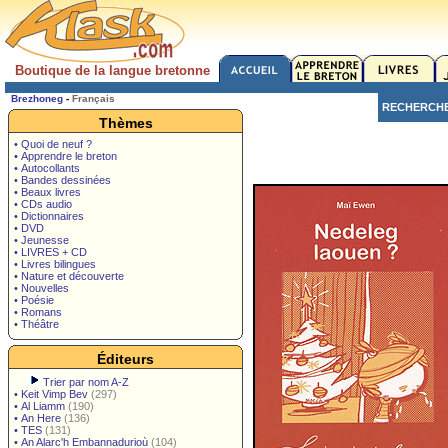
Boutique de la langue bretonne
Brezhoneg
-
Français
RECHERCH
Thèmes
• Quoi de neuf ?
• Apprendre le breton
• Autocollants
• Bandes dessinées
• Beaux livres
• CDs audio
• Dictionnaires
• DVD
• Jeunesse
• LIVRES + CD
• Livres bilingues
• Nature et découverte
• Nouvelles
• Poésie
• Romans
• Théâtre
Éditeurs
Trier par nom A-Z
•
Keit Vimp Bev
(297)
•
Al Liamm
(190)
•
An Here
(136)
•
TES
(131)
•
An Alarc'h Embannadurioù
(104)