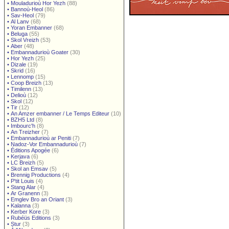
•
Mouladurioù Hor Yezh
(88)
•
Bannoù-Heol
(86)
•
Sav-Heol
(79)
•
Al Lanv
(68)
•
Yoran Embanner
(68)
•
Beluga
(55)
•
Skol Vreizh
(53)
•
Aber
(48)
•
Embannadurioù Goater
(30)
•
Hor Yezh
(25)
•
Dizale
(19)
•
Skrid
(16)
•
Lennomp
(15)
•
Coop Breizh
(13)
•
Timilenn
(13)
•
Delioù
(12)
•
Skol
(12)
•
Tir
(12)
•
An Amzer embanner / Le Temps Editeur
(10)
•
BZH5 Ltd
(8)
•
Imbourc'h
(8)
•
An Treizher
(7)
•
Embannadurioù ar Peniti
(7)
•
Nadoz-Vor Embannadurioù
(7)
•
Éditions Apogée
(6)
•
Kerjava
(6)
•
LC Breizh
(5)
•
Skol an Emsav
(5)
•
Brennig Productions
(4)
•
P'tit Louis
(4)
•
Stang Alar
(4)
•
Ar Granenn
(3)
•
Emglev Bro an Oriant
(3)
•
Kalanna
(3)
•
Kerber Kore
(3)
•
Rubéüs Editions
(3)
•
Stur
(3)