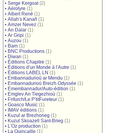
•
Serge Kergoat
(2)
•
Aérolyre
(1)
•
Albert René
(1)
•
Allah's Kanañ
(1)
•
Amzer Nevez
(1)
•
An Dalar
(1)
•
Ar Gripi
(1)
•
Auzou
(1)
•
Barn
(1)
•
BNC Productions
(1)
•
Diwan
(1)
•
Éditions Chapitre
(1)
•
Éditions d'un Monde à l'Autre
(1)
•
Éditions LABEL LN
(1)
•
Embannadurioù ar Mendu
(1)
•
Embannadurioù Breizh Odyssée
(1)
•
Emembannadur/Auto-édition
(1)
•
Emglev An Tiegezhioù
(1)
•
Frifurch/Le P'titFureteur
(1)
•
Goasco Music
(1)
•
IMAV éditions
(1)
•
Kuzul ar Brezhoneg
(1)
•
Kuzul Skoazell Sant-Brieg
(1)
•
L'Oz production
(1)
•
La Quincaille
(1)