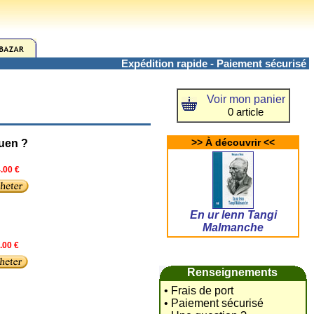
Expédition rapide - Paiement sécurisé
Voir mon panier
0 article
>> À découvrir <<
uen ?
.00 €
En ur lenn Tangi
Malmanche
.00 €
Renseignements
• Frais de port
• Paiement sécurisé