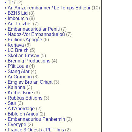
•
Tir
(12)
•
An Amzer embanner / Le Temps Editeur
(10)
•
BZH5 Ltd
(8)
•
Imbourc'h
(8)
•
An Treizher
(7)
•
Embannadurioù ar Peniti
(7)
•
Nadoz-Vor Embannadurioù
(7)
•
Éditions Apogée
(6)
•
Kerjava
(6)
•
LC Breizh
(5)
•
Skol an Emsav
(5)
•
Brennig Productions
(4)
•
P'tit Louis
(4)
•
Stang Alar
(4)
•
Ar Granenn
(3)
•
Emglev Bro an Oriant
(3)
•
Kalanna
(3)
•
Kerber Kore
(3)
•
Rubéüs Editions
(3)
•
Stur
(3)
•
À l'Abordage
(2)
•
Bible en Anjou
(2)
•
Embannadurioù Penkermin
(2)
•
Evertype
(2)
•
France 3 Ouest / JPL Films
(2)