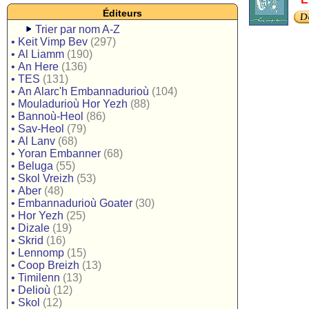
Éditeurs
Trier par nom A-Z
•
Keit Vimp Bev
(297)
•
Al Liamm
(190)
•
An Here
(136)
•
TES
(131)
•
An Alarc'h Embannadurioù
(104)
•
Mouladurioù Hor Yezh
(88)
•
Bannoù-Heol
(86)
•
Sav-Heol
(79)
•
Al Lanv
(68)
•
Yoran Embanner
(68)
•
Beluga
(55)
•
Skol Vreizh
(53)
•
Aber
(48)
•
Embannadurioù Goater
(30)
•
Hor Yezh
(25)
•
Dizale
(19)
•
Skrid
(16)
•
Lennomp
(15)
•
Coop Breizh
(13)
•
Timilenn
(13)
•
Delioù
(12)
•
Skol
(12)