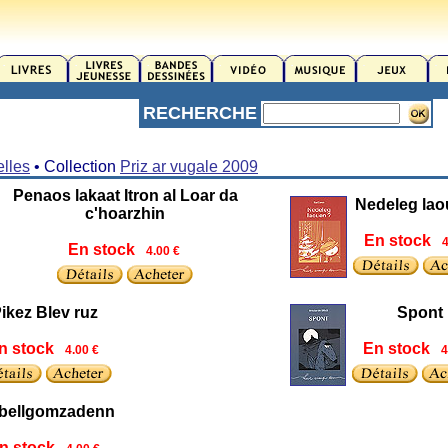
RECHERCHE
lles
• Collection
Priz ar vugale 2009
Penaos lakaat Itron al Loar da
Nedeleg lao
c'hoarzhin
En stock
4
En stock
4.00 €
ikez Blev ruz
Spont
n stock
En stock
4.00 €
4
 bellgomzadenn
n stock