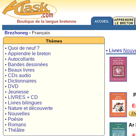
Boutique de la langue bretonne
Brezhoneg
-
Français
Thèmes
• Quoi de neuf ?
• Livres
Nouve
• Apprendre le breton
• Autocollants
• Bandes dessinées
• Beaux livres
• CDs audio
• Dictionnaires
• DVD
• Jeunesse
P
• LIVRES + CD
• Livres bilingues
E
• Nature et découverte
• Nouvelles
• Poésie
• Romans
Ar
• Théâtre
E